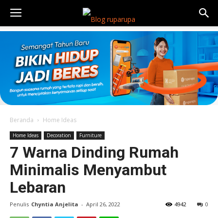
Beranda
Home Ideas
Home Ideas
Decoration
Furniture
7 Warna Dinding Rumah
Minimalis Menyambut
Lebaran
Penulis
Chyntia Anjelita
-
April 26, 2022
4942
0