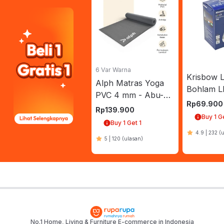
6 Var Warna
Krisbow 
Alph Matras Yoga
Bohlam L
PVC 4 mm - Abu-
7 Watt 5
Rp
69.900
Abu
Rp
139.900
Cool Dayl
Buy 1 G
Buy 1 Get 1
Putih
4.9
|
232
(
5
|
120
(ulasan)
No.1 Home, Living & Furniture E-commerce in Indonesia