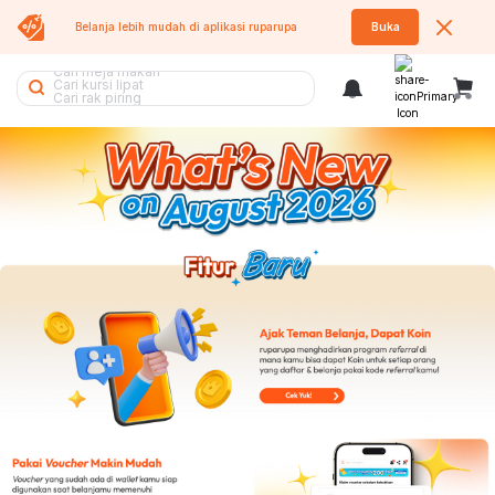
Belanja lebih mudah di aplikasi
ruparupa
Buka
Cari kursi
Cari meja makan
Cari kursi lipat
Cari rak piring
Cari kipas angin
Cari lemari
Cari sofa bed
Cari rak besi
Cari koper
Cari kursi kantor
Cari tangga
Cari kasur
Cari lemari pakaian
Cari kipas
Cari tempat sampah
Cari air purifier
Cari rak
Cari meja
Cari rak sepatu
Cari meja lipat
Cari sofa
Cari lemari besi
Cari tumbler
Cari rak buku
Cari meja belajar