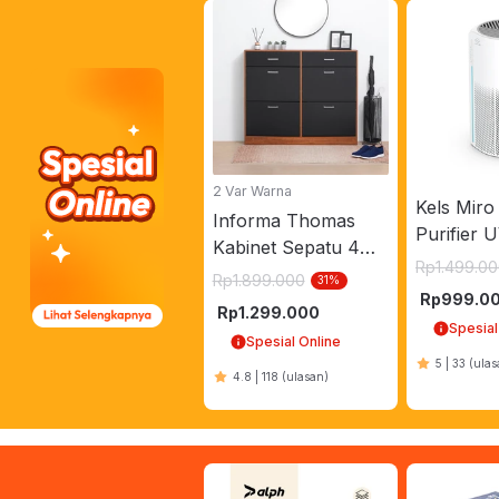
2 Var Warna
Kels Miro
Informa Thomas
Purifier 
Kabinet Sepatu 4
CADR 130
Rp
1.499.0
Tingkat Dengan 2
Rp
1.899.000
31
%
Putih
Laci - Cokelat
Rp
999.0
Rp
1.299.000
Walnut
Spesial
Spesial Online
5
|
33
(ulas
4.8
|
118
(ulasan)