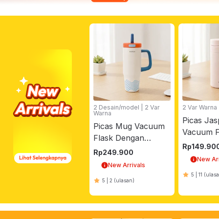
2 Desain/model | 2 Var
2 Var Warna
Warna
Picas Jas
Picas Mug Vacuum
Vacuum F
Flask Dengan
Stainless
Rp
149.90
Handle Stripe
Rp
249.900
400 ml -
New Arr
Stainless Steel 1 liter
New Arrivals
- Biru
5
|
11
(ulas
5
|
2
(ulasan)