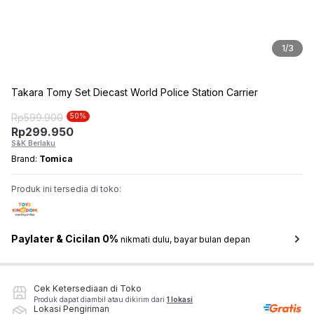
1
/
3
Takara Tomy Set Diecast World Police Station Carrier
Rp
599.900
50
%
Rp
299.950
S&K Berlaku
Brand:
Tomica
Produk ini tersedia di toko:
Paylater & Cicilan 0%
nikmati dulu, bayar bulan depan
Cek Ketersediaan di Toko
Produk dapat diambil atau dikirim dari
1 lokasi
Lokasi Pengiriman