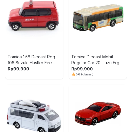
Tomica 1:58 Diecast Reg
Tomica Diecast Mobil
106 Suzuki Hustler Fire
Regular Car 20 Isuzu Erga
Comand
Toei Bus
Rp
99.900
Rp
99.900
5
6
(ulasan)