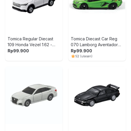
Tomica Regular Diecast
Tomica Diecast Car Reg
109 Honda Vezel 1:62 -
070 Lamborg Aventador
Putih
Svj
Rp
99.900
Rp
99.900
5
2
(ulasan)