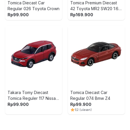
Tomica Diecast Car
Tomica Premium Diecast
Regular 026 Toyota Crown
42 Toyota MR2 SW20 1:64
- Hitam
Rp
99.900
Rp
169.900
Takara Tomy Diecast
Tomica Diecast Car
Tomica Reguler 117 Nissan
Regular 074 Bmw Z4
X-Trail 228257
Rp
99.900
Rp
99.900
5
2
(ulasan)