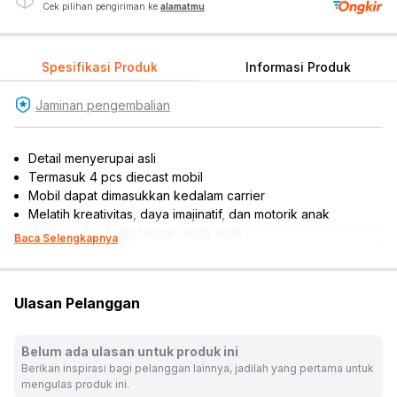
Cek pilihan pengiriman ke
alamatmu
Spesifikasi Produk
Informasi Produk
Jaminan pengembalian
Detail menyerupai asli
Termasuk 4 pcs diecast mobil
Mobil dapat dimasukkan kedalam carrier
Melatih kreativitas, daya imajinatif, dan motorik anak
Melatih koordinasi tangan-mata anak
Baca Selengkapnya
Cocok dijadikan koleksi, hiasan miniatur, atau referensi
hadiah
Material : metal
Ulasan Pelanggan
Jenis: mobil-mobilan
Rekomendasi gender pengguna: boys
Rekomendasi umur pengguna: 3 tahun ke atas
Belum ada ulasan untuk produk ini
Berikan inspirasi bagi pelanggan lainnya, jadilah yang pertama untuk
Warna:
Mix
mengulas produk ini.
Dimensi Kemasan:
29.0 x 20.0 x 7.0
cm