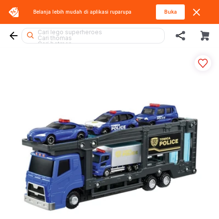
Cari gel blaster
Belanja lebih mudah di aplikasi
ruparupa
Buka
Cari kiddy fun
Cari barbie
Cari blokees
Cari lego superheroes
Cari thomas
Cari batman
Cari fuggler
Cari rolife
Cari lego
Cari tobot
Cari miffy
Cari diecast
Cari rolife sanrio
Cari spiderman
Cari squishy
Cari hot wheels
Cari marvel legends
Cari hello kitty
Cari lego botanicals
Cari blaster
Cari mobil
Cari sylvanian
Cari pokemon
Cari beyblade