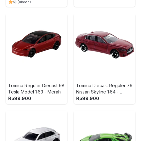
5
1
(ulasan)
Tomica Reguler Diecast 98
Tomica Diecast Reguler 76
Tesla Model 1:63 - Merah
Nissan Skyline 1:64 -
Merah
Rp
99.900
Rp
99.900
-