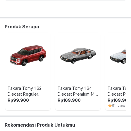
Berat:
0.7
kg
SKU:
10496001
Nama Komoditas:
TAKA-CAR WORLD POLICE STATION
CARRIERSET
Produk Serupa
Takara Tomy 1:62
Takara Tomy 1:64
Takara Tom
Diecast Reguler
Diecast Premium 14
Diecast Pre
Mitsubishi Outlander
Toyota Celica Xx
Toyota Celi
Rp
99.900
Rp
169.900
Rp
169.900
010
Putih
5
1
(ulasan)
Rekomendasi Produk Untukmu