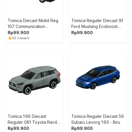
Tomica Diecast Mobil Reg
Tomica Reguler Diecast 91
107 Communication
Ford Mustang Ecoboost
Satellite
1:63 - Merah
Rp
99.900
Rp
99.900
5
2
(ulasan)
Tomica 1:66 Diecast
Tomica Reguler Diecast 59
Reguler 081 Toyota Rav4 -
Subaru Levorg 1:63 - Biru
Abu-Abu
Rp
99.900
Rp
99.900