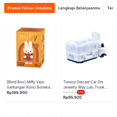
Produk Pilihan Untukmu
Lengkapi Belanjaanmu
Termu
[Blind Box] Miffy Vipo
Tomica Diecast Car Dm
Gantungan Kunci Boneka
Jewelry Way Lulu Trunk
Plush Bakery
Olaf
Rp
199.900
Rp
119.900
20
%
Rp
95.920