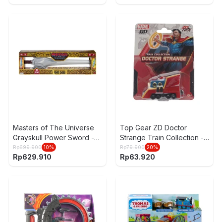
Masters of The Universe
Top Gear ZD Doctor
Grayskull Power Sword -
Strange Train Collection -
Silver
Merah/Biru
Rp
699.900
10
%
Rp
79.900
20
%
Rp
629.910
Rp
63.920