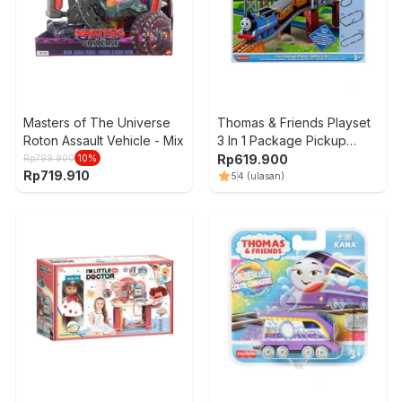
Masters of The Universe
Thomas & Friends Playset
Roton Assault Vehicle - Mix
3 In 1 Package Pickup
Hgx64
Rp
619.900
Rp
799.900
10
%
Rp
719.910
5
4
(ulasan)