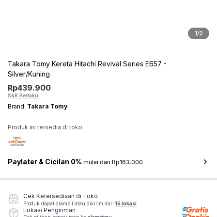
1
/
2
Takara Tomy Kereta Hitachi Revival Series E657 -
Silver/Kuning
Rp
439.900
S&K Berlaku
Brand:
Takara Tomy
Produk ini tersedia di toko:
Paylater & Cicilan 0%
mulai dari Rp163.000
Cek Ketersediaan di Toko
Produk dapat diambil atau dikirim dari
15 lokasi
Lokasi Pengiriman