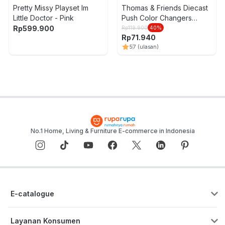
Pretty Missy Playset Im
Thomas & Friends Diecast
Little Doctor - Pink
Push Color Changers
Random
Rp
599.900
Rp
119.900
40
%
Rp
71.940
5
7
(ulasan)
No.1 Home, Living & Furniture E-commerce in Indonesia
E-catalogue
Layanan Konsumen