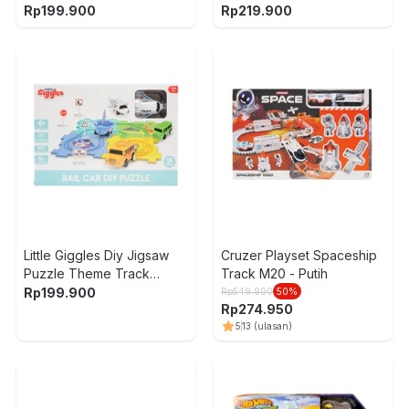
Plush Bakery
Suction Cup - Mix
Rp
199.900
Rp
219.900
1
Little Giggles Diy Jigsaw
Cruzer Playset Spaceship
Puzzle Theme Track
Track M20 - Putih
Space Set 18 Pcs - Mix
Rp
199.900
Rp
549.900
50
%
Rp
274.950
5
13
(ulasan)