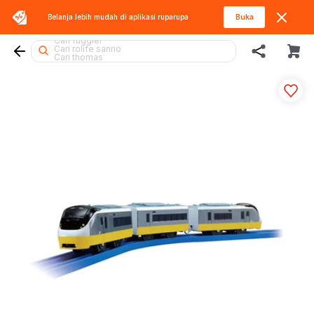
Belanja lebih mudah di aplikasi
ruparupa
Buka
Cari tobot
Cari fuggler
Cari rolife sanrio
Cari thomas
Cari beyblade
Cari rolife
Cari squishy
Cari diecast
Cari sylvanian
Cari hello kitty
Cari kiddy fun
Cari blokees
Cari marvel legends
Cari pokemon
Cari barbie
Cari lego botanicals
Cari mobil
Cari lego superheroes
Cari batman
Cari hot wheels
Cari spiderman
Cari blaster
Cari lego
Cari gel blaster
Cari miffy