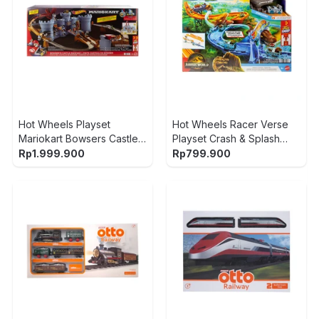
Hot Wheels Playset
Hot Wheels Racer Verse
Mariokart Bowsers Castle
Playset Crash & Splash
Raceway - Mix
Track - Mix
Rp
1.999.900
Rp
799.900
1