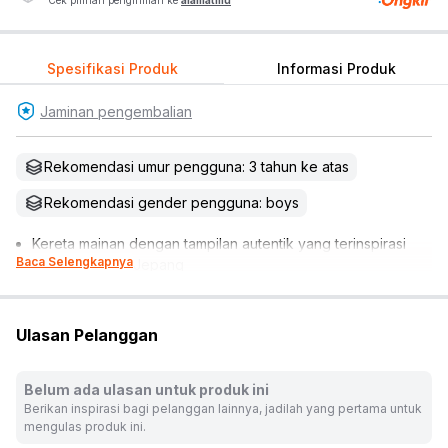
Cek pilihan pengiriman ke
alamatmu
Spesifikasi Produk
Informasi Produk
Jaminan pengembalian
Rekomendasi umur pengguna: 3 tahun ke atas
Rekomendasi gender pengguna: boys
Kereta mainan dengan tampilan autentik yang terinspirasi
Baca Selengkapnya
dari kereta asli Jepang
Dapat digabungkan dengan rangkaian Plarail lainnya (dijual
terpisah)
Melatih kreativitas, motorik, dan daya imajinatif anak
Ulasan Pelanggan
Cocok untuk dijadikan koleksi atau referensi hadiah
*Tidak termasuk rel kereta
Belum ada ulasan untuk produk ini
Baterai : AA x 2 pcs (tidak termasuk)
Berikan inspirasi bagi pelanggan lainnya, jadilah yang pertama untuk
Material: plastik ABS
mengulas produk ini.
Isi set: 3 pcs gerbong (bisa dilepas & disambung) & 1 kartu