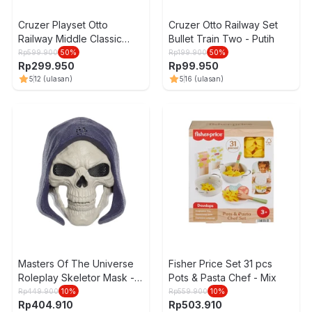
Cruzer Playset Otto
Cruzer Otto Railway Set
Railway Middle Classic
Bullet Train Two - Putih
Train - Mix
Rp
599.900
50
%
Rp
199.900
50
%
Rp
299.950
Rp
99.950
5
12
(ulasan)
5
16
(ulasan)
S
Masters Of The Universe
Fisher Price Set 31 pcs
Roleplay Skeletor Mask -
Pots & Pasta Chef - Mix
Mix
Rp
449.900
10
%
Rp
559.900
10
%
Rp
404.910
Rp
503.910