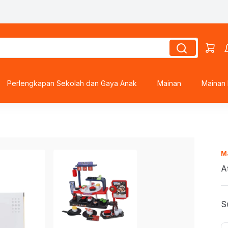
Perlengkapan Sekolah dan Gaya Anak
Mainan
Mainan 
ds
M
s
roes
A
S