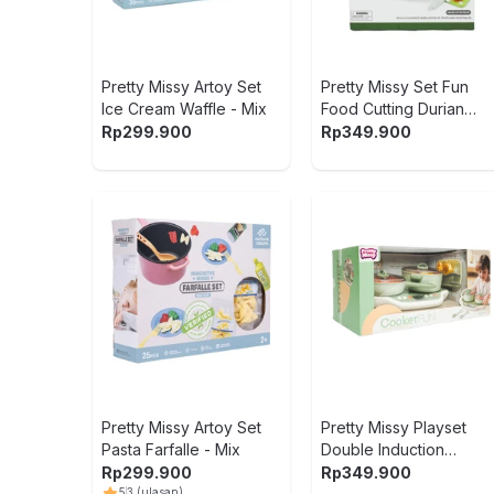
Pretty Missy Artoy Set
Pretty Missy Set Fun
Ice Cream Waffle - Mix
Food Cutting Durian
Series - Mix
Rp
299.900
Rp
349.900
Pretty Missy Artoy Set
Pretty Missy Playset
Pasta Farfalle - Mix
Double Induction
Cooker - Mix
Rp
299.900
Rp
349.900
5
3
(ulasan)