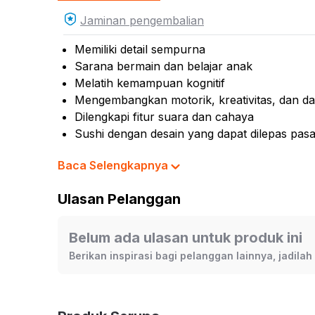
Jaminan pengembalian
Memiliki detail sempurna
Sarana bermain dan belajar anak
Melatih kemampuan kognitif
Mengembangkan motorik, kreativitas, dan day
Dilengkapi fitur suara dan cahaya
Sushi dengan desain yang dapat dilepas pas
Layar kasir dan sushi belt dapat berputar 36
Baca Selengkapnya
Cocok dijadikan koleksi atau referensi hadiah
Baterai : AA x 2 pcs (tidak termasuk)
Ulasan Pelanggan
Isi set : 25++ (termasuk gelas, tray, dan akse
Rekomendasi umur pengguna: 3 tahun ke at
Rekomendasi gender pengguna: unisex
Belum ada ulasan untuk produk ini
No. Sertifikat (SNI, K3L, UTTP): 110/LSP/QI/
Berikan inspirasi bagi pelanggan lainnya, jadila
No. Pendaftaran Barang (NPB): 2-135-116-2
Material: plastik
Dimensi produk: 31 cm x 8 cm x 22 cm