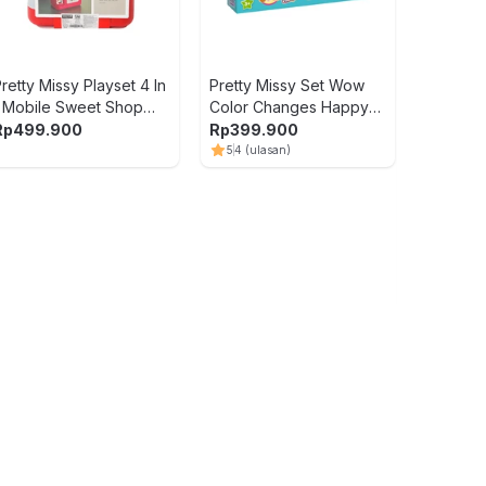
Search & 
GQ Mission
Rp
749.900
10
Rp
674.91
Mix
retty Missy Playset 4 In
Pretty Missy Set Wow
1 Mobile Sweet Shop
Color Changes Happy
Luggage - Merah
Cooking - Mix
Rp
499.900
Rp
399.900
5
4
(ulasan)
Paso Peros
Chd-151 - B
Rp
1.499.
5
2
(ulasan