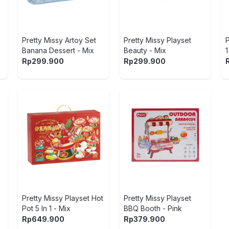
Pretty Missy Artoy Set
Pretty Missy Playset
P
Banana Dessert - Mix
Beauty - Mix
Rp
299.900
Rp
299.900
Pretty Missy Playset Hot
Pretty Missy Playset
Pot 5 In 1 - Mix
BBQ Booth - Pink
Rp
649.900
Rp
379.900