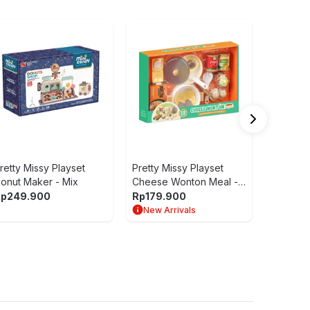
Pretty 
Color C
Food Sh
Rp
199.
retty Missy Playset
Pretty Missy Playset
onut Maker - Mix
Cheese Wonton Meal -
Mix
Rp
249.900
Rp
179.900
New Arrivals