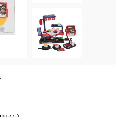
x
 depan