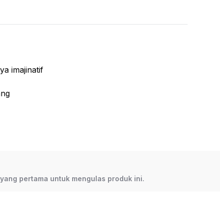
a imajinatif
ang
0°
sori lainnya)
as
03-II/2025
h yang pertama untuk mengulas produk ini.
5000423-1