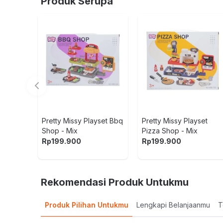
Produk Serupa
Warna:
Mix
Dimensi Kemasan:
31.0 x 8.0 x 22.0
cm
Berat:
0.63
kg
SKU:
10631284
Nama Komoditas:
PRMI - SUSHI SHOP PLA
Pretty Missy Playset Bbq
Pretty Missy Playset
Shop - Mix
Pizza Shop - Mix
Rp
199.900
Rp
199.900
Rekomendasi Produk Untukmu
Produk Pilihan Untukmu
Lengkapi Belanjaanmu
T