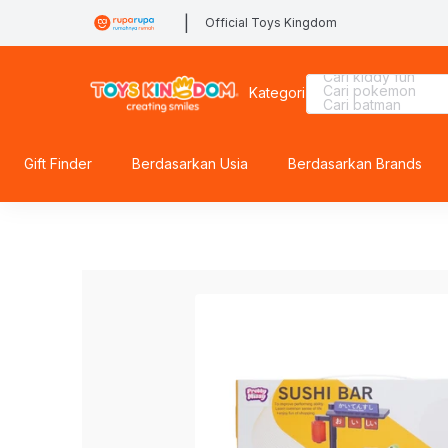
|
Official Toys Kingdom
Cari sylvanian
Cari barbie
Cari lego
Cari kiddy fun
Cari pokemon
Kategori
Cari batman
Cari rolife sanrio
Cari tobot
Cari spiderman
Cari rolife
Gift Finder
Berdasarkan Usia
Berdasarkan Brands
Cari hot wheels
Cari squishy
Cari marvel legen
Cari fuggler
Cari diecast
Cari mobil
Cari thomas
Cari gel blaster
Cari blokees
Cari blaster
Cari lego botanical
Cari lego superhe
Cari beyblade
Cari hello kitty
Cari miffy