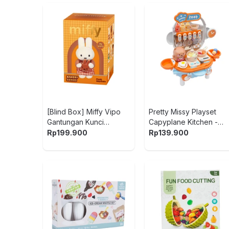
[Blind Box] Miffy Vipo
Pretty Missy Playset
Gantungan Kunci
Capyplane Kitchen -
Boneka Plush Bakery
Oranye/Biru
Rp
199.900
Rp
139.900