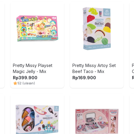
Pretty Missy Playset
Pretty Missy Artoy Set
P
Magic Jelly - Mix
Beef Taco - Mix
Rp
399.900
Rp
169.900
5
2
(ulasan)