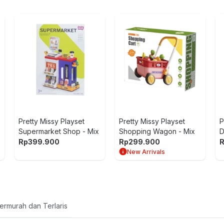
YSET
Pretty Missy Playset
Pretty Missy Playset
P
Supermarket Shop - Mix
Shopping Wagon - Mix
D
Rp
399.900
Rp
299.900
New Arrivals
ermurah dan Terlaris