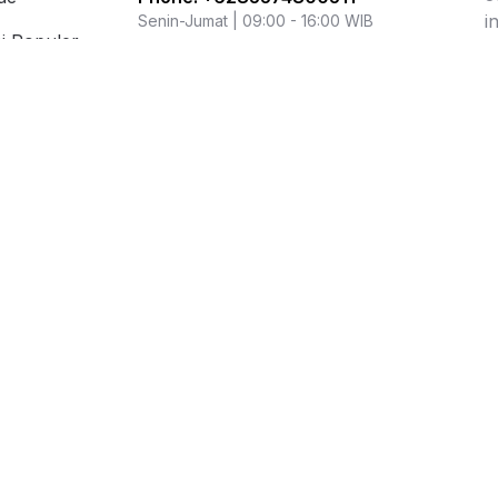
i
Senin-Jumat | 09:00 - 16:00 WIB
i Populer
r
Kementerian Perdagangan Republik
ation
Indonesia
Direktorat Jenderal Perlindungan
Konsumen dan Tertib Niaga
WhatsApp: 0853 1111 1010
Metode Pembayaran
Jasa Pengiriman