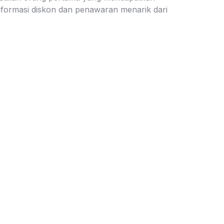
nformasi diskon dan penawaran menarik dari
uparupa
Kirim
Keamanan Belanja