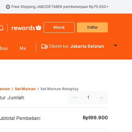
Free Shipping JABODETABEK pembelanjaan Rp75.000+
Masuk
Daftar
Dikirim ke:
Jakarta Selatan
Bayi
Mainan Edukasi
Mainan Koleksi
Mainan Outdoo
ainan
Set Mainan
Set Mainan Roleplay
tur Jumlah
Rp
199.900
ubtotal Pembelian: