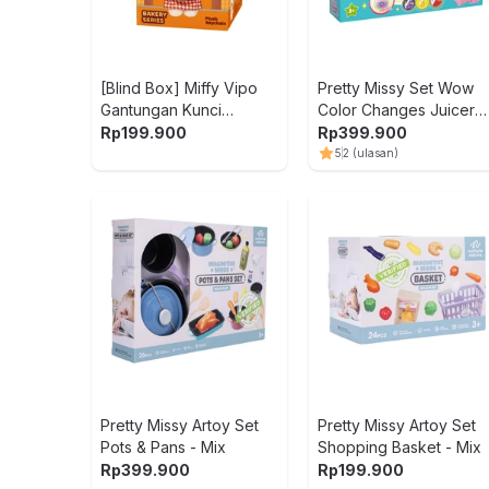
[Blind Box] Miffy Vipo
Pretty Missy Set Wow
Gantungan Kunci
Color Changes Juicer
Boneka Plush Bakery
Station - Mix
Rp
199.900
Rp
399.900
5
2
(ulasan)
Pretty Missy Artoy Set
Pretty Missy Artoy Set
Pots & Pans - Mix
Shopping Basket - Mix
Rp
399.900
Rp
199.900