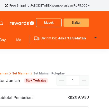
Free Shipping JABODETABEK pembelanjaan Rp75.000+
Masuk
Daftar
Dikirim ke:
Jakarta Selatan
Bayi
Mainan Edukasi
Mainan Koleksi
Mainan Outdoo
ainan
Set Mainan
Set Mainan Roleplay
tur Jumlah
Stok Terbatas
Rp
209.930
ubtotal Pembelian: