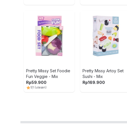
Pretty Missy Set Foodie
Pretty Missy Artoy Set
Fun Veggie - Mix
Sushi - Mix
Rp
59.900
Rp
169.900
5
1
(ulasan)