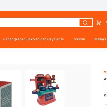
s
Perlengkapan Sekolah dan Gaya Anak
Mainan
Mainan 
roes
M
A
ds
S