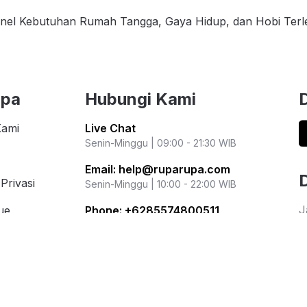
nel Kebutuhan Rumah Tangga, Gaya Hidup, dan Hobi Ter
upa
Hubungi Kami
Kami
Live Chat
Senin-Minggu | 09:00 - 21:30 WIB
Email:
help@ruparupa.com
Privasi
Senin-Minggu | 10:00 - 22:00 WIB
J
ue
Phone:
+6285574800511
i
Senin-Jumat | 09:00 - 16:00 WIB
i Populer
r
Kementerian Perdagangan Republik
ation
Indonesia
Direktorat Jenderal Perlindungan