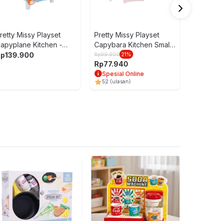
retty Missy Playset
Pretty Missy Playset
apyplane Kitchen -
Capybara Kitchen Small
ranye/Biru
- Ungu
Rp
139.900
Rp
99.900
21
%
Rp
77.940
Spesial Online
5
2
(ulasan)
Paso Pero
Ayunan An
161
Rp
2.499.900