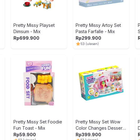
Pretty Missy Playset
Pretty Missy Artoy Set
P
Dimsum - Mix
Pasta Farfalle - Mix
Rp
699.900
Rp
299.900
5
3
(ulasan)
Pretty Missy Set Foodie
Pretty Missy Set Wow
P
Fun Toast - Mix
Color Changes Dessert
D
Shop - Mix
Rp
59.900
Rp
399.900