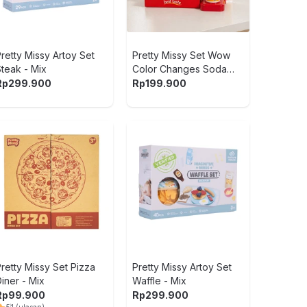
Rp
1.499.
5
18
(ulasa
retty Missy Artoy Set
Pretty Missy Set Wow
Steak - Mix
Color Changes Soda
Machine - Mix
Rp
299.900
Rp
199.900
Waboba Set
Hitam
Rp
399.9
Paso Pero
Ayunan Din
Rp
2.499.900
Rp
1.999.
5
6
(ulasan
retty Missy Set Pizza
Pretty Missy Artoy Set
iner - Mix
Waffle - Mix
Rp
99.900
Rp
299.900