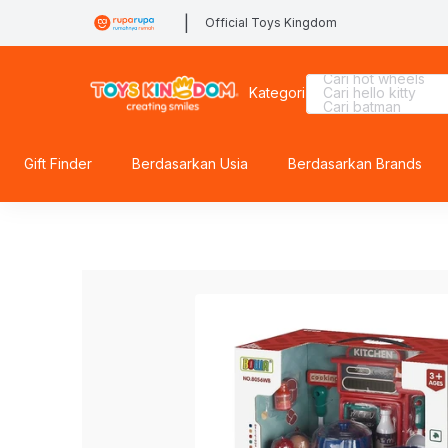
|
Official Toys Kingdom
Cari kiddy fun
Cari hot wheels
Kategori
Cari hello kitty
Cari batman
Cari diecast
Cari lego botanical
Cari spiderman
Cari blokees
Gift Finder
Berdasarkan Usia
Berdasarkan Brands
Cari miffy
Cari fuggler
Cari sylvanian
Cari gel blaster
Cari pokemon
Cari lego superhe
Cari rolife sanrio
Cari squishy
Cari tobot
Cari barbie
Cari lego
Cari rolife
Cari beyblade
Cari marvel legen
Cari mobil
Cari thomas
Cari blaster