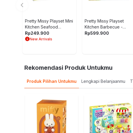
Pretty Missy Playset Mini
Pretty Missy Playset
Kitchen Seafood
Kitchen Barbecue -
Restaurant - Hijau/Putih
Merah
Rp
249.900
Rp
599.900
New Arrivals
Rekomendasi Produk Untukmu
Produk Pilihan Untukmu
Lengkapi Belanjaanmu
T