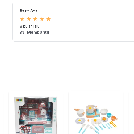
B*** A**
8 bulan lalu
Membantu
T