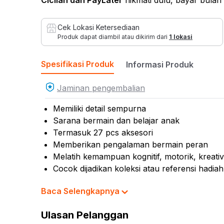
Cicilan
dan PayLater
nikmati dulu, bayar bulan
Cek Lokasi Ketersediaan
Produk dapat diambil atau dikirim dari
1 lokasi
Spesifikasi Produk
Informasi Produk
Jaminan pengembalian
Memiliki detail sempurna
Sarana bermain dan belajar anak
Termasuk 27 pcs aksesori
Memberikan pengalaman bermain peran
Melatih kemampuan kognitif, motorik, kreativi
Cocok dijadikan koleksi atau referensi hadiah
Ukuran : mini
Baca Selengkapnya
Rekomendasi gender pengguna: unisex
Rekomendasi umur pengguna: 3 tahun ke at
Ulasan Pelanggan
Material: plastik