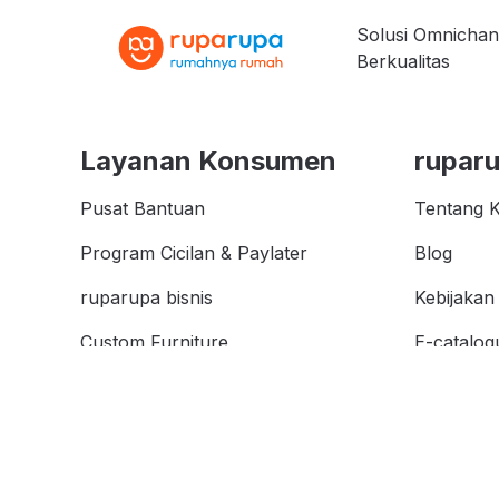
Solusi Omnichan
Berkualitas
Layanan Konsumen
rupar
Pusat Bantuan
Tentang 
Program Cicilan & Paylater
Blog
ruparupa bisnis
Kebijakan 
Custom Furniture
E-catalog
Kata Kunc
affiliate
Store Loc