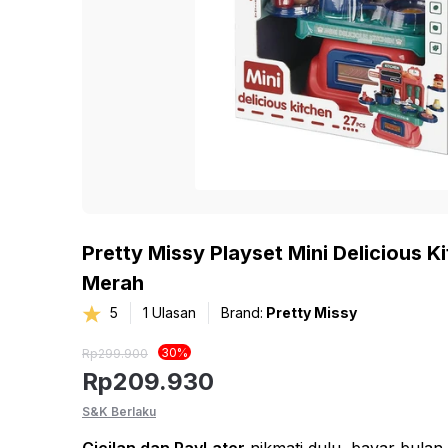
Pretty Missy Playset Mini Delicious K
Merah
5
1
Ulasan
Brand:
Pretty Missy
30
%
Rp
299.900
Rp
209.930
S&K Berlaku