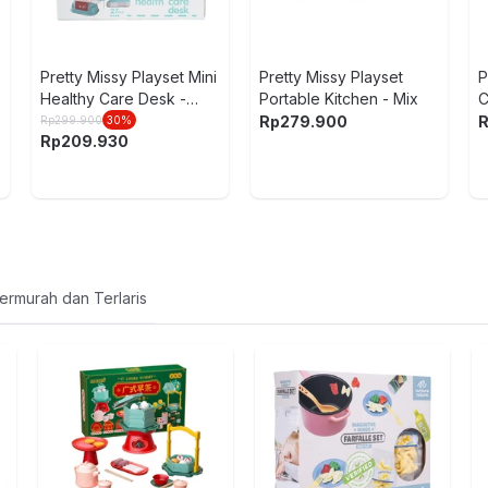
Pretty Missy Playset Mini
Pretty Missy Playset
P
Healthy Care Desk -
Portable Kitchen - Mix
C
Merah
O
Rp
279.900
Rp
299.900
30
%
Rp
209.930
ermurah dan Terlaris