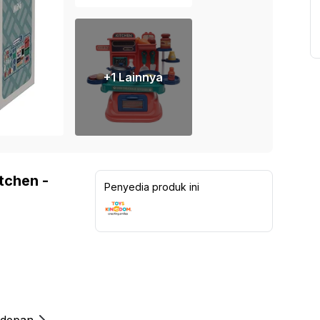
+
1
Lainnya
itchen -
Penyedia produk ini