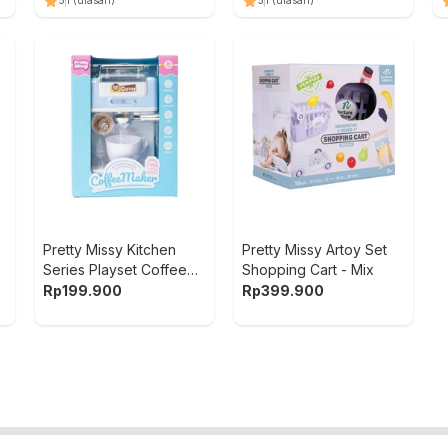
5
1
(ulasan)
5
1
(ulasan)
Pretty Missy Kitchen
Pretty Missy Artoy Set
Series Playset Coffee
Shopping Cart - Mix
Maker Random
Rp
199.900
Rp
399.900