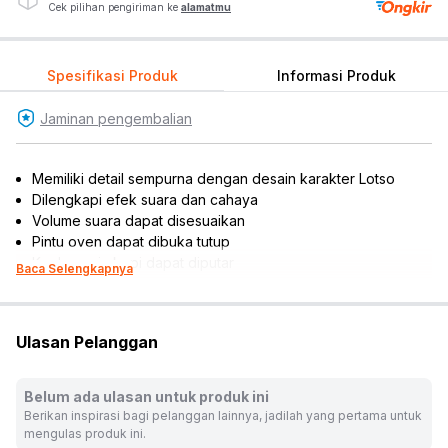
Cek pilihan pengiriman ke
alamatmu
Spesifikasi Produk
Informasi Produk
Jaminan pengembalian
Memiliki detail sempurna dengan desain karakter Lotso
Dilengkapi efek suara dan cahaya
Volume suara dapat disesuaikan
Pintu oven dapat dibuka tutup
Knob mesin kopi dapat diputar
Baca Selengkapnya
Putar knob kiri untuk menyalakan kompor gas
Putar knob tengah untuk menyalakan oven
Putar knob kanan untuk menyalakan kompor listrik
Ulasan Pelanggan
Dilengkapi set alat masak dan aksesori spatula, sendok
pasta, sendok sup, pisau besar, 2 pcs botol, sendok makan,
garpu, pisau kecil, 2 pcs cangkir, 2 pcs piring, 3 pcs kapsul
Belum ada ulasan untuk produk ini
kopi, knob mesin kopi, keran serta handle, panci,
Berikan inspirasi bagi pelanggan lainnya, jadilah yang pertama untuk
penggorengan, 2 pcs tutup panci
mengulas produk ini.