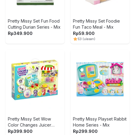
Pretty Missy Set Fun Food
Pretty Missy Set Foodie
Cutting Durian Series - Mix
Fun Taco Meal - Mix
Rp
349.900
Rp
59.900
5
3
(ulasan)
Pretty Missy Set Wow
Pretty Missy Playset Rabbit
Color Changes Juicer
Home Series - Mix
Station - Mix
Rp
399.900
Rp
299.900