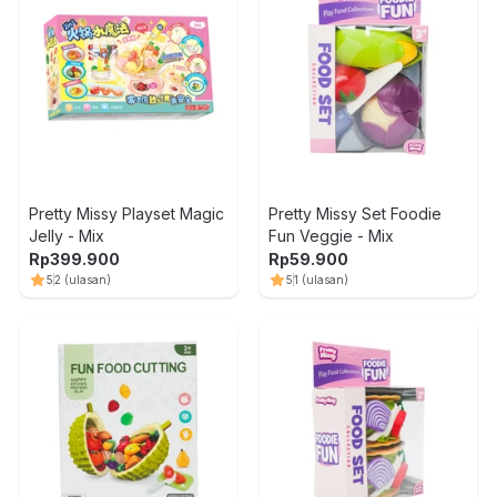
Pretty Missy Playset Magic
Pretty Missy Set Foodie
Jelly - Mix
Fun Veggie - Mix
Rp
399.900
Rp
59.900
5
2
(ulasan)
5
1
(ulasan)
1