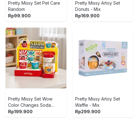
Pretty Missy Set Pet Care
Pretty Missy Artoy Set
Random
Donuts - Mix
Rp
99.900
Rp
169.900
Pretty Missy Set Wow
Pretty Missy Artoy Set
Color Changes Soda
Waffle - Mix
Machine - Mix
Rp
199.900
Rp
299.900