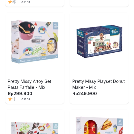
5
2
(ulasan)
Pretty Missy Artoy Set
Pretty Missy Playset Donut
Pasta Farfalle - Mix
Maker - Mix
Rp
299.900
Rp
249.900
5
3
(ulasan)