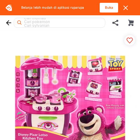
Belanja lebih mudah di aplikasi
ruparupa
Buka
Cari lego superheroes
Cari thomas
Cari pokemon
Cari sylvanian
Cari lego
Cari kiddy fun
Cari miffy
Cari hello kitty
Cari diecast
Cari gel blaster
Cari beyblade
Cari blaster
Cari batman
Cari rolife
Cari spiderman
Cari rolife sanrio
Cari hot wheels
Cari lego botanicals
Cari marvel legends
Cari tobot
Cari barbie
Cari squishy
Cari mobil
Cari blokees
Cari fuggler