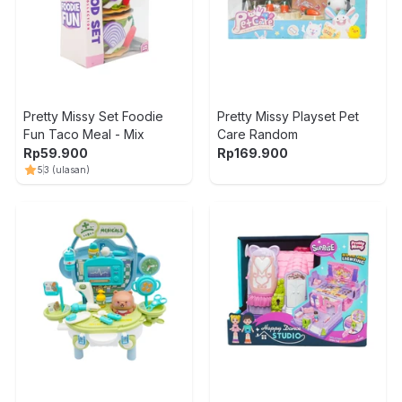
Pretty Missy Set Foodie
Pretty Missy Playset Pet
Fun Taco Meal - Mix
Care Random
Rp
59.900
Rp
169.900
5
3
(ulasan)