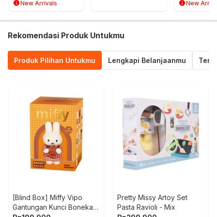
- Hijau/Putih
New Arrivals
New Arriva
Rekomendasi Produk Untukmu
Produk Pilihan Untukmu
Lengkapi Belanjaanmu
Termu
[Blind Box] Miffy Vipo
Pretty Missy Artoy Set
Gantungan Kunci Boneka
Pasta Ravioli - Mix
Plush Bakery