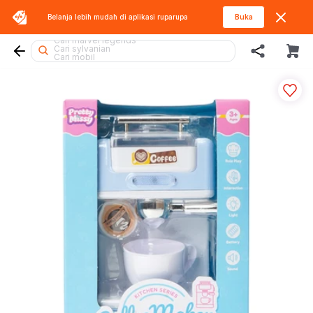
Belanja lebih mudah di aplikasi
ruparupa
Buka
Cari lego superheroes
Cari marvel legends
Cari sylvanian
Cari mobil
Cari thomas
Cari hello kitty
Cari batman
Cari gel blaster
Cari miffy
Cari fuggler
Cari blaster
Cari rolife sanrio
Cari lego
Cari barbie
Cari spiderman
Cari kiddy fun
Cari beyblade
Cari diecast
Cari squishy
Cari rolife
Cari tobot
Cari lego botanicals
Cari pokemon
Cari hot wheels
Cari blokees