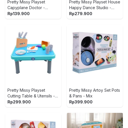
Pretty Missy Playset
Pretty Missy Playset House
Capyplane Doctor -
Happy Dance Studio -
Biru/Hijau
Ungu/Pink
Rp
139.900
Rp
279.900
Pretty Missy Playset
Pretty Missy Artoy Set Pots
Cutting Table & Utensils -
& Pans - Mix
Mix
Rp
299.900
Rp
399.900