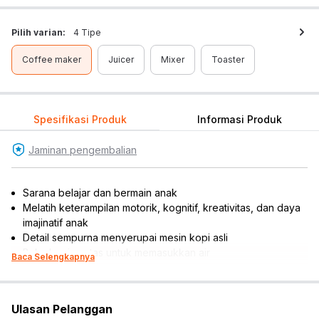
Pilih varian:
4 Tipe
Coffee maker
Juicer
Mixer
Toaster
Spesifikasi Produk
Informasi Produk
Jaminan pengembalian
Sarana belajar dan bermain anak
Melatih keterampilan motorik, kognitif, kreativitas, dan daya
imajinatif anak
Detail sempurna menyerupai mesin kopi asli
Buka bagian atas untuk memasukkan air
Baca Selengkapnya
Putar tuas untuk menyalakan mesin kopi dan mengeluarkan
air
Cocok dijadikan koleksi atau referensi hadiah
Ulasan Pelanggan
Isi : 1 pc