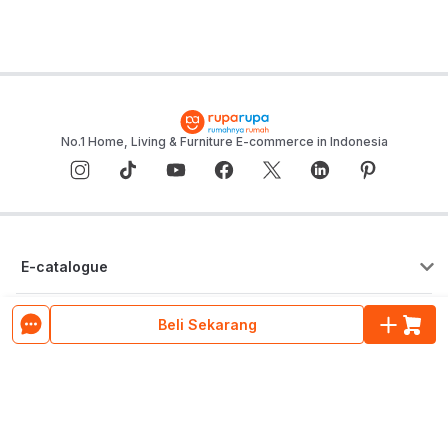
No.1 Home, Living & Furniture E-commerce in Indonesia
E-catalogue
Layanan Konsumen
Beli Sekarang
Pusat Bantuan
Tentang ruparupa
Program Cicilan & Paylater
Blog ruparupa
ruparupa bisnis
Hubungi Kami
Tentang ruparupa