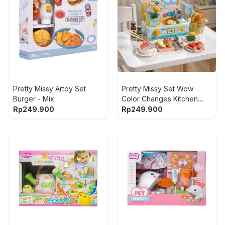
Pretty Missy Artoy Set
Pretty Missy Set Wow
Burger - Mix
Color Changes Kitchen
Sink - Mix
Rp
249.900
Rp
249.900