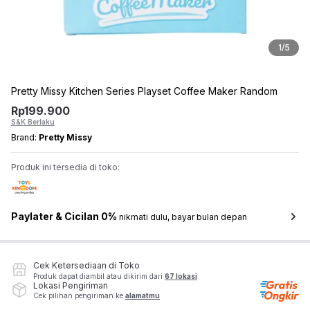
1
/
5
Pretty Missy Kitchen Series Playset Coffee Maker Random
Rp
199.900
S&K Berlaku
Brand:
Pretty Missy
Produk ini tersedia di toko:
Paylater & Cicilan 0%
nikmati dulu, bayar bulan depan
Cek Ketersediaan di Toko
Produk dapat diambil atau dikirim dari
67 lokasi
Lokasi Pengiriman
Cek pilihan pengiriman ke
alamatmu