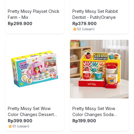
Pretty Missy Playset Chick
Pretty Missy Set Rabbit
Farm - Mix
Dentist - Putih/Oranye
Rp
299.900
Rp
379.900
5
2
(ulasan)
Pretty Missy Set Wow
Pretty Missy Set Wow
Color Changes Dessert
Color Changes Soda
Shop - Mix
Machine - Mix
Rp
399.900
Rp
199.900
5
1
(ulasan)