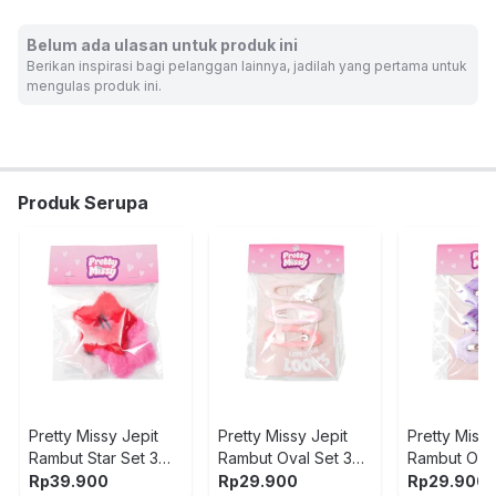
No. Sertifikat SNI, K3L, UTTP: 687/IGS-S1/X/2025
Rekomendasi umur: 3 tahun ke atas
Belum ada ulasan untuk produk ini
Dimensi produk: 10 cm x 7.5 cm x 1 cm
Berikan inspirasi bagi pelanggan lainnya, jadilah yang pertama untuk
mengulas produk ini.
Warna:
Mix
Dimensi Kemasan:
3.5 x 1.0 x 4.0
cm
Berat:
0.03
kg
SKU:
10679369
Nama Komoditas:
PRMI ACCS - LONG HAIRCLIP
Produk Serupa
Pretty Missy Jepit
Pretty Missy Jepit
Pretty Missy
Rambut Star Set 3
Rambut Oval Set 3
Rambut Oval
pcs - Mix
pcs - Pink
pcs - Ungu
Rp
39.900
Rp
29.900
Rp
29.900