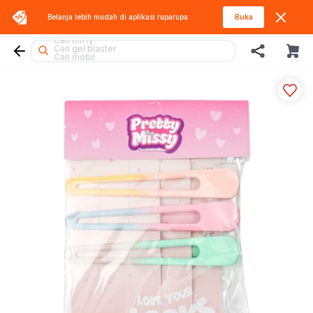
Belanja lebih mudah di aplikasi
ruparupa
Buka
Cari blaster
Cari miffy
Cari gel blaster
Cari mobil
Cari lego botanicals
Cari fuggler
Cari lego superheroes
Cari diecast
Cari tobot
Cari batman
Cari sylvanian
Cari lego
Cari rolife sanrio
Cari marvel legends
Cari beyblade
Cari thomas
Cari hot wheels
Cari rolife
Cari hello kitty
Cari barbie
Cari spiderman
Cari pokemon
Cari blokees
Cari kiddy fun
Cari squishy