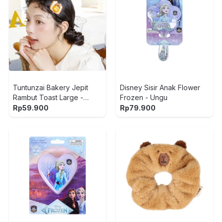
Tuntunzai Bakery Jepit
Disney Sisir Anak Flower
Rambut Toast Large -
Frozen - Ungu
Cokelat
Rp
59.900
Rp
79.900