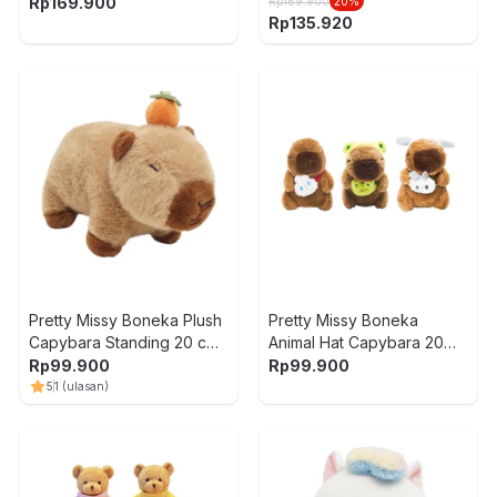
Sweater 30 cm Random
Rp
169.900
Rp
169.900
20
%
Rp
135.920
Pretty Missy Boneka Plush
Pretty Missy Boneka
Capybara Standing 20 cm
Animal Hat Capybara 20
- Cokelat
cm Random
Rp
99.900
Rp
99.900
5
1
(ulasan)