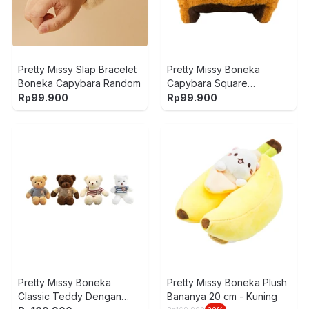
Pretty Missy Slap Bracelet
Pretty Missy Boneka
Boneka Capybara Random
Capybara Square
Stackable 20 cm - Cokelat
Rp
99.900
Rp
99.900
Pretty Missy Boneka
Pretty Missy Boneka Plush
Classic Teddy Dengan
Bananya 20 cm - Kuning