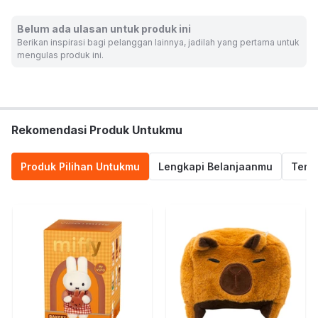
Dimensi produk: 8 cm x 8 cm x 9 cm
Belum ada ulasan untuk produk ini
Warna:
Cokelat
Berikan inspirasi bagi pelanggan lainnya, jadilah yang pertama untuk
Dimensi Kemasan:
34.0 x 27.5 x 9.5
cm
mengulas produk ini.
Berat:
0.07
kg
SKU:
10627473
Nama Komoditas:
PRMI - WAGGING TAIL BROWN DOG
Rekomendasi Produk Untukmu
Produk Pilihan Untukmu
Lengkapi Belanjaanmu
Termu