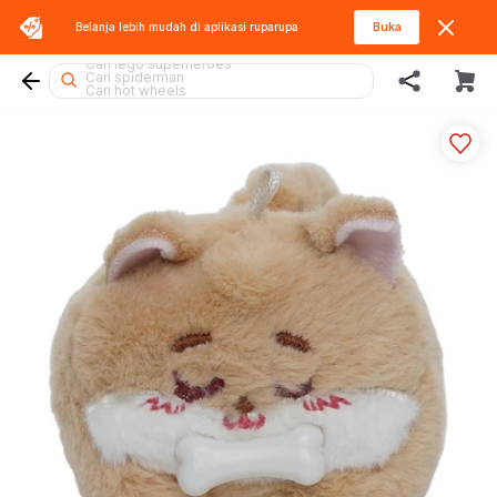
Belanja lebih mudah di aplikasi
ruparupa
Buka
Cari gel blaster
Cari lego superheroes
Cari spiderman
Cari hot wheels
Cari sylvanian
Cari diecast
Cari beyblade
Cari kiddy fun
Cari fuggler
Cari rolife
Cari pokemon
Cari marvel legends
Cari thomas
Cari blaster
Cari tobot
Cari squishy
Cari rolife sanrio
Cari lego botanicals
Cari mobil
Cari hello kitty
Cari barbie
Cari miffy
Cari batman
Cari blokees
Cari lego