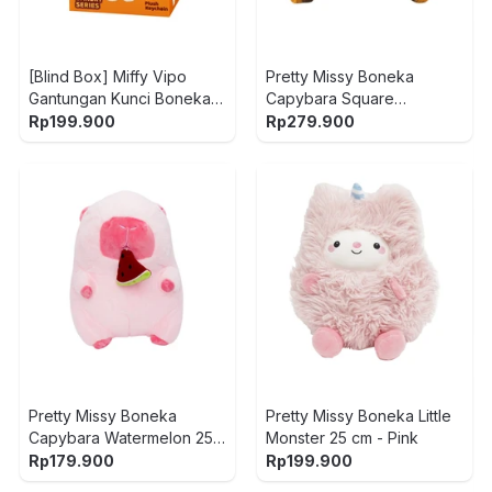
[Blind Box] Miffy Vipo
Pretty Missy Boneka
Gantungan Kunci Boneka
Capybara Square
Plush Bakery
Stackable 40 cm - Cokelat
Rp
199.900
Rp
279.900
Pretty Missy Boneka
Pretty Missy Boneka Little
Capybara Watermelon 25
Monster 25 cm - Pink
cm - Pink
Rp
179.900
Rp
199.900