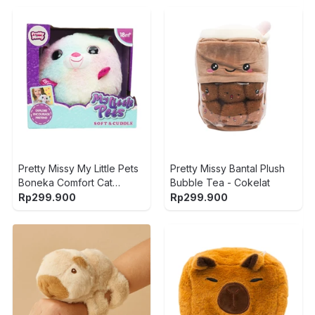
Pretty Missy My Little Pets
Pretty Missy Bantal Plush
Boneka Comfort Cat
Bubble Tea - Cokelat
Lampu & Suara - Putih
Rp
299.900
Rp
299.900