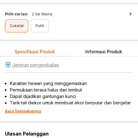
Pilih varian:
2 Var Warna
Cokelat
Putih
Spesifikasi Produk
Informasi Produk
Jaminan pengembalian
Karakter hewan yang menggemaskan
Permukaan terasa halus dan lembut
Dapat dijadikan gantungan kunci
Tarik tali diekor untuk membuat ekor berputar dan bergetar
Cocok dijadikan koleksi atau referensi hadiah
Baca Selengkapnya
Rekomendasi gender pengguna: girls
Rekomendasi umur pengguna: 3 tahun ke atas
Material: fabric
Ulasan Pelanggan
Tinggi figur: 9 cm