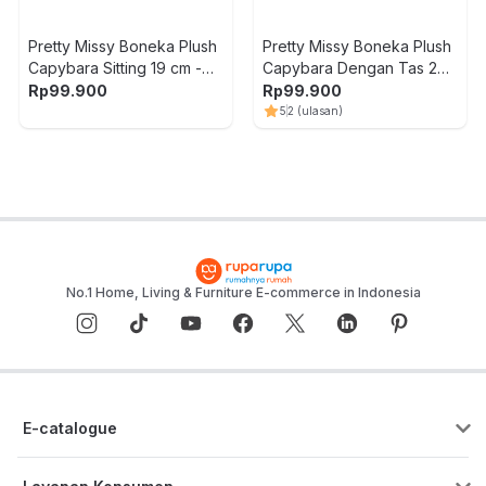
Pretty Missy Boneka Plush
Pretty Missy Boneka Plush
Capybara Sitting 19 cm -
Capybara Dengan Tas 20
Cokelat
cm - Cokelat
Rp
99.900
Rp
99.900
5
2
(ulasan)
No.1 Home, Living & Furniture E-commerce in Indonesia
E-catalogue