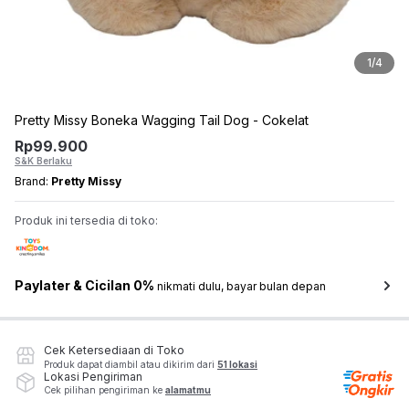
1
/
4
Pretty Missy Boneka Wagging Tail Dog - Cokelat
Rp
99.900
S&K Berlaku
Brand:
Pretty Missy
Produk ini tersedia di toko:
Paylater & Cicilan 0%
nikmati dulu, bayar bulan depan
Cek Ketersediaan di Toko
Produk dapat diambil atau dikirim dari
51 lokasi
Lokasi Pengiriman
Cek pilihan pengiriman ke
alamatmu