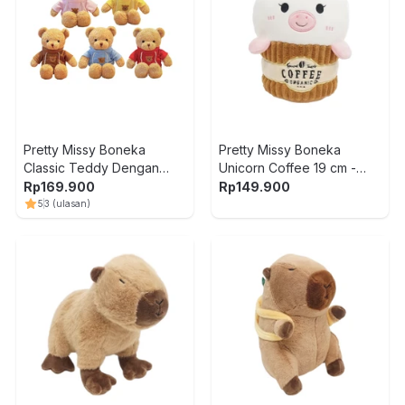
Pretty Missy Boneka
Pretty Missy Boneka
Classic Teddy Dengan
Unicorn Coffee 19 cm -
Hoodie 30 cm Random
Putih
Rp
169.900
Rp
149.900
5
3
(ulasan)