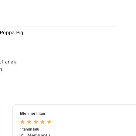
 Peppa Pig
tif anak
n
Ellen herlintan
1 tahun lalu
Membantu