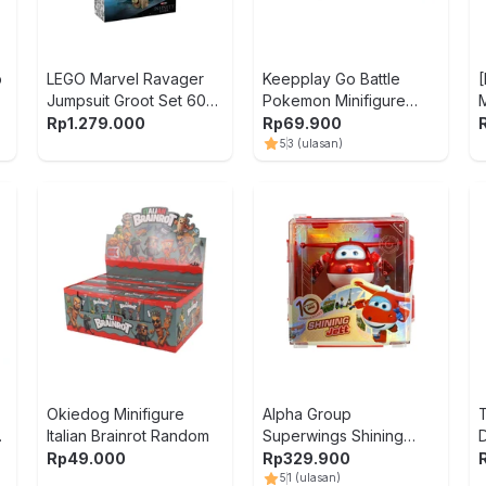
p
LEGO Marvel Ravager
Keepplay Go Battle
y
Jumpsuit Groot Set 604
Pokemon Minifigure
M
n
pcs 76341 - Mix
Dragonite Vol 2 Model
Rp
1.279.000
Rp
69.900
Kit - Oranye
5
3
(ulasan)
Okiedog Minifigure
Alpha Group
Italian Brainrot Random
Superwings Shining
Transform Robot Jett -
Rp
49.000
Rp
329.900
Merah
5
1
(ulasan)