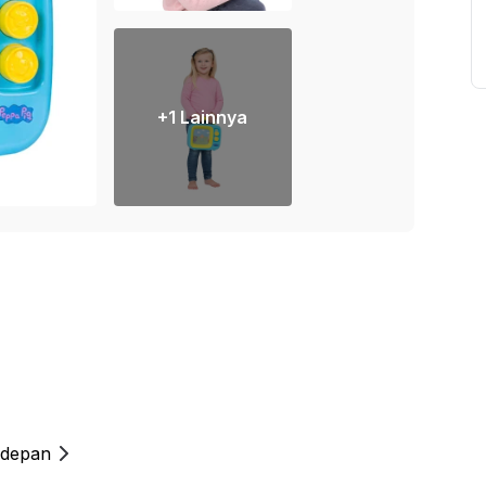
+
1
Lainnya
 depan