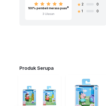
Berat:
0.67
kg
2
0
SKU:
10507858
100
% pembeli merasa puas
1
0
Nama Komoditas:
PEPPAPIG-MY 1ST TV 16
3
Ulasan
Produk Serupa