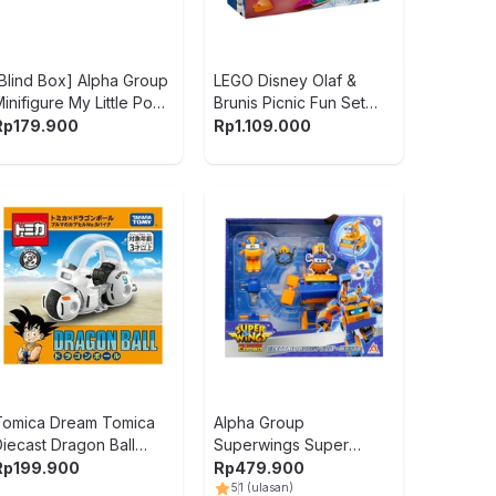
[Blind Box] Alpha Group
LEGO Disney Olaf &
inifigure My Little Pony
Brunis Picnic Fun Set
Twilight House
478 pcs 43287 - Putih
Rp
179.900
Rp
1.109.000
Bestway K
Renang An
21062 Ra
Rp
69.90
5
3
(ulasan
Thomas & 
Remote Con
Rp
449.9
Tomica Dream Tomica
Alpha Group
Diecast Dragon Ball
Superwings Super
Bulmas Capsule
Combo Electric Robot
Rp
199.900
Rp
479.900
Motorcycle - Putih
Suit Marty - Oranye/Biru
5
1
(ulasan)