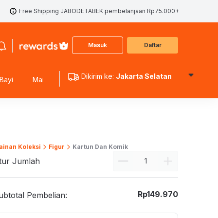
Free Shipping JABODETABEK pembelanjaan Rp75.000+
Masuk
Daftar
Dikirim ke:
Jakarta Selatan
Bayi
Mainan Edukasi
Mainan Koleksi
Mainan Outdoo
inan Koleksi
Figur
Kartun Dan Komik
tur Jumlah
Rp
149.970
ubtotal Pembelian: