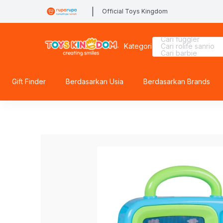
|
Official Toys Kingdom
Cari pokemon
Cari fuggler
Kategori
Cari rolife sanrio
Cari barbie
Cari spiderman
Cari lego superhe
Cari tobot
Cari batman
Gift Finder
Berdasarkan Usia
Berdasarkan Brands
Cari lego botanical
Cari mobil
Cari hot wheels
Cari blaster
Cari kiddy fun
Cari gel blaster
Cari beyblade
Cari rolife
Cari thomas
Cari hello kitty
Cari marvel legen
Cari miffy
Cari lego
Cari blokees
Cari squishy
Cari diecast
Cari sylvanian