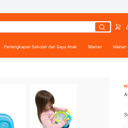
roes
Perlengkapan Sekolah dan Gaya Anak
Mainan
Mainan 
s
Ma
ds
A
S