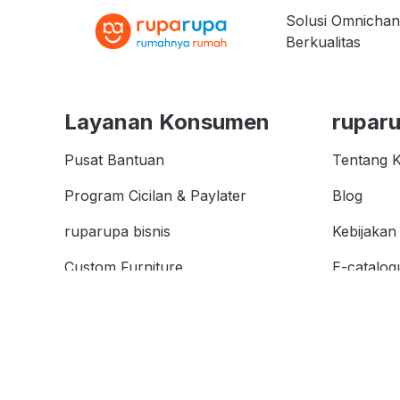
Solusi Omnichan
Berkualitas
Layanan Konsumen
rupar
Pusat Bantuan
Tentang 
Program Cicilan & Paylater
Blog
ruparupa bisnis
Kebijakan 
Custom Furniture
E-catalog
Kata Kunc
affiliate
Store Loc