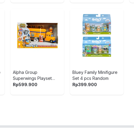
e
Alpha Group
Bluey Family Minifigure
Superwings Playset
Set 4 pcs Random
Martys Repair Van -
Rp
599.900
Rp
399.900
Oranye