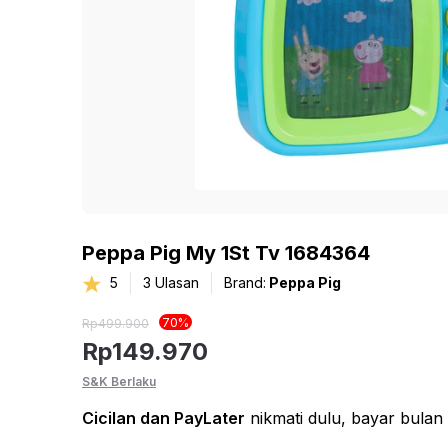
Peppa Pig My 1St Tv 1684364
5
3
Ulasan
Brand:
Peppa Pig
70
%
Rp
499.900
Rp
149.970
S&K Berlaku
Cicilan
dan PayLater
nikmati dulu, bayar bulan