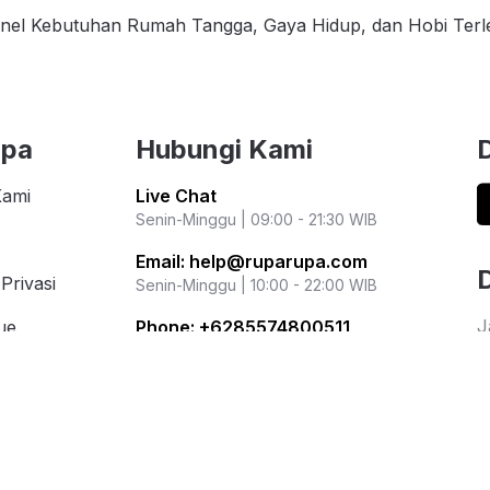
nel Kebutuhan Rumah Tangga, Gaya Hidup, dan Hobi Ter
upa
Hubungi Kami
Kami
Live Chat
Senin-Minggu | 09:00 - 21:30 WIB
Email:
help@ruparupa.com
Privasi
Senin-Minggu | 10:00 - 22:00 WIB
J
ue
Phone:
+6285574800511
i
Senin-Jumat | 09:00 - 16:00 WIB
i Populer
r
Kementerian Perdagangan Republik
ation
Indonesia
Direktorat Jenderal Perlindungan