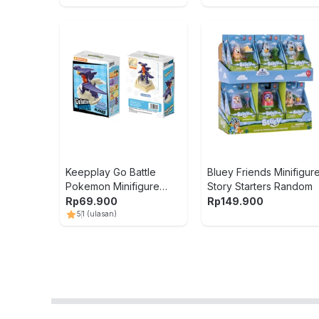
Keepplay Go Battle
Bluey Friends Minifigur
Pokemon Minifigure
Story Starters Random
Garchomp Vol 2 Model
Rp
69.900
Rp
149.900
Kit - Ungu
5
1
(ulasan)