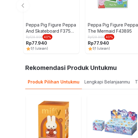
Peppa Pig Figure Peppa
Peppa Pig Figure Peppa
And Skateboard F37585
The Mermaid F43895
Random
Rp
129.900
40
%
Rp
129.900
40
%
Rp
77.940
Rp
77.940
5
1
(ulasan)
5
1
(ulasan)
Rekomendasi Produk Untukmu
Produk Pilihan Untukmu
Lengkapi Belanjaanmu
T