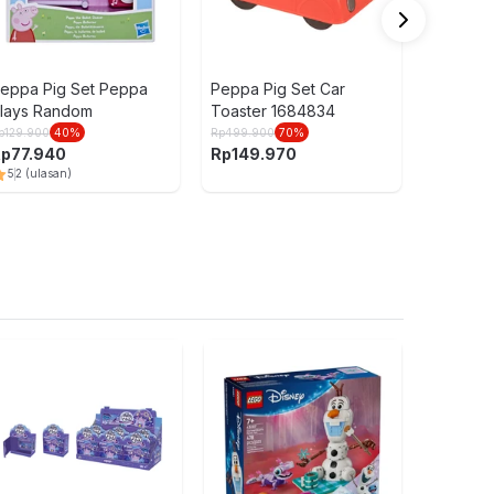
5
2
(ula
eppa Pig Set Peppa
Peppa Pig Set Car
lays Random
Toaster 1684834
p
129.900
40
%
Rp
499.900
70
%
Rp
77.940
Rp
149.970
5
2
(ulasan)
Barbie Se
Family & F
Outdoor A
Rp
349.9
Mix