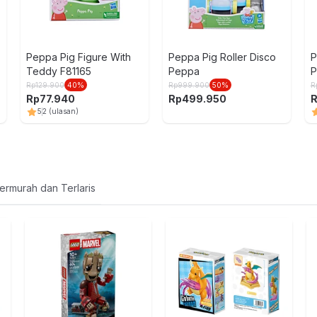
Peppa Pig Figure With
Peppa Pig Roller Disco
P
Teddy F81165
Peppa
P
Rp
129.900
40
%
Rp
999.900
50
%
R
Rp
77.940
Rp
499.950
5
2
(ulasan)
ermurah dan Terlaris