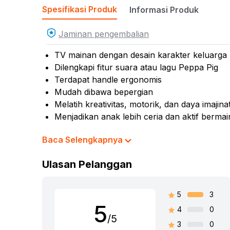
Spesifikasi Produk
Informasi Produk
Jaminan pengembalian
TV mainan dengan desain karakter keluarga
Dilengkapi fitur suara atau lagu Peppa Pig
Terdapat handle ergonomis
Mudah dibawa bepergian
Melatih kreativitas, motorik, dan daya imajina
Menjadikan anak lebih ceria dan aktif bermai
Terbuat dari material yang aman untuk anak
Baca Selengkapnya
Rekomendasi umur pengguna: 0-3 bulan
Rekomendasi gender pengguna: unisex
Ulasan Pelanggan
Karakter: Peppapig
Material: plastik
Dimensi produk: 26 cm x 7 cm x 25 cm
5
3
5
4
0
Warna:
Mix
/5
Dimensi Kemasan:
9.2 x 25.4 x 28.6
cm
3
0