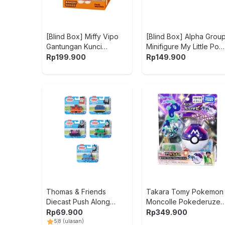
[Blind Box] Miffy Vipo
[Blind Box] Alpha Grou
Gantungan Kunci
Minifigure My Little Pon
Boneka Plush Bakery
Seapony Magical Potio
Rp
199.900
Rp
149.900
Thomas & Friends
Takara Tomy Pokemon
Diecast Push Along
Moncolle Pokederuze
Small Random
Terapagos - Ungu
Rp
69.900
Rp
349.900
5
8
(ulasan)