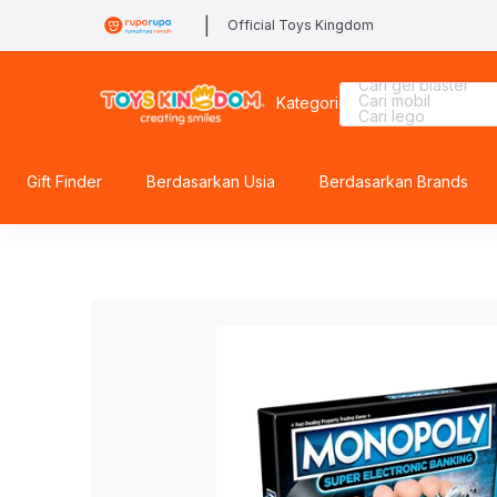
|
Official Toys Kingdom
Cari spiderman
Cari tobot
Cari diecast
Cari gel blaster
Cari mobil
Kategori
Cari lego
Cari marvel legen
Cari rolife
Cari squishy
Cari hello kitty
Gift Finder
Berdasarkan Usia
Berdasarkan Brands
Cari hot wheels
Cari barbie
Cari rolife sanrio
Cari thomas
Cari blaster
Cari blokees
Cari fuggler
Cari pokemon
Cari batman
Cari miffy
Cari lego botanical
Cari beyblade
Cari lego superhe
Cari sylvanian
Cari kiddy fun