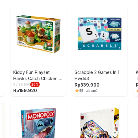
Kiddy Fun Playset
Scrabble 2 Games In 1
K
Hawks Catch Chicken -
Hwd43
Mix
Rp
339.900
Rp
199.900
20
%
Rp
159.920
5
3
(ulasan)