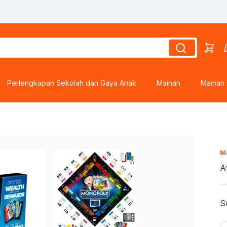
ds
Perlengkapan Sekolah dan Gaya Anak
Mainan
Mainan 
Ma
s
A
roes
S