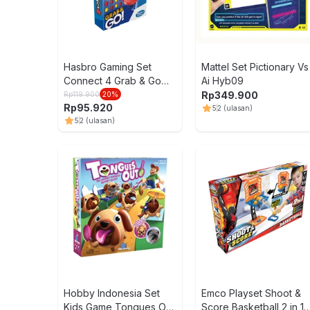
Hasbro Gaming Set
Mattel Set Pictionary Vs
Connect 4 Grab & Go
Ai Hyb09
B1000
Rp
349.900
Rp
119.900
20
%
Rp
95.920
5
2
(ulasan)
5
2
(ulasan)
Hobby Indonesia Set
Emco Playset Shoot &
Kids Game Tongues Out
Score Basketball 2 in 1