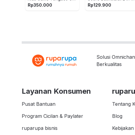
- Mix
100077
Rp
350.000
Rp
129.900
Solusi Omnichan
Berkualitas
Layanan Konsumen
rupar
Pusat Bantuan
Tentang 
Program Cicilan & Paylater
Blog
ruparupa bisnis
Kebijakan 