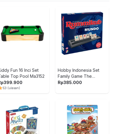
Rolife Mini
Run Alchem
247 pcs M
Rp
849.9
iddy Fun 16 Inci Set
Hobby Indonesia Set
Table Top Pool Ma3152
Family Game The
Tayo Car A
Original Rummikub - Mix
Rp
399.900
Rp
385.000
Pullback S
5
3
(ulasan)
Rp
699.0
Pretty Mis