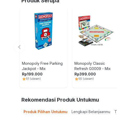
Produk Serupa
Monopoly Free Parking
Monopoly Classic
Jackpot - Mix
Refresh G0009 - Mix
Rp
199.000
Rp
399.000
5
1
(ulasan)
5
5
(ulasan)
Rekomendasi Produk Untukmu
Produk Pilihan Untukmu
Lengkapi Belanjaanmu
T