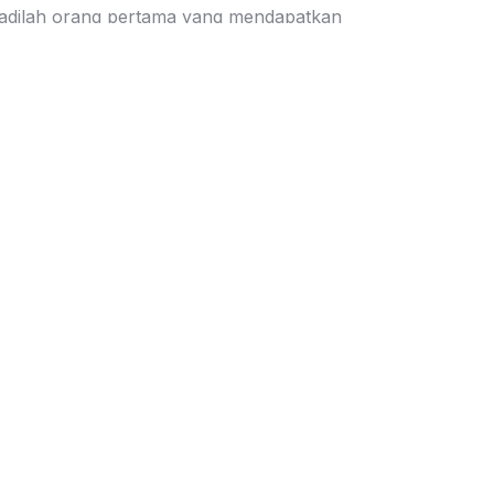
adilah orang pertama yang mendapatkan
nformasi diskon dan penawaran menarik dari
uparupa
Kirim
Keamanan Belanja