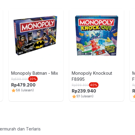
Monopoly Batman - Mix
Monopoly Knockout
M
F8995
F
Rp
599.000
20
%
Rp
479.200
Rp
399.900
40
%
R
Rp
239.940
5
6
(ulasan)
5
1
(ulasan)
ermurah dan Terlaris