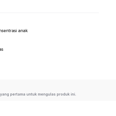
nsentrasi anak
as
/03-III/2024
n, 4 pcs token plastik, 4 pcs kartu bank, 16 pcs
s kartu referensi, 1 pc dadu, panduan permainan
h yang pertama untuk mengulas produk ini.
TRONIC BANKING