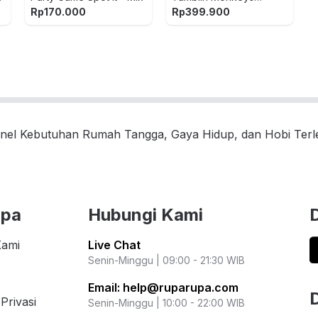
Rockin Tree Party
Rp
170.000
Rp
399.900
Htw65
nel Kebutuhan Rumah Tangga, Gaya Hidup, dan Hobi Ter
upa
Hubungi Kami
Kami
Live Chat
Senin-Minggu | 09:00 - 21:30 WIB
Email:
help@ruparupa.com
Privasi
Senin-Minggu | 10:00 - 22:00 WIB