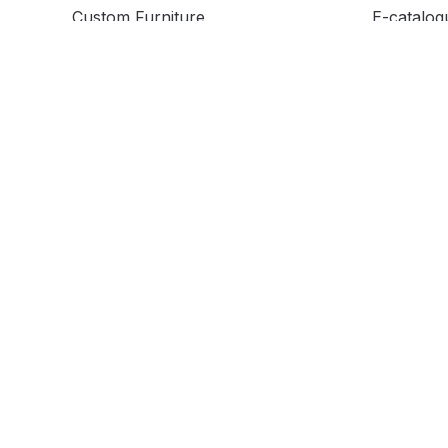
Custom Furniture
E-catalog
Kata Kunc
affiliate
Store Loc
Cicilan 0%