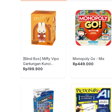
[Blind Box] Miffy Vipo
Monopoly Go - Mix
Gantungan Kunci
Rp
449.000
Boneka Plush Bakery
Rp
199.900