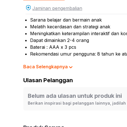
Jaminan pengembalian
Sarana belajar dan bermain anak
Melatih kecerdasan dan strategi anak
Meningkatkan keterampilan interaktif dan ko
Dapat dimainkan 2-4 orang
Baterai : AAA x 3 pcs
Rekomendasi umur pengguna: 8 tahun ke at
Rekomendasi gender pengguna: unisex
Baca Selengkapnya
No. Sertifikat (SNI, K3L, UTTP): 184/LSP/QI
Isi set: 1 pc papan permainan, 1 pc perbanka
Ulasan Pelanggan
kartu akta judul, 20 pcs kartu peluang, 4 pc
Warna:
Mix
Belum ada ulasan untuk produk ini
Dimensi Kemasan:
8.1 x 23.8 x 20.3
cm
Berikan inspirasi bagi pelanggan lainnya, jadila
Berat:
0.95
kg
SKU:
10512531
Nama Komoditas:
MONOPOLY SUPER ELEC