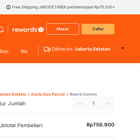
Free Shipping JABODETABEK pembelanjaan Rp75.000+
Masuk
Daftar
Dikirim ke:
Jakarta Selatan
Bayi
Mainan Edukasi
Mainan Koleksi
Mainan Outdoo
inan Koleksi
Kartu Dan Puzzle
Board Games
tur Jumlah
Rp
759.900
ubtotal Pembelian: