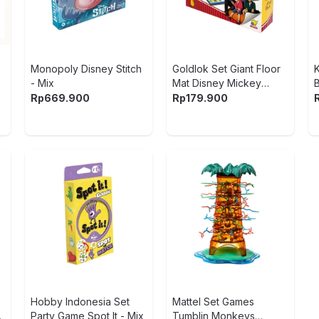
Monopoly Disney Stitch
Goldlok Set Giant Floor
- Mix
Mat Disney Mickey
B
Mouse & Friends Flight
Rp
669.900
Rp
179.900
Chess - Mix
Hobby Indonesia Set
Mattel Set Games
Party Game Spot It - Mix
Tumblin Monkeys