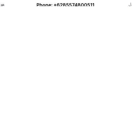
J
ue
Phone:
+6285574800511
i
Senin-Jumat | 09:00 - 16:00 WIB
i Populer
r
Kementerian Perdagangan Republik
ation
Indonesia
Direktorat Jenderal Perlindungan
Konsumen dan Tertib Niaga
WhatsApp: 0853 1111 1010
Metode Pembayaran
Jasa Pengiriman