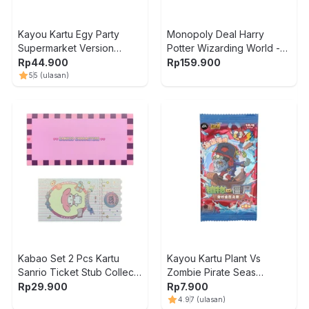
Kayou Kartu Egy Party
Monopoly Deal Harry
Supermarket Version
Potter Wizarding World -
Random
Mix
Rp
44.900
Rp
159.900
5
5
(ulasan)
Kabao Set 2 Pcs Kartu
Kayou Kartu Plant Vs
Sanrio Ticket Stub Collect
Zombie Pirate Seas
Card Random
Volume 4 Random
Rp
29.900
Rp
7.900
4.9
7
(ulasan)