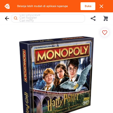
Belanja lebih mudah di aplikasi
ruparupa
Buka
Cari squishy
Cari beyblade
Cari fuggler
Cari miffy
Cari kiddy fun
Cari pokemon
Cari diecast
Cari rolife
Cari lego
Cari hot wheels
Cari blaster
Cari gel blaster
Cari lego botanicals
Cari spiderman
Cari hello kitty
Cari barbie
Cari thomas
Cari sylvanian
Cari marvel legends
Cari rolife sanrio
Cari tobot
Cari mobil
Cari blokees
Cari lego superheroes
Cari batman