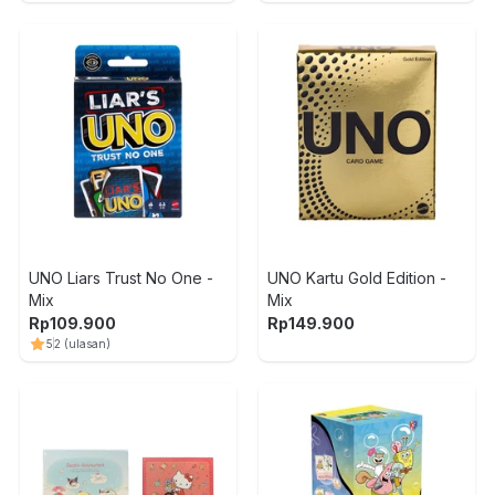
UNO Liars Trust No One -
UNO Kartu Gold Edition -
Mix
Mix
Rp
109.900
Rp
149.900
5
2
(ulasan)