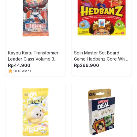
Kayou Kartu Transformer
Spin Master Set Board
Leader Class Volume 3
Game Hedbanz Core What
Random
Am I - Mix
Rp
44.900
Rp
299.900
5
8
(ulasan)