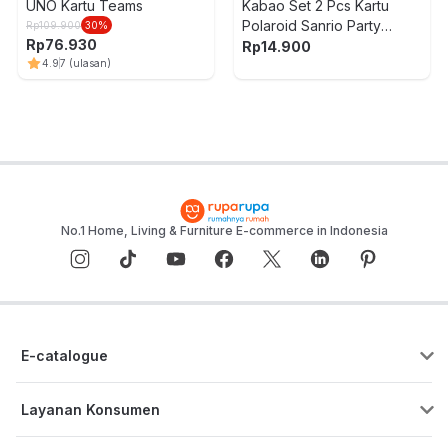
UNO Kartu Teams
Kabao Set 2 Pcs Kartu
Polaroid Sanrio Party
Rp
109.900
30
%
Rp
76.930
Premium Random
Rp
14.900
4.9
7
(ulasan)
No.1 Home, Living & Furniture E-commerce in Indonesia
E-catalogue
Layanan Konsumen
Pusat Bantuan