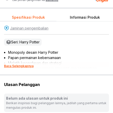
Cek pilihan pengiriman ke
alamatmu
Spesifikasi Produk
Informasi Produk
Jaminan pengembalian
Seri: Harry Potter
Monopoly desain Harry Potter
Papan permainan kebersamaan
Melatih kecerdasan dan strategi
Baca Selengkapnya
Meningkatkan keterampilan interaktif dan konsentrasi
Mudah untuk dibawa bepergian
Dapat dimainkan 2 hingga 4 orang pemain
Ulasan Pelanggan
Cocok dijadikan referensi hadiah
Rekomendasi umur pengguna: 8 tahun ke atas
Rekomendasi gender pengguna: unisex
Belum ada ulasan untuk produk ini
No. Sertifikat (SNI, K3L, UTTP): 675/LSP/QI/03-XII/2025
Berikan inspirasi bagi pelanggan lainnya, jadilah yang pertama untuk
No. Pendaftaran Barang (NPB): 2-135-116-25003917-1 (CNA),
mengulas produk ini.
2-135-133-25003918-1 (IND)