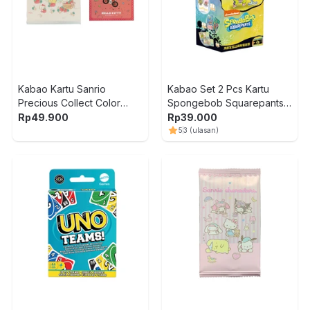
Kabao Kartu Sanrio
Kabao Set 2 Pcs Kartu
Precious Collect Color
Spongebob Squarepants
Random
Laser Ticket Random
Rp
49.900
Rp
39.000
5
3
(ulasan)