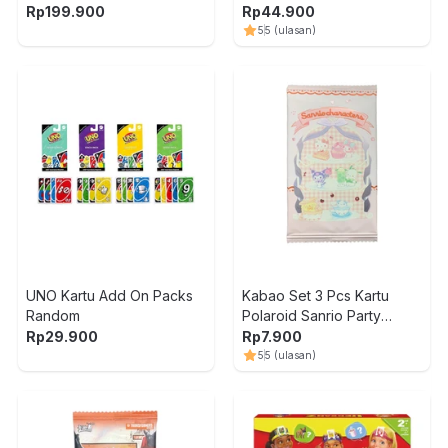
Plush Bakery
Rp
199.900
Rp
44.900
5
5
(ulasan)
UNO Kartu Add On Packs
Kabao Set 3 Pcs Kartu
Random
Polaroid Sanrio Party
Deluxe Random
Rp
29.900
Rp
7.900
5
5
(ulasan)