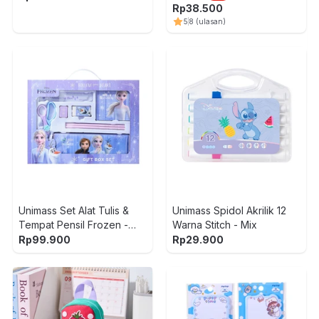
Rp
38.500
5
8
(ulasan)
Unimass Set Alat Tulis &
Unimass Spidol Akrilik 12
Tempat Pensil Frozen -
Warna Stitch - Mix
Biru/Ungu
Rp
99.900
Rp
29.900