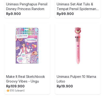
Unimass Penghapus Pensil
Unimass Set Alat Tulis &
Disney Princess Random
Tempat Pensil Spiderman
V2 - Biru/Merah
Rp
9.900
Rp
99.900
Make It Real Sketchbook
Unimass Pulpen 10 Warna
Groovy Vibes - Ungu
Lotso
Rp
109.900
Rp
19.900
5
10
(ulasan)