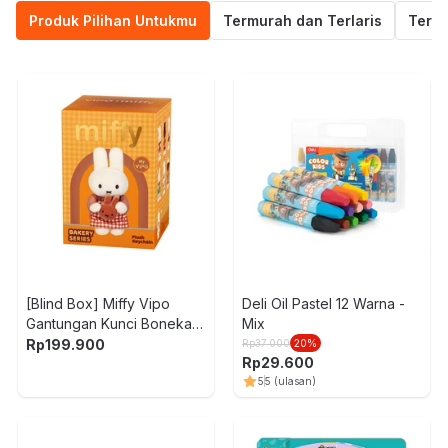
Produk Pilihan Untukmu
Termurah dan Terlaris
Terak
[Blind Box] Miffy Vipo
Deli Oil Pastel 12 Warna -
Gantungan Kunci Boneka
Mix
Plush Bakery
Rp
199.900
Rp
37.000
20
%
Rp
29.600
5
5
(ulasan)