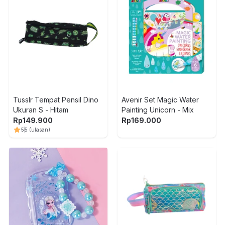
Tusslr Tempat Pensil Dino
Avenir Set Magic Water
Ukuran S - Hitam
Painting Unicorn - Mix
Rp
149.900
Rp
169.000
5
5
(ulasan)