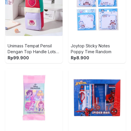
Unimass Tempat Pensil
Joytop Sticky Notes
Dengan Top Handle Lotso
Poppy Time Random
Strawberry - Mix
Rp
99.900
Rp
8.900