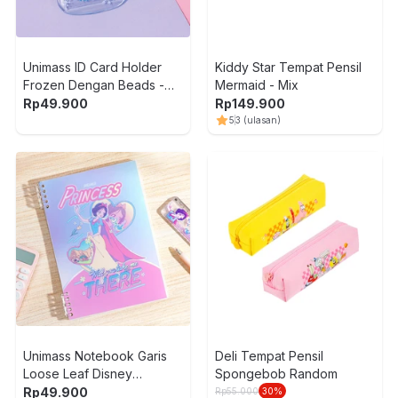
Unimass ID Card Holder
Kiddy Star Tempat Pensil
Frozen Dengan Beads -
Mermaid - Mix
Biru
Rp
49.900
Rp
149.900
5
3
(ulasan)
Unimass Notebook Garis
Deli Tempat Pensil
Loose Leaf Disney
Spongebob Random
Princess A5 Random
Rp
49.900
Rp
55.000
30
%