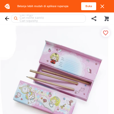
Belanja lebih mudah di aplikasi
ruparupa
Buka
Cari mobil
Cari lego
Cari rolife sanrio
Cari squishy
Cari hello kitty
Cari blokees
Cari lego botanicals
Cari lego superheroes
Cari diecast
Cari spiderman
Cari sylvanian
Cari batman
Cari beyblade
Cari marvel legends
Cari pokemon
Cari hot wheels
Cari miffy
Cari kiddy fun
Cari barbie
Cari tobot
Cari gel blaster
Cari thomas
Cari blaster
Cari fuggler
Cari rolife