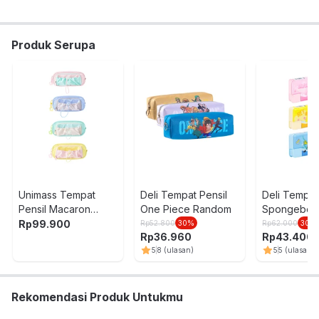
Produk Serupa
Unimass Tempat
Deli Tempat Pensil
Deli Tempat
Pensil Macaron
One Piece Random
Spongebob
Random
Rp
99.900
Rp
52.800
30
%
Rp
62.000
30
%
Rp
36.960
Rp
43.400
5
8
(ulasan)
5
5
(ulasan)
Rekomendasi Produk Untukmu