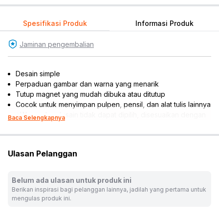
Spesifikasi Produk
Informasi Produk
Jaminan pengembalian
Desain simple
Perpaduan gambar dan warna yang menarik
Tutup magnet yang mudah dibuka atau ditutup
Cocok untuk menyimpan pulpen, pensil, dan alat tulis lainnya
*Warna dan desain tidak dapat dipilih, disesuaikan dengan
Baca Selengkapnya
ketersediaan produk
Warna:
Mix
Dimensi Kemasan:
30.0 x 42.0 x 12.0
cm
Ulasan Pelanggan
Berat:
1
kg
SKU:
10520150
Belum ada ulasan untuk produk ini
Nama Komoditas:
MOKO-PAPER PENCASE ASSORTED 0000-
Berikan inspirasi bagi pelanggan lainnya, jadilah yang pertama untuk
1600
mengulas produk ini.