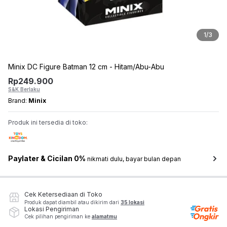
1
/
3
Minix DC Figure Batman 12 cm - Hitam/Abu-Abu
Rp
249.900
S&K Berlaku
Brand:
Minix
Produk ini tersedia di toko:
Paylater & Cicilan 0%
nikmati dulu, bayar bulan depan
Cek Ketersediaan di Toko
Produk dapat diambil atau dikirim dari
35 lokasi
Lokasi Pengiriman
Cek pilihan pengiriman ke
alamatmu