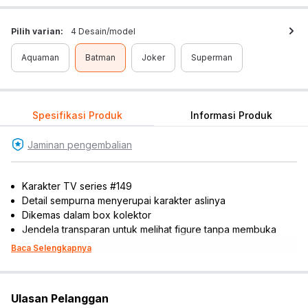
Pilih varian:
4 Desain/model
Aquaman
Batman
Joker
Superman
Spesifikasi Produk
Informasi Produk
Jaminan pengembalian
Karakter TV series #149
Detail sempurna menyerupai karakter aslinya
Dikemas dalam box kolektor
Jendela transparan untuk melihat figure tanpa membuka
kotak
Baca Selengkapnya
Ideal diletakkan di atas permukaan rak, meja, atau lemari
pajang
Cocok dijadikan koleksi, hiasan miniatur, atau referensi
Ulasan Pelanggan
hadiah