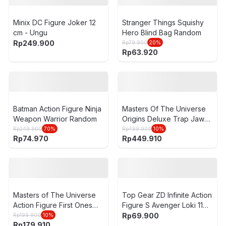
Masters of The Universe
Star Wars Action Figure
Mighty Masters Action
Movie The Mandalorian &
Figure Random
Grodu - Hitam
Rp
799.900
Rp
99.900
10
%
Rp
89.910
5
2
(ulasan)
5
1
(ulasan)
Minix DC Figure Joker 12
Stranger Things Squishy
cm - Ungu
Hero Blind Bag Random
Rp
249.900
Rp
79.900
20
%
Rp
63.920