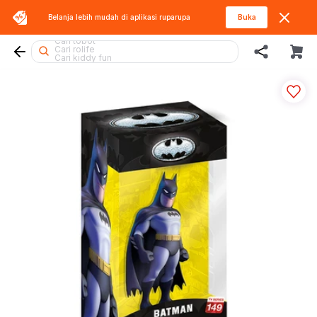
Belanja lebih mudah di aplikasi
ruparupa
Buka
Cari thomas
Cari tobot
Cari rolife
Cari kiddy fun
Cari gel blaster
Cari hello kitty
Cari sylvanian
Cari hot wheels
Cari blaster
Cari beyblade
Cari rolife sanrio
Cari mobil
Cari blokees
Cari lego botanicals
Cari batman
Cari pokemon
Cari miffy
Cari spiderman
Cari barbie
Cari fuggler
Cari diecast
Cari squishy
Cari lego superheroes
Cari lego
Cari marvel legends