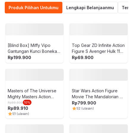
Hitam/Abu-Abu
5
4
(ulasan)
Rekomendasi Produk Untukmu
Produk Pilihan Untukmu
Lengkapi Belanjaanmu
Termu
Top Gear ZD Infinite Action
Figure S Avenger Hulk 11
cm - Hijau
Rp
69.900
[Blind Box] Miffy Vipo
Gantungan Kunci Boneka
Plush Bakery
Rp
199.900