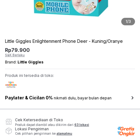
1
/
3
Little Giggles Enlightenment Phone Deer - Kuning/Oranye
Rp
79.900
S&K Berlaku
Brand:
Little Giggles
Produk ini tersedia di toko:
Paylater & Cicilan 0%
nikmati dulu, bayar bulan depan
Cek Ketersediaan di Toko
Produk dapat diambil atau dikirim dari
63 lokasi
Lokasi Pengiriman
Cek pilihan pengiriman ke
alamatmu