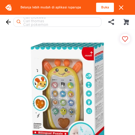
Belanja lebih mudah di aplikasi
ruparupa
Buka
Cari blaster
Cari blokees
Cari thomas
Cari pokemon
Cari kiddy fun
Cari lego superheroes
Cari squishy
Cari lego
Cari hot wheels
Cari spiderman
Cari lego botanicals
Cari batman
Cari marvel legends
Cari tobot
Cari mobil
Cari rolife sanrio
Cari fuggler
Cari beyblade
Cari barbie
Cari hello kitty
Cari diecast
Cari gel blaster
Cari sylvanian
Cari miffy
Cari rolife