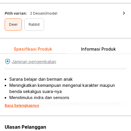
Pilih varian:
2 Desain/model
Deer
Rabbit
Spesifikasi Produk
Informasi Produk
Jaminan pengembalian
Sarana belajar dan bermain anak
Meningkatkan kemampuan mengenal karakter maupun
benda sekaligus suara-nya
Menstimulus indra dan sensoris
Membantu si kecil untuk mengenalkan proses menyentuh
Baca Selengkapnya
dan menggenggam
Melatih kemampuan kognitif, kreativitas, daya imajinatif, dan
motorik anak
Ulasan Pelanggan
Desain meyerupai mobile phone yang pas dan nyaman