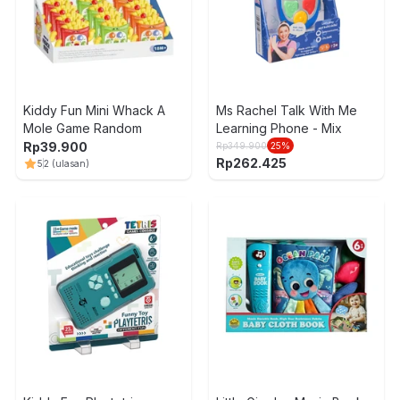
Kiddy Fun Mini Whack A
Ms Rachel Talk With Me
Mole Game Random
Learning Phone - Mix
Rp
39.900
Rp
349.900
25
%
Rp
262.425
5
2
(ulasan)