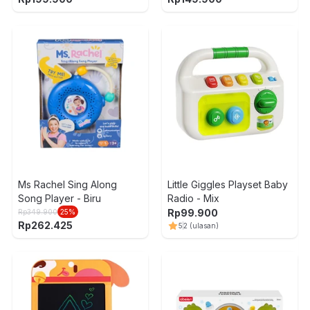
Ms Rachel Sing Along
Little Giggles Playset Baby
Song Player - Biru
Radio - Mix
Rp
99.900
Rp
349.900
25
%
Rp
262.425
5
2
(ulasan)