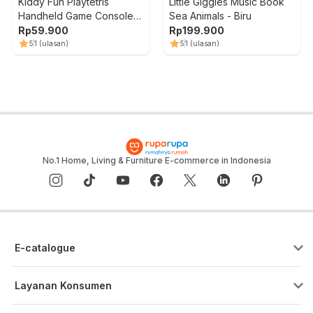
Kiddy Fun Playtetris
Little Giggles Music Book
Handheld Game Console
Sea Animals - Biru
3625 Random
Rp
59.900
Rp
199.900
5
1
(ulasan)
5
1
(ulasan)
No.1 Home, Living & Furniture E-commerce in Indonesia
E-catalogue
Layanan Konsumen
Pusat Bantuan