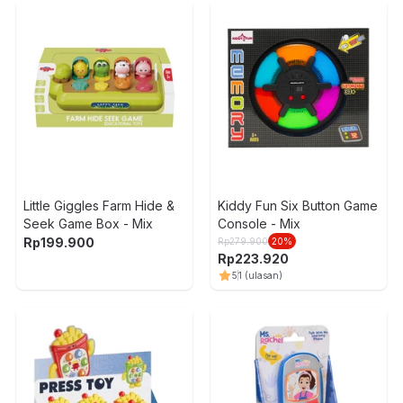
Little Giggles Farm Hide &
Kiddy Fun Six Button Game
Seek Game Box - Mix
Console - Mix
Rp
199.900
Rp
279.900
20
%
Rp
223.920
5
1
(ulasan)