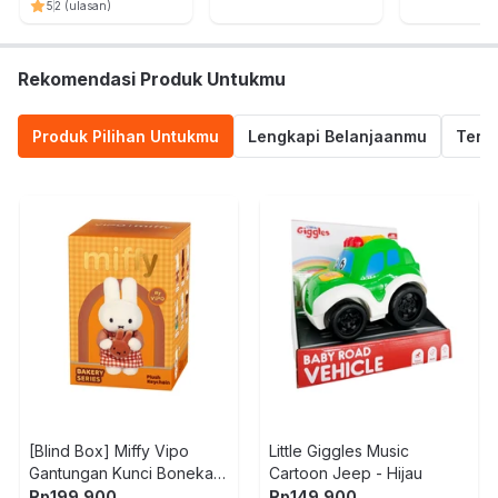
Random
Putih
5
2
(ulasan)
Rekomendasi Produk Untukmu
Produk Pilihan Untukmu
Lengkapi Belanjaanmu
Termu
[Blind Box] Miffy Vipo
Little Giggles Music
Gantungan Kunci Boneka
Cartoon Jeep - Hijau
Plush Bakery
Rp
199.900
Rp
149.900