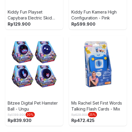
Kiddy Fun Playset
Kiddy Fun Kamera High
Capybara Electric Skid
Configuration - Pink
Track - Mix
Rp
129.900
Rp
599.900
W
Bitzee Digital Pet Hamster
Ms Rachel Set First Words
Ball - Ungu
Talking Flash Cards - Mix
Rp
1.199.900
30
%
Rp
629.900
25
%
Rp
839.930
Rp
472.425