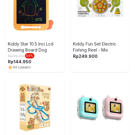
Kiddy Star 10.5 Inci Lcd
Kiddy Fun Set Electric
Drawing Board Dog
Fishing Reel - Mix
Rp
249.900
Rp
289.900
50
%
Rp
144.950
4
4
(ulasan)