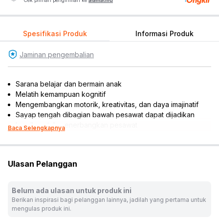
Cek pilihan pengiriman ke
alamatmu
Spesifikasi Produk
Informasi Produk
Jaminan pengembalian
Sarana belajar dan bermain anak
Melatih kemampuan kognitif
Mengembangkan motorik, kreativitas, dan daya imajinatif
Sayap tengah dibagian bawah pesawat dapat dijadikan
handle untuk menerbangkan pesawat
Baca Selengkapnya
Sayap pesawat dapat diatur sesuai keinginan
Pesawat memiliki mode penerbangan dan pendaratan
Terdapat kokpit yang dapat dibuka dan dua tembakan agar
Ulasan Pelanggan
permainan menjadi lebih seru
Termasuk 3 pcs minifigure (Asajj Ventress, General Obi-Wan
Kenobi, dan clone pilot)
Belum ada ulasan untuk produk ini
Dilengkapi aksesoris senjata lightsaber dan blaster
Berikan inspirasi bagi pelanggan lainnya, jadilah yang pertama untuk
Cocok dijadikan koleksi, hiasan miniatur, atau referensi
mengulas produk ini.
hadiah