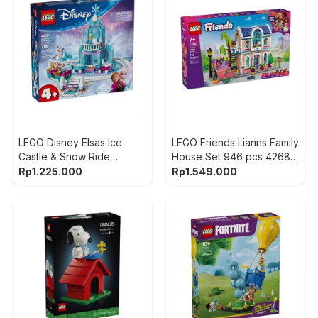
LEGO Disney Elsas Ice
LEGO Friends Lianns Family
Castle & Snow Ride
House Set 946 pcs 42687
Adventure Set 216 pcs
- Mix
Rp
1.225.000
Rp
1.549.000
43281 - Biru