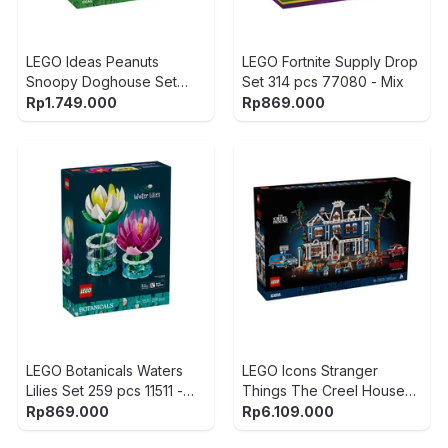
LEGO Ideas Peanuts
LEGO Fortnite Supply Drop
Snoopy Doghouse Set
Set 314 pcs 77080 - Mix
964 pcs 21368 -
Rp
1.749.000
Rp
869.000
Merah/Putih
LEGO Botanicals Waters
LEGO Icons Stranger
Lilies Set 259 pcs 11511 -
Things The Creel House
Mix
Set 2593 pcs 11370 - Mix
Rp
869.000
Rp
6.109.000