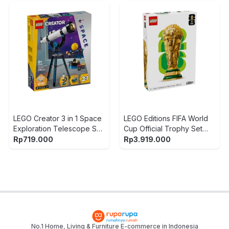
LEGO Creator 3 in 1 Space
LEGO Editions FIFA World
Exploration Telescope Set
Cup Official Trophy Set
278 pcs 3137
2842 pcs 43020 - Gold
Rp
719.000
Rp
3.919.000
No.1 Home, Living & Furniture E-commerce in Indonesia