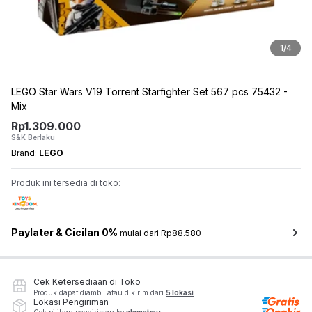
1
/
4
LEGO Star Wars V19 Torrent Starfighter Set 567 pcs 75432 -
Mix
Rp
1.309.000
S&K Berlaku
Brand:
LEGO
Produk ini tersedia di toko:
Paylater & Cicilan 0%
mulai dari Rp88.580
Cek Ketersediaan di Toko
Produk dapat diambil atau dikirim dari
5 lokasi
Lokasi Pengiriman