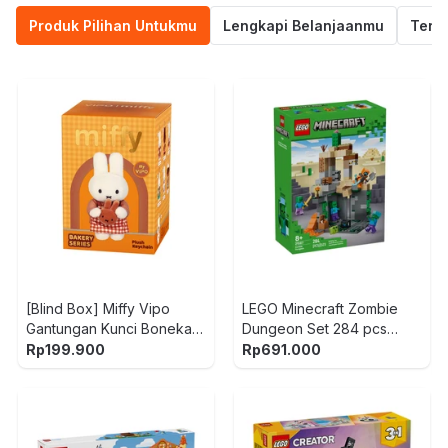
Produk Pilihan Untukmu
Lengkapi Belanjaanmu
Termu
[Blind Box] Miffy Vipo
LEGO Minecraft Zombie
Gantungan Kunci Boneka
Dungeon Set 284 pcs
Plush Bakery
21587 - Mix
Rp
199.900
Rp
691.000