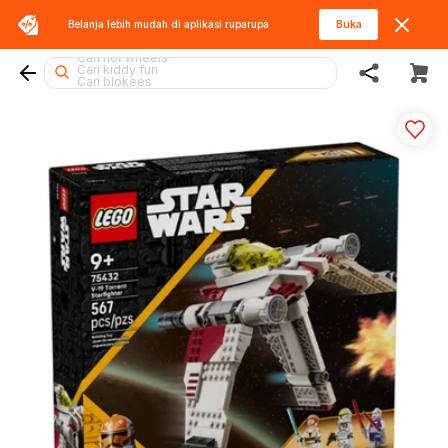
Belanja lebih mudah di aplikasi
ruparupa
Buka
Cari lego superheroes
Cari hot wheels
Cari kiddy fun
Cari blokees
Cari diecast
Cari beyblade
Cari batman
Cari lego
Cari spiderman
Cari lego botanicals
Cari miffy
Cari thomas
Cari hello kitty
Cari pokemon
Cari rolife sanrio
Cari squishy
Cari sylvanian
Cari fuggler
Cari blaster
Cari gel blaster
Cari mobil
Cari marvel legends
Cari tobot
Cari rolife
Cari barbie