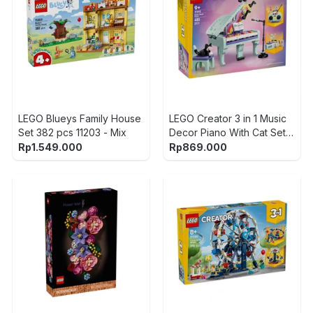
LEGO Blueys Family House
LEGO Creator 3 in 1 Music
Set 382 pcs 11203 - Mix
Decor Piano With Cat Set
485 pcs 31392 - Mix
Rp
1.549.000
Rp
869.000