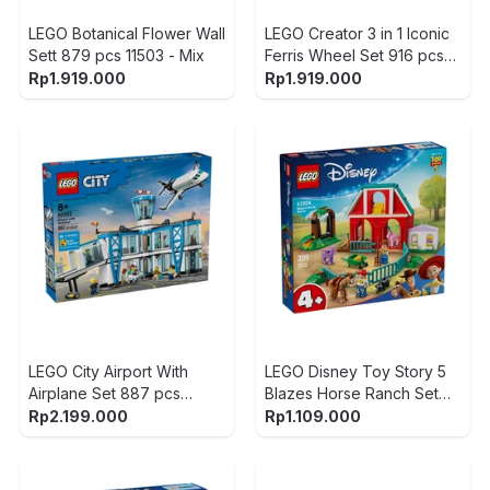
LEGO Botanical Flower Wall
LEGO Creator 3 in 1 Iconic
Sett 879 pcs 11503 - Mix
Ferris Wheel Set 916 pcs
31389 - Mix
Rp
1.919.000
Rp
1.919.000
LEGO City Airport With
LEGO Disney Toy Story 5
Airplane Set 887 pcs
Blazes Horse Ranch Set
60502 - Mix
209 pcs 43304 - Mix
Rp
2.199.000
Rp
1.109.000