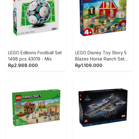
LEGO Editions Football Set
LEGO Disney Toy Story 5
1498 pcs 43019 - Mix
Blazes Horse Ranch Set
209 pcs 43304 - Mix
Rp
2.968.000
Rp
1.109.000