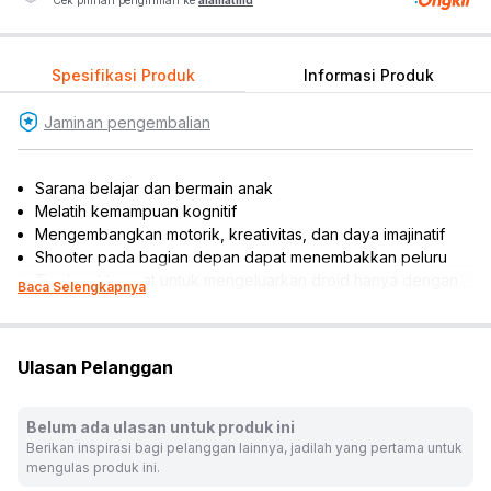
Cek pilihan pengiriman ke
alamatmu
Spesifikasi Produk
Informasi Produk
Jaminan pengembalian
Sarana belajar dan bermain anak
Melatih kemampuan kognitif
Mengembangkan motorik, kreativitas, dan daya imajinatif
Shooter pada bagian depan dapat menembakkan peluru
Terdapat tempat untuk mengeluarkan droid hanya dengan
Baca Selengkapnya
memutar kenob diatas MTT
Panel samping MTT dapat dibuka untuk menunjukkan
interior yang detail
Ulasan Pelanggan
Memiliki roda tersembunyi untuk pergerakan yang halus
Battle droid dapat mengendarai STAP speeder
Termasuk 2 pcs minifigure (Commander Bly dan Aayla
Belum ada ulasan untuk produk ini
Secura) dan 6 pcs battle droid
Berikan inspirasi bagi pelanggan lainnya, jadilah yang pertama untuk
Cocok dijadikan koleksi, hiasan miniatur, atau referensi
mengulas produk ini.
hadiah