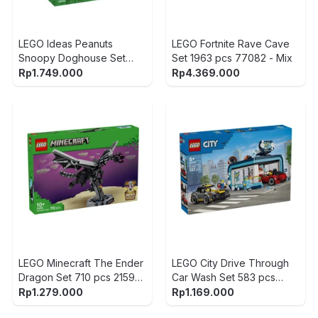
LEGO Ideas Peanuts
LEGO Fortnite Rave Cave
Snoopy Doghouse Set
Set 1963 pcs 77082 - Mix
964 pcs 21368 -
Rp
1.749.000
Rp
4.369.000
Merah/Putih
LEGO Minecraft The Ender
LEGO City Drive Through
Dragon Set 710 pcs 21595
Car Wash Set 583 pcs
- Hitam/Abu-Abu
60497 - Mix
Rp
1.279.000
Rp
1.169.000