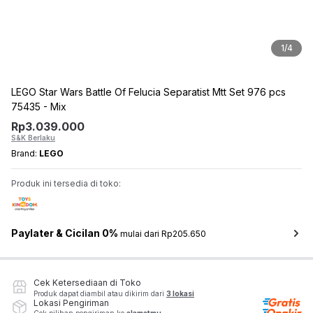
1
/
4
LEGO Star Wars Battle Of Felucia Separatist Mtt Set 976 pcs
75435 - Mix
Rp
3.039.000
S&K Berlaku
Brand:
LEGO
Produk ini tersedia di toko:
Paylater & Cicilan 0%
mulai dari Rp205.650
Cek Ketersediaan di Toko
Produk dapat diambil atau dikirim dari
3 lokasi
Lokasi Pengiriman