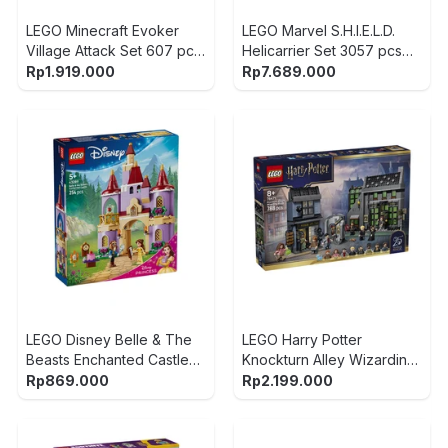
LEGO Minecraft Evoker
LEGO Marvel S.H.I.E.L.D.
Village Attack Set 607 pcs
Helicarrier Set 3057 pcs
21596 - Cokelat
76354 - Abu-Abu
Rp
1.919.000
Rp
7.689.000
LEGO Disney Belle & The
LEGO Harry Potter
Beasts Enchanted Castle
Knockturn Alley Wizarding
Set 254 pcs 43289 - Mix
Set 788 pcs 76471 - Mix
Rp
869.000
Rp
2.199.000