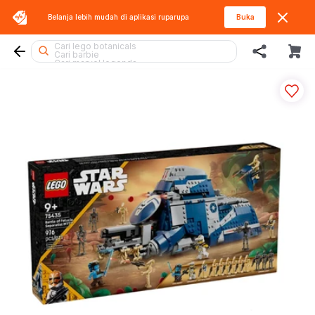
Cari spiderman
Belanja lebih mudah di aplikasi
ruparupa
Buka
Cari kiddy fun
Cari thomas
Cari rolife
Cari lego botanicals
Cari barbie
Cari marvel legends
Cari batman
Cari rolife sanrio
Cari squishy
Cari fuggler
Cari diecast
Cari lego
Cari mobil
Cari blaster
Cari miffy
Cari beyblade
Cari hot wheels
Cari hello kitty
Cari blokees
Cari sylvanian
Cari gel blaster
Cari lego superheroes
Cari tobot
Cari pokemon