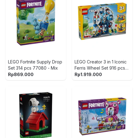
LEGO Fortnite Supply Drop
LEGO Creator 3 in 1 Iconic
Set 314 pcs 77080 - Mix
Ferris Wheel Set 916 pcs
31389 - Mix
Rp
869.000
Rp
1.919.000