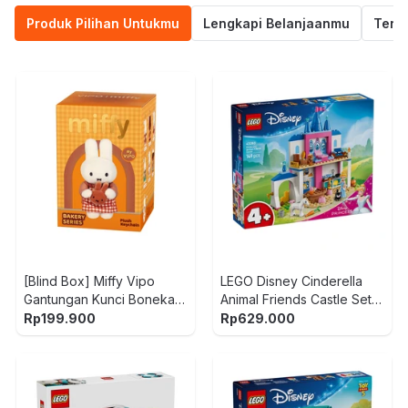
Produk Pilihan Untukmu
Lengkapi Belanjaanmu
Termu
[Blind Box] Miffy Vipo
LEGO Disney Cinderella
Gantungan Kunci Boneka
Animal Friends Castle Set
Plush Bakery
149 pcs 43283 - Mix
Rp
199.900
Rp
629.000