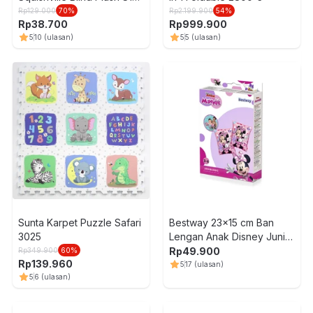
Random
Rp
129.000
70
%
Rp
2.199.900
54
%
Rp
38.700
Rp
999.900
5
10
(ulasan)
5
5
(ulasan)
Sunta Karpet Puzzle Safari
Bestway 23x15 cm Ban
3025
Lengan Anak Disney Junior
Minnie
Rp
49.900
Rp
349.900
60
%
Rp
139.960
5
17
(ulasan)
5
6
(ulasan)