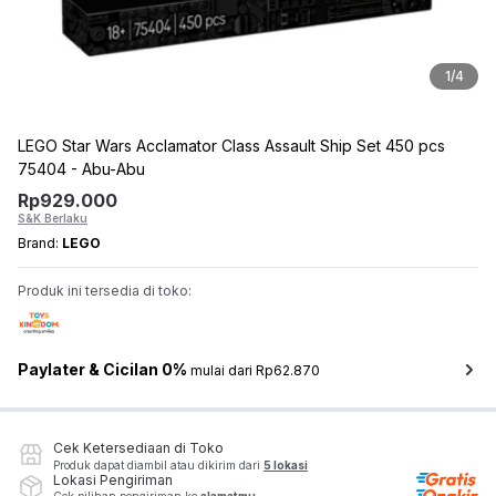
1
/
4
LEGO Star Wars Acclamator Class Assault Ship Set 450 pcs
75404 - Abu-Abu
Rp
929.000
S&K Berlaku
Brand:
LEGO
Produk ini tersedia di toko:
Paylater & Cicilan 0%
mulai dari Rp62.870
Cek Ketersediaan di Toko
Produk dapat diambil atau dikirim dari
5 lokasi
Lokasi Pengiriman