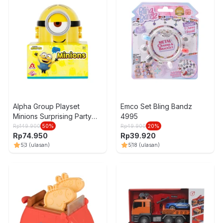
Alpha Group Playset
Emco Set Bling Bandz
Minions Surprising Party
4995
Random
Rp
149.900
50
%
Rp
49.900
20
%
Rp
74.950
Rp
39.920
5
3
(ulasan)
5
18
(ulasan)