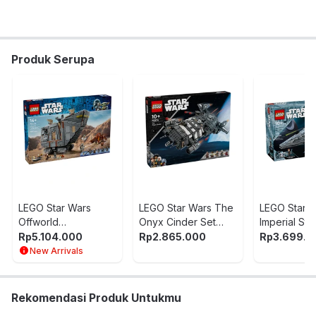
Warna:
Abu-abu
Dimensi Kemasan:
28.2 x 26.2 x 5.9
cm
Berat:
0.64
kg
Produk Serupa
SKU:
10630173
Nama Komoditas:
LEGO SW ACCLAMATOR CLASS ASSAULT
75404
LEGO Star Wars
LEGO Star Wars The
LEGO Star 
Offworld
Onyx Cinder Set
Imperial Sta
Sandcrawler And
1325 Pcs 75374 -
Destroyer 
Rp
5.104.000
Rp
2.865.000
Rp
3.699.0
Mudhorn Set 1683
Abu-Abu
New Arrivals
pcs 75453 - Abu-
Abu
Rekomendasi Produk Untukmu