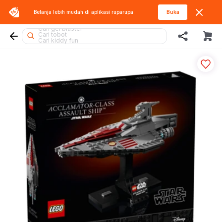
Belanja lebih mudah di aplikasi
ruparupa
Buka
Cari squishy
Cari gel blaster
Cari tobot
Cari kiddy fun
Cari miffy
Cari fuggler
Cari thomas
Cari blaster
Cari hot wheels
Cari lego
Cari marvel legends
Cari pokemon
Cari rolife
Cari hello kitty
Cari lego botanicals
Cari diecast
Cari beyblade
Cari lego superheroes
Cari blokees
Cari mobil
Cari spiderman
Cari batman
Cari sylvanian
Cari rolife sanrio
Cari barbie