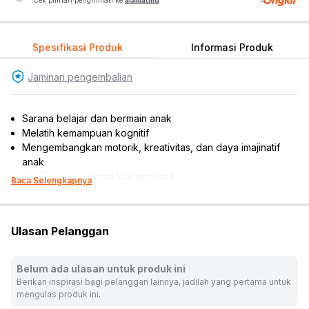
Cek pilihan pengiriman ke
alamatmu
Spesifikasi Produk
Informasi Produk
Jaminan pengembalian
Sarana belajar dan bermain anak
Melatih kemampuan kognitif
Mengembangkan motorik, kreativitas, dan daya imajinatif
anak
Detail autentik kapal luar angkasa
Baca Selengkapnya
Dilengkapi stand dan plakat nama
Cocok dijadikan koleksi, hiasan miniatur, atau referensi
hadiah
Ulasan Pelanggan
Isi set : 450 pcs
Rekomendasi gender pengguna: unisex
Rekomendasi umur pengguna: 14 tahun ke atas
Belum ada ulasan untuk produk ini
Karakter: Star Wars
Berikan inspirasi bagi pelanggan lainnya, jadilah yang pertama untuk
Material: plastik ABS
mengulas produk ini.
Dimensi produk: 28.2 cm x 26 cm x 5.9 cm