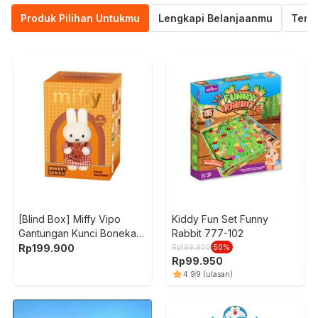
Produk Pilihan Untukmu
Lengkapi Belanjaanmu
Termu
[Blind Box] Miffy Vipo
Kiddy Fun Set Funny
Gantungan Kunci Boneka
Rabbit 777-102
Plush Bakery
Rp
199.900
Rp
199.900
50
%
Rp
99.950
4.9
9
(ulasan)