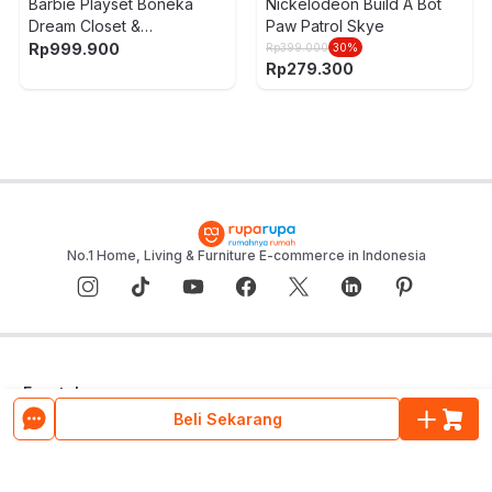
Barbie Playset Boneka
Nickelodeon Build A Bot
Dream Closet &
Paw Patrol Skye
Accessories HXD58
Rp
999.900
Rp
399.000
30
%
Rp
279.300
No.1 Home, Living & Furniture E-commerce in Indonesia
E-catalogue
Beli Sekarang
Layanan Konsumen