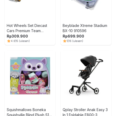
Hot Wheels Set Diecast
Beyblade Xtreme Stadium
Cars Premium Team
BX-10 910596
Transport Random
Rp
309.900
Rp
699.900
4.6
15
(ulasan)
5
16
(ulasan)
Squishmallows Boneka
Qplay Stroller Anak Easy 3
Squishville Blind Plush S10
In 1 Foldable E800-3