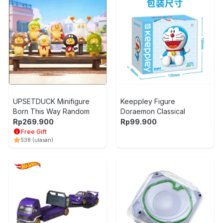
UPSETDUCK Minifigure
Keeppley Figure
Born This Way Random
Doraemon Classical
Rp
269.900
Rp
99.900
Free Gift
5
38
(ulasan)