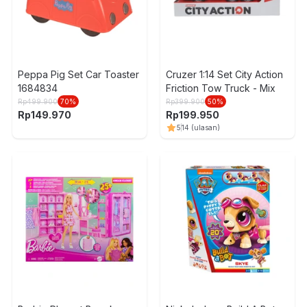
Peppa Pig Set Car Toaster
Cruzer 1:14 Set City Action
1684834
Friction Tow Truck - Mix
Rp
499.900
70
%
Rp
399.900
50
%
Rp
149.970
Rp
199.950
5
14
(ulasan)