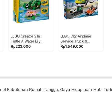
e
LEGO Creator 3 In 1
LEGO City Airplane
Turtle A Water Lily
Service Truck &
Flower Set 124 pcs
Hovecraft Remix Set
Rp
223.000
Rp
1.549.000
31377 - Hijau
990 pcs 60505 - Mix
nel Kebutuhan Rumah Tangga, Gaya Hidup, dan Hobi Ter