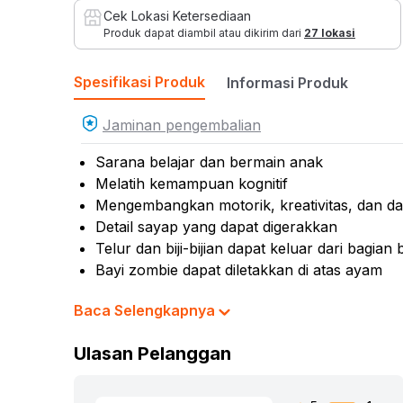
Cek Lokasi Ketersediaan
Produk dapat diambil atau dikirim dari
27 lokasi
Spesifikasi Produk
Informasi Produk
Jaminan pengembalian
Sarana belajar dan bermain anak
Melatih kemampuan kognitif
Mengembangkan motorik, kreativitas, dan day
Detail sayap yang dapat digerakkan
Telur dan biji-bijian dapat keluar dari bagi
Bayi zombie dapat diletakkan di atas ayam
Dilegkapi aksesori obor, jerami, kompor, telur,
Baca Selengkapnya
Termasuk minifigure bayi zombie, ayam, dan
Cocok dijadikan koleksi, hiasan miniatur, ata
Ulasan Pelanggan
Rekomendasi umur pengguna: 7 tahun ke at
Rekomendasi gender pengguna: unisex
No. Sertifikat (SNI, K3L, UTTP): SGS-ID-LS