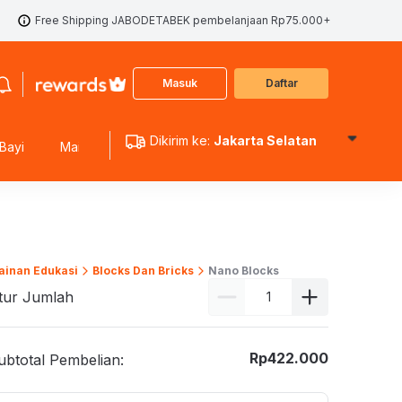
Free Shipping JABODETABEK pembelanjaan Rp75.000+
Masuk
Daftar
Dikirim ke:
Jakarta Selatan
Bayi
Mainan Edukasi
Mainan Koleksi
Mainan Outdoo
ainan Edukasi
Blocks Dan Bricks
Nano Blocks
tur Jumlah
Rp
422.000
ubtotal Pembelian: