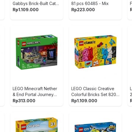
Gabbys Brick-Built Cat
81 pcs 60485 - Mix
Friends Set 324 pcs
Rp
1.109.000
Rp
223.000
11215 - Mix
LEGO Minecraft Nether
LEGO Classic Creative
& End Portal Journey
Colorful Bricks Set 820
Set 192 pcs 21584 - Mix
pcs 11045 - Mix
Rp
313.000
Rp
1.109.000