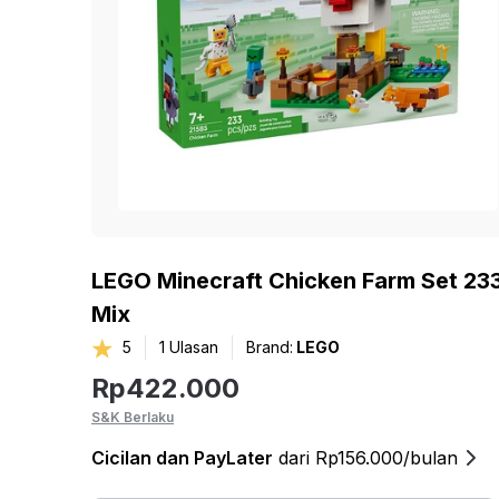
LEGO Minecraft Chicken Farm Set 233
Mix
5
1
Ulasan
Brand:
LEGO
Rp
422.000
S&K Berlaku
Cicilan
dan PayLater
dari Rp156.000/bulan