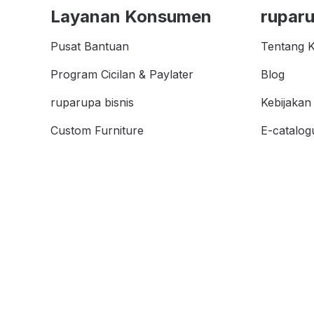
Layanan Konsumen
rupar
Pusat Bantuan
Tentang 
Program Cicilan & Paylater
Blog
ruparupa bisnis
Kebijakan 
Custom Furniture
E-catalog
Kata Kunc
affiliate
Store Loc
Cicilan 0%