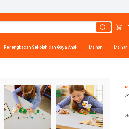
Perlengkapan Sekolah dan Gaya Anak
Mainan
Mainan 
s
M
A
roes
ds
S