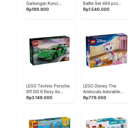
Gantungan Kunci
Battle Set 494 pcs
Boneka Plush Bakery
21590 - Mix
Rp
199.900
Rp
1.540.000
LEGO Technic Porsche
LEGO Disney The
911 Gt3 R Rexy Ao
Aristocats Adorable
Racing Car Set 1313 pcs
Marie Set 369 pcs
Rp
3.149.000
Rp
779.000
42224 - Hijau
43286 - Putih