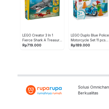
LEGO Creator 3 In 1
LEGO Duplo Blue Polic
Fierce Shark A Treasure
Motorcycle Set 11 pcs
Chest Set 379 pcs 31381
10471 - Biru
Rp
719.000
Rp
189.000
- Abu-Abu
Solusi Omnichan
Berkualitas