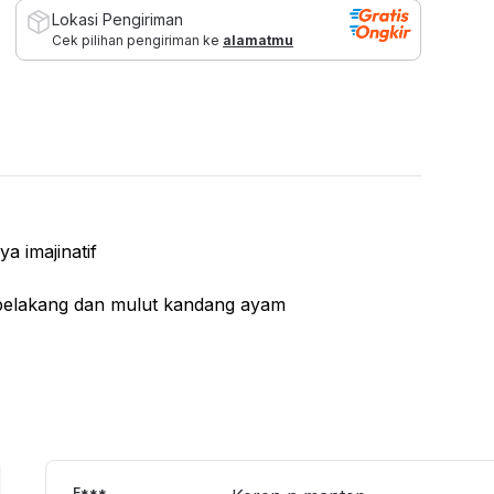
Lokasi Pengiriman
Cek pilihan pengiriman ke
alamatmu
a imajinatif
an belakang dan mulut kandang ayam
 biji-bijian, bulu, dan kapak
 sebagainya
u referensi hadiah
as
Pr/2025/307
E***