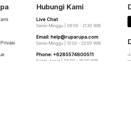
upa
Hubungi Kami
Kami
Live Chat
Senin-Minggu | 09:00 - 21:30 WIB
Email:
help@ruparupa.com
Privasi
Senin-Minggu | 10:00 - 22:00 WIB
J
ue
Phone:
+6285574800511
i
Senin-Jumat | 09:00 - 16:00 WIB
i Populer
r
Kementerian Perdagangan Republik
ation
Indonesia
Direktorat Jenderal Perlindungan
Konsumen dan Tertib Niaga
WhatsApp: 0853 1111 1010
Metode Pembayaran
Jasa Pengiriman