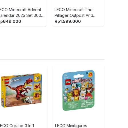
EGO Minecraft Advent
LEGO Minecraft The
alendar 2025 Set 300
Pillager Outpost And
cs 21280 - Mix
Ravager Set 665 pcs
Rp
649.000
Rp
1.599.000
21278 - Mix
Kiddy Fun 
Microphon
Multifuncti
Rp
549.9
EGO Creator 3 In 1
LEGO Minifigures