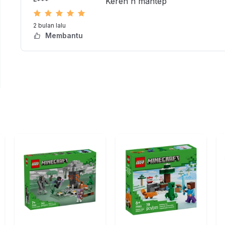
Keren n mantep
5003828-1
2 bulan lalu
Membantu
EN FARM 21585