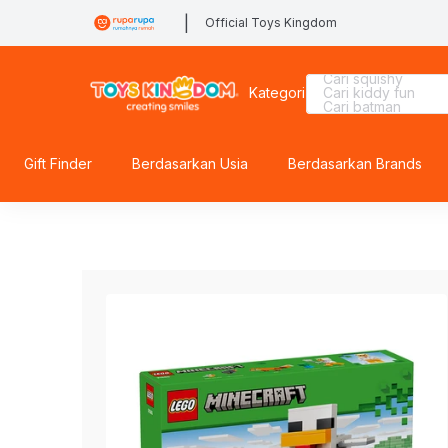
|
Official Toys Kingdom
Cari beyblade
Cari squishy
Kategori
Cari kiddy fun
Cari batman
Cari miffy
Cari blaster
Cari gel blaster
Cari barbie
Gift Finder
Berdasarkan Usia
Berdasarkan Brands
Cari mobil
Cari lego
Cari tobot
Cari fuggler
Cari rolife sanrio
Cari pokemon
Cari diecast
Cari lego botanical
Cari sylvanian
Cari hot wheels
Cari hello kitty
Cari spiderman
Cari lego superhe
Cari rolife
Cari marvel legen
Cari thomas
Cari blokees