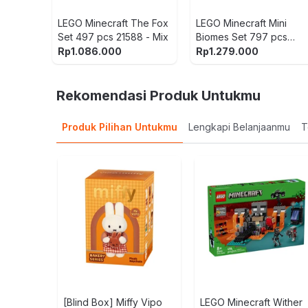
LEGO Minecraft The Fox
LEGO Minecraft Mini
Set 497 pcs 21588 - Mix
Biomes Set 797 pcs
21589 - Mix
Rp
1.086.000
Rp
1.279.000
Rekomendasi Produk Untukmu
Produk Pilihan Untukmu
Lengkapi Belanjaanmu
T
[Blind Box] Miffy Vipo
LEGO Minecraft Wither