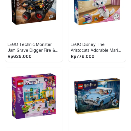
LEGO Technic Monster
LEGO Disney The
Jam Grave Digger Fire &
Aristocats Adorable Marie
Ice Pull Back Set 263 pcs
Set 369 pcs 43286 - Putih
Rp
629.000
Rp
779.000
42219 - Hitam