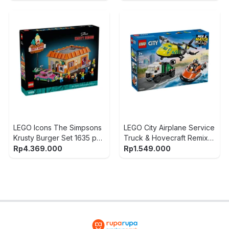
LEGO Icons The Simpsons
LEGO City Airplane Service
Krusty Burger Set 1635 pcs
Truck & Hovecraft Remix
10352 - Mix
Set 990 pcs 60505 - Mix
Rp
4.369.000
Rp
1.549.000