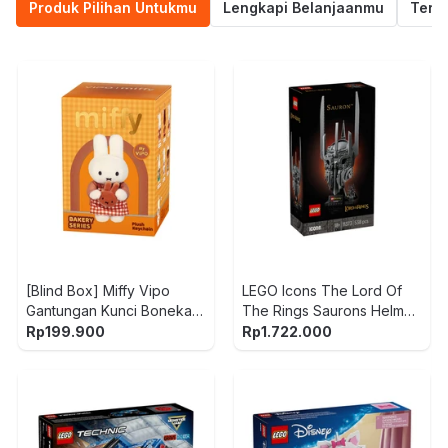
Produk Pilihan Untukmu
Lengkapi Belanjaanmu
Termu
[Blind Box] Miffy Vipo
LEGO Icons The Lord Of
Gantungan Kunci Boneka
The Rings Saurons Helmet
Plush Bakery
Set 538 pcs 11373 - Abu-
Rp
199.900
Rp
1.722.000
Abu