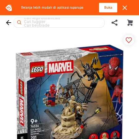
Belanja lebih mudah di aplikasi
ruparupa
Buka
Cari mobil
Cari lego botanicals
Cari fuggler
Cari beyblade
Cari spiderman
Cari marvel legends
Cari barbie
Cari lego
Cari miffy
Cari rolife
Cari thomas
Cari kiddy fun
Cari blaster
Cari gel blaster
Cari blokees
Cari lego superheroes
Cari rolife sanrio
Cari hot wheels
Cari hello kitty
Cari batman
Cari pokemon
Cari squishy
Cari diecast
Cari tobot
Cari sylvanian