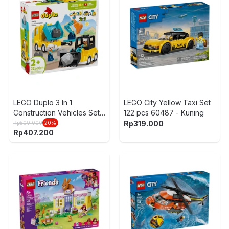
-
LEGO Duplo 3 In 1
LEGO City Yellow Taxi Set
Construction Vehicles Set
122 pcs 60487 - Kuning
22 pcs 10475 - Mix
Rp
319.000
Rp
509.000
20
%
Rp
407.200