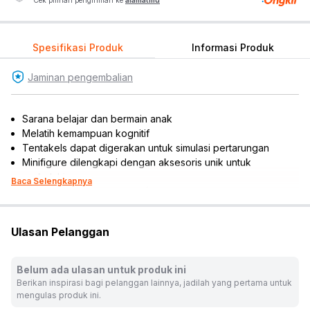
Cek pilihan pengiriman ke
alamatmu
Spesifikasi Produk
Informasi Produk
Jaminan pengembalian
Sarana belajar dan bermain anak
Melatih kemampuan kognitif
Tentakels dapat digerakan untuk simulasi pertarungan
Minifigure dilengkapi dengan aksesoris unik untuk
perkelahian
Baca Selengkapnya
Termasuk 3 pcs minifigure (Spiderman, Sandman, dan
Venom)
Mengembangkan motorik, kreativitas, dan daya imajinatif
Ulasan Pelanggan
Cocok dijadikan koleksi, hiasan miniatur, atau referensi
hadiah
Rekomendasi umur pengguna: 9 tahun ke atas
Belum ada ulasan untuk produk ini
Rekomendasi gender pengguna: unisex
Berikan inspirasi bagi pelanggan lainnya, jadilah yang pertama untuk
Karakter: Spider-Man
mengulas produk ini.
No. Sertifikat (SNI, K3L, UTTP): SGS-ID-LSPr/2025/307