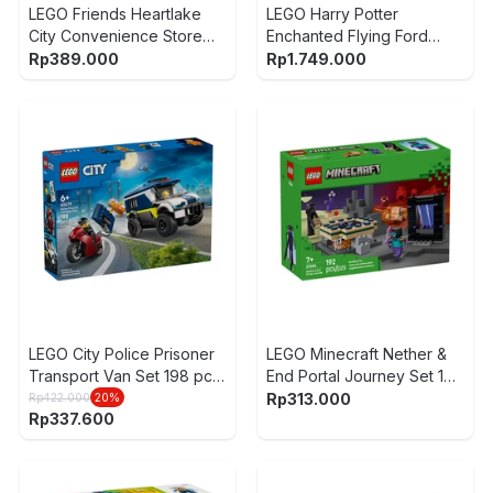
LEGO Friends Heartlake
LEGO Harry Potter
City Convenience Store
Enchanted Flying Ford
Set 176 pcs 42680 - Mix
Anglia Set 868 pcs 76470
Rp
389.000
Rp
1.749.000
- Biru
LEGO City Police Prisoner
LEGO Minecraft Nether &
Transport Van Set 198 pcs
End Portal Journey Set 192
60479 - Mix
pcs 21584 - Mix
Rp
313.000
Rp
422.000
20
%
Rp
337.600