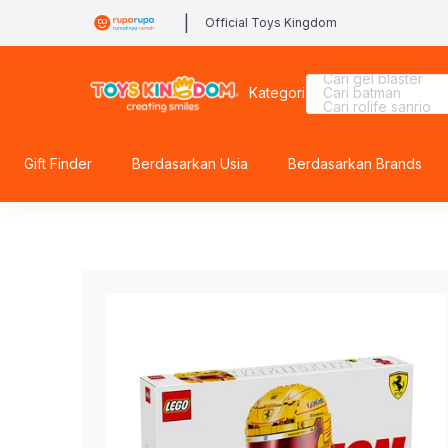
|
Official Toys Kingdom
Cari hello kitty
Cari gel blaster
Kategori
Cari batman
Cari rolife sanrio
Cari marvel legen
Cari lego
Cari kiddy fun
Cari hot wheels
Gift Finder
Berdasarkan Usia
Berdasarkan Brands
Cari spiderman
Cari mobil
Cari beyblade
Cari squishy
Cari lego botanical
Cari pokemon
Cari tobot
Cari miffy
Cari lego superhe
Cari rolife
Cari fuggler
Cari blokees
Cari blaster
Cari barbie
Cari diecast
Cari sylvanian
Cari thomas