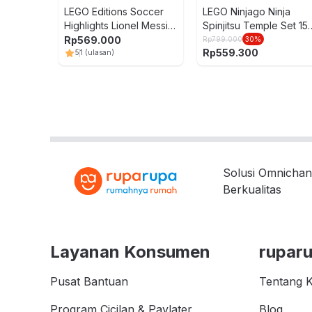
LEGO Editions Soccer
LEGO Ninjago Ninja
Highlights Lionel Messi
Spinjitsu Temple Set 15
Set 500 pcs 43011 - Mix
pcs 71831 - Mix
Rp
569.000
Rp
799.000
30
%
Rp
559.300
5
1
(ulasan)
Solusi Omnichan
Berkualitas
Layanan Konsumen
rupar
Pusat Bantuan
Tentang 
Program Cicilan & Paylater
Blog