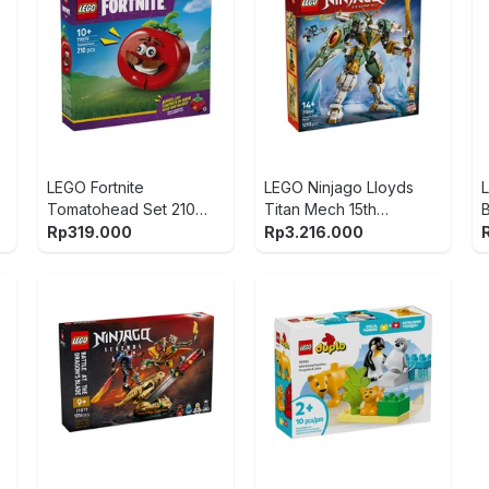
LEGO Fortnite
LEGO Ninjago Lloyds
Tomatohead Set 210
Titan Mech 15th
pcs 77079 - Merah
Anniversary Set 1293
-
Rp
319.000
Rp
3.216.000
pcs 71860 - Mix