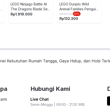
LEGO Ninjago Battle At
LEGO Dunplo Wild
8
The Dragons Blade Set
Animal Families Penguins
1016 pcs 71871 - Mix
& Lions Set 65 pcs
Rp
1.919.000
Rp
189.000
30
%
Rp
132.300
10442 - Mix
nel Kebutuhan Rumah Tangga, Gaya Hidup, dan Hobi Ter
upa
Hubungi Kami
Kami
Live Chat
Senin-Minggu | 09:00 - 21:30 WIB