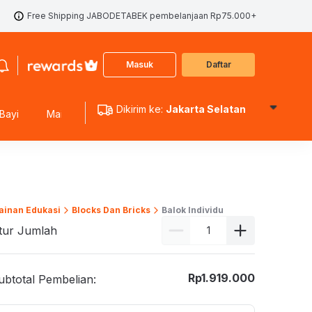
Free Shipping JABODETABEK pembelanjaan Rp75.000+
Masuk
Daftar
Dikirim ke:
Jakarta Selatan
Bayi
Mainan Edukasi
Mainan Koleksi
Mainan Outdoo
ainan Edukasi
Blocks Dan Bricks
Balok Individu
tur Jumlah
Rp
1.919.000
ubtotal Pembelian: