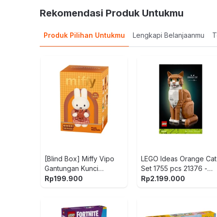
Rekomendasi Produk Untukmu
Produk Pilihan Untukmu
Lengkapi Belanjaanmu
T
[Blind Box] Miffy Vipo
LEGO Ideas Orange Cat
Gantungan Kunci
Set 1755 pcs 21376 -
Boneka Plush Bakery
Oranye/Putih
Rp
199.900
Rp
2.199.000