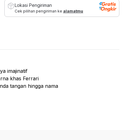
Lokasi Pengiriman
Cek pilihan pengiriman ke
alamatmu
a imajinatif
rna khas Ferrari
nda tangan hingga nama
u referensi hadiah
tas
Pr/2026/103
6002114-1