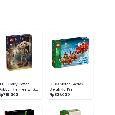
Kiddy Fun 
Mat Md86
Rp
1.799.
LEGO Harry Potter
LEGO Merch Santas
Dobby The Free Elf Set
Sleigh 40499
Make It Re
379 pcs 76469 - Mix
Rp
719.000
Rp
837.000
Treats Bra
Rp
329.9