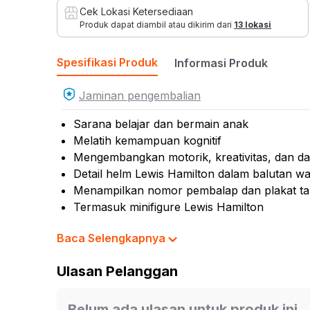
Cek Lokasi Ketersediaan
Produk dapat diambil atau dikirim dari
13 lokasi
Spesifikasi Produk
Informasi Produk
Jaminan pengembalian
Sarana belajar dan bermain anak
Melatih kemampuan kognitif
Mengembangkan motorik, kreativitas, dan day
Detail helm Lewis Hamilton dalam balutan wa
Menampilkan nomor pembalap dan plakat ta
Termasuk minifigure Lewis Hamilton
Cocok dijadikan koleksi, hiasan miniatur, ata
Baca Selengkapnya
Rekomendasi umur pengguna: 14 tahun ke a
Rekomendasi gender pengguna: unisex
Ulasan Pelanggan
No. Sertifikat (SNI, K3L, UTTP): SGS-ID-LS
No. Pendaftaran Barang (NPB): 2-136-116-2
Material: plastik
Belum ada ulasan untuk produk ini