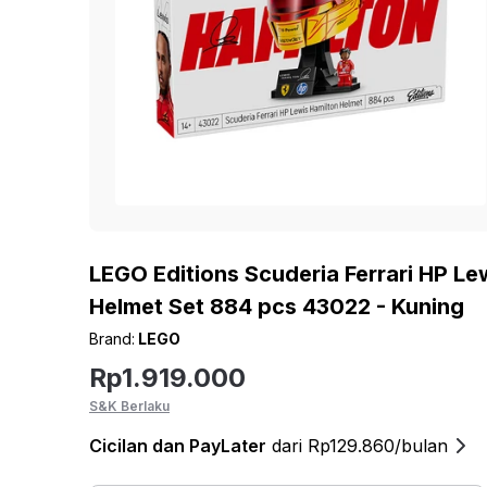
LEGO Editions Scuderia Ferrari HP Le
Helmet Set 884 pcs 43022 - Kuning
Brand:
LEGO
Rp
1.919.000
S&K Berlaku
Cicilan
dan PayLater
dari Rp129.860/bulan