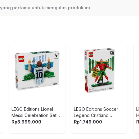
h yang pertama untuk mengulas produk ini.
HAMILTON HLMT 43022
LEGO Editions Lionel
LEGO Editions Soccer
L
Messi Celebration Set
Legend Cristiano
H
1427 pcs 43018 - Mix
Ronaldo Set 854 pcs
p
Rp
3.999.000
Rp
1.749.000
43016 - Mix