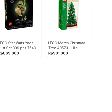
Fisher Pric
Pots & Pas
Rp
559.900
10
Rp
503.91
LEGO Star Wars Yoda
LEGO Merch Christmas
Bust Set 399 pcs 75438
Tree 40573 - Hijau
 Mix
Rp
869.000
Rp
901.000
Top Gear L
Silver
Rp
349.9
5
1
(ulasan)