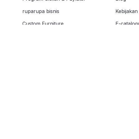
ruparupa bisnis
Kebijakan 
Custom Furniture
E-catalog
Kata Kunc
affiliate
Store Loc
Cicilan 0%