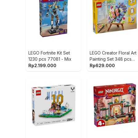
LEGO Fortnite Kit Set
LEGO Creator Floral Art
1230 pcs 77081 - Mix
Painting Set 348 pcs
31390 - Mix
Rp
2.199.000
Rp
629.000