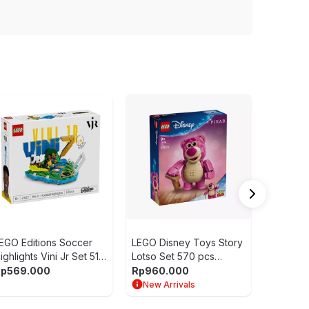
LEGO Ju
Baby Di
Pterano
Rp
594.
77977 - 
New Ar
EGO Editions Soccer
LEGO Disney Toys Story
ighlights Vini Jr Set 510
Lotso Set 570 pcs
cs 43027 - Mix
43306 - Pink
Rp
569.000
Rp
960.000
New Arrivals