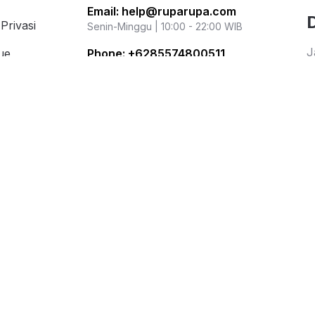
Email:
help@ruparupa.com
Privasi
Senin-Minggu | 10:00 - 22:00 WIB
J
ue
Phone:
+6285574800511
i
Senin-Jumat | 09:00 - 16:00 WIB
i Populer
r
Kementerian Perdagangan Republik
ation
Indonesia
Direktorat Jenderal Perlindungan
Konsumen dan Tertib Niaga
WhatsApp: 0853 1111 1010
Metode Pembayaran
Jasa Pengiriman