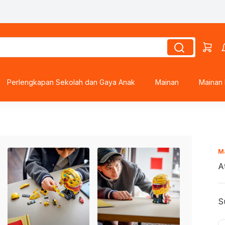
ds
Perlengkapan Sekolah dan Gaya Anak
Mainan
Mainan 
s
roes
M
A
S