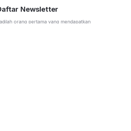
Daftar Newsletter
adilah orang pertama yang mendapatkan
nformasi diskon dan penawaran menarik dari
uparupa
Kirim
Keamanan Belanja