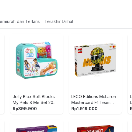
ermurah dan Terlaris
Terakhir Dilihat
Jelly Blox Soft Blocks
LEGO Editions McLaren
My Pets & Me Set 20
Mastercard F1 Team
pcs - Mix
Lando Norris Helmet Set
Rp
399.900
Rp
1.919.000
793 pcs 43023 - Mix