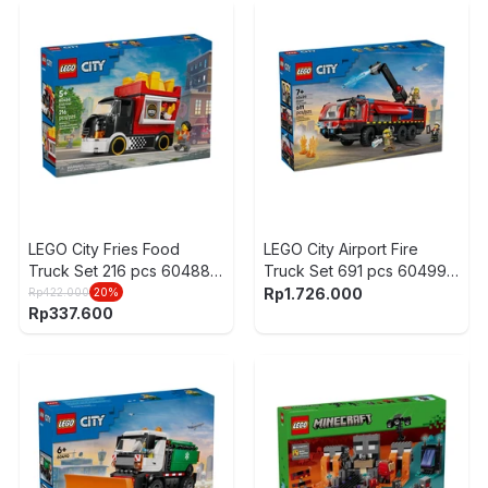
LEGO City Fries Food
LEGO City Airport Fire
Truck Set 216 pcs 60488 -
Truck Set 691 pcs 60499 -
Merah/Hitam
Mix
Rp
1.726.000
Rp
422.000
20
%
Rp
337.600