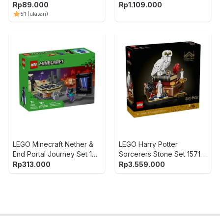
11045 - Mix
Rp
89.000
Rp
1.109.000
5
1
(ulasan)
LEGO Minecraft Nether &
LEGO Harry Potter
End Portal Journey Set 192
Sorcerers Stone Set 1571
pcs 21584 - Mix
pcs 76466 - Mix
Rp
313.000
Rp
3.559.000