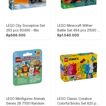
LEGO City Snowplow Set
LEGO Minecraft Wither
263 pcs 60490 - Mix
Battle Set 494 pcs 21590 -
Mix
Rp
566.000
Rp
1.540.000
LEGO Minifigures Animals
LEGO Classic Creative
Series 28 71051 Random
Colorful Bricks Set 820 pcs