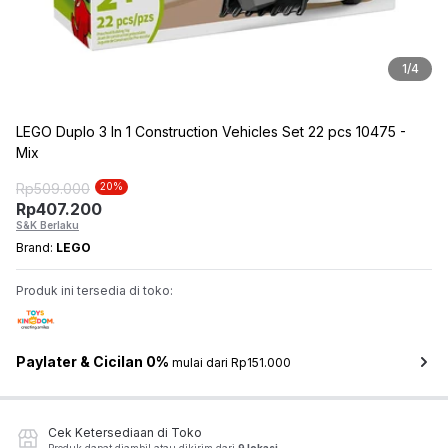
1
/
4
LEGO Duplo 3 In 1 Construction Vehicles Set 22 pcs 10475 -
Mix
Rp
509.000
20
%
Rp
407.200
S&K Berlaku
Brand:
LEGO
Produk ini tersedia di toko:
Paylater & Cicilan 0%
mulai dari Rp151.000
Cek Ketersediaan di Toko