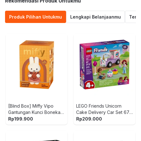
Rekomendasi Produk Untukmu
Produk Pilihan Untukmu
Lengkapi Belanjaanmu
Termu
[Blind Box] Miffy Vipo
LEGO Friends Unicorn
Gantungan Kunci Boneka
Cake Delivery Car Set 67
Plush Bakery
pcs 42675 - Mix
Rp
199.900
Rp
209.000