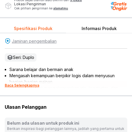
Produk dapat diambil atau dikirim dari
9 lokasi
Lokasi Pengiriman
Cek pilihan pengiriman ke
alamatmu
Spesifikasi Produk
Informasi Produk
Jaminan pengembalian
Seri: Duplo
Sarana belajar dan bermain anak
Mengasah kemampuan berpikir logis dalam menyusun
bagian-bagian mainan
Baca Selengkapnya
Mendorong anak mengekspresikan ide, kreativitas, dan
daya imajinasi
Mengembangkan motorik, rasa ingin tahu, dan eksplorasi
Ulasan Pelanggan
Melatih kesabaran hingga kemampuan memecahkan
masalah
Terdiri dari 2 pcs truk dengan hooks, loader, scissor lift,
Belum ada ulasan untuk produk ini
dump truck/excavator
Berikan inspirasi bagi pelanggan lainnya, jadilah yang pertama untuk
Termasuk 2 pcs minifigures