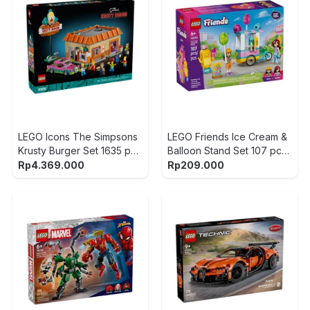
LEGO Icons The Simpsons
LEGO Friends Ice Cream &
Krusty Burger Set 1635 pcs
Balloon Stand Set 107 pcs
10352 - Mix
42692 - Mix
Rp
4.369.000
Rp
209.000