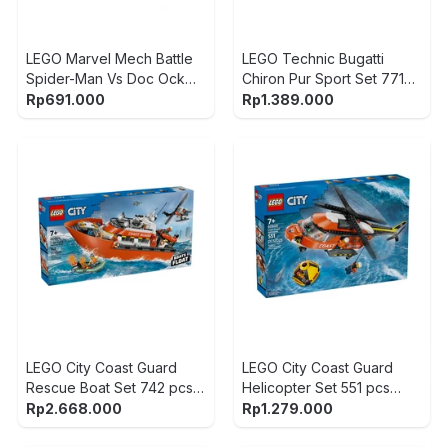
LEGO Marvel Mech Battle
LEGO Technic Bugatti
Spider-Man Vs Doc Ock
Chiron Pur Sport Set 771
Set 315 pcs 76338 - Mix
pcs 42222 - Oranye
Rp
691.000
Rp
1.389.000
LEGO City Coast Guard
LEGO City Coast Guard
Rescue Boat Set 742 pcs
Helicopter Set 551 pcs
60504 - Mix
60503 - Mix
Rp
2.668.000
Rp
1.279.000