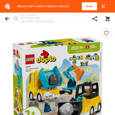
Belanja lebih mudah di aplikasi
ruparupa
Buka
Cari tobot
Cari squishy
Cari beyblade
Cari lego superheroes
Cari pokemon
Cari rolife
Cari barbie
Cari blaster
Cari mobil
Cari diecast
Cari hello kitty
Cari lego botanicals
Cari kiddy fun
Cari fuggler
Cari rolife sanrio
Cari miffy
Cari blokees
Cari sylvanian
Cari batman
Cari hot wheels
Cari marvel legends
Cari spiderman
Cari gel blaster
Cari thomas
Cari lego