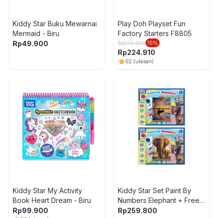
Kiddy Star Buku Mewarnai
Play Doh Playset Fun
Mermaid - Biru
Factory Starters F8805
Rp
49.900
Rp
249.900
10
%
Rp
224.910
5
2
(ulasan)
Kiddy Star My Activity
Kiddy Star Set Paint By
Book Heart Dream - Biru
Numbers Elephant + Free
Set Paint By Numbers
Rp
99.900
Rp
259.800