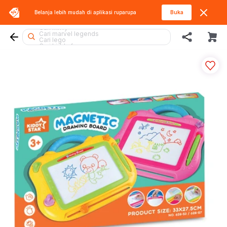
Cari squishy
Belanja lebih mudah di aplikasi
ruparupa
Buka
Cari diecast
Cari gel blaster
Cari miffy
Cari marvel legends
Cari lego
Cari kiddy fun
Cari lego botanicals
Cari blaster
Cari blokees
Cari barbie
Cari hello kitty
Cari lego superheroes
Cari batman
Cari rolife sanrio
Cari tobot
Cari pokemon
Cari spiderman
Cari rolife
Cari beyblade
Cari hot wheels
Cari fuggler
Cari sylvanian
Cari mobil
Cari thomas