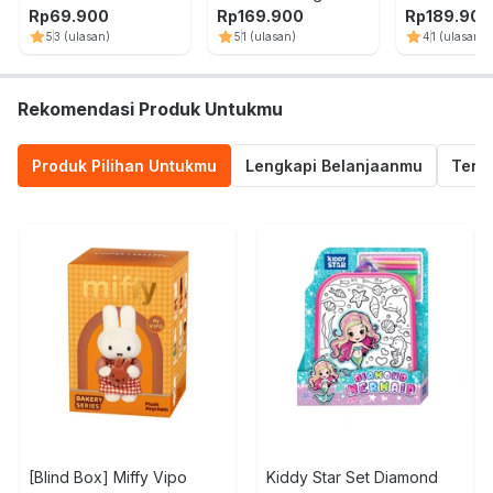
Random
Music Random
Random
Rp
69.900
Rp
169.900
Rp
189.900
5
3
(ulasan)
5
1
(ulasan)
4
1
(ulasan)
Rekomendasi Produk Untukmu
Produk Pilihan Untukmu
Lengkapi Belanjaanmu
Termu
[Blind Box] Miffy Vipo
Kiddy Star Set Diamond