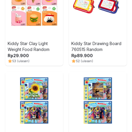
Kiddy Star Clay Light
Kiddy Star Drawing Board
Weight Food Random
760515 Random
Rp
29.900
Rp
89.900
5
3
(ulasan)
5
2
(ulasan)