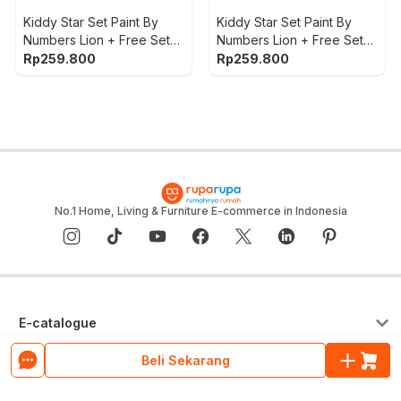
Kiddy Star Set Paint By
Kiddy Star Set Paint By
Numbers Lion + Free Set
Numbers Lion + Free Set
Paint By Numbers
Paint By Numbers
Rp
259.800
Rp
259.800
Sunflowers - Mix
Fisherman - Mix
No.1 Home, Living & Furniture E-commerce in Indonesia
E-catalogue
Beli Sekarang
Layanan Konsumen