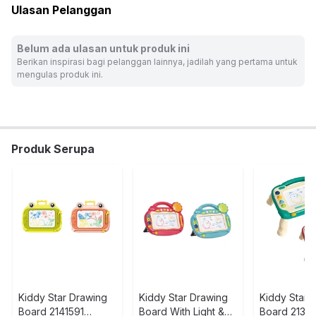
Ulasan Pelanggan
Isi set: 1 set magnetic board
Warna:
Kuning
Belum ada ulasan untuk produk ini
Dimensi Kemasan:
43.5 x 4.5 x 28.0
cm
Berikan inspirasi bagi pelanggan lainnya, jadilah yang pertama untuk
Berat:
0.61
kg
mengulas produk ini.
SKU:
10445229
Nama Komoditas:
KIDD-MAGNETIC DRAWING BOARD
YELLOW S CP
Produk Serupa
Kiddy Star Drawing
Kiddy Star Drawing
Kiddy Star 
Board 2141591
Board With Light &
Board 2139