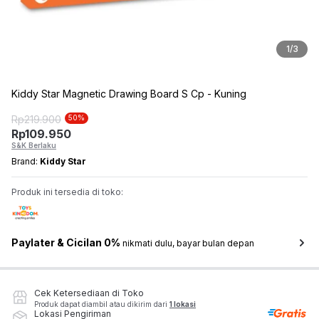
1
/
3
Kiddy Star Magnetic Drawing Board S Cp - Kuning
Rp
219.900
50
%
Rp
109.950
S&K Berlaku
Brand:
Kiddy Star
Produk ini tersedia di toko:
Paylater & Cicilan 0%
nikmati dulu, bayar bulan depan
Cek Ketersediaan di Toko
Produk dapat diambil atau dikirim dari
1 lokasi
Lokasi Pengiriman