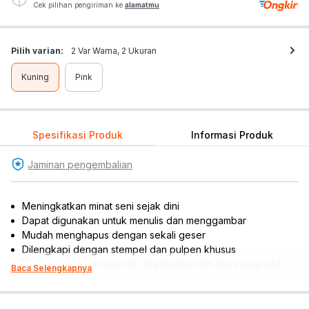
Cek pilihan pengiriman ke
alamatmu
Pilih varian:
2 Var Warna, 2 Ukuran
Kuning
Pink
Spesifikasi Produk
Informasi Produk
Jaminan pengembalian
Meningkatkan minat seni sejak dini
Dapat digunakan untuk menulis dan menggambar
Mudah menghapus dengan sekali geser
Dilengkapi dengan stempel dan pulpen khusus
Mengembangkan motorik, kreativitas, dan daya imajinatif
Baca Selengkapnya
Cocok dijadikan sebagai referensi hadiah
Rekomendasi umur pengguna: 3 tahun ke atas
Rekomendasi gender pengguna: unisex