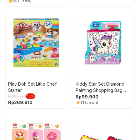
Fisherman - Mix
5
5
(ulasan)
Play Doh Set Little Chef
Kiddy Star Set Diamond
Starter
Painting Shopping Bag
Unicorn
Rp
99.900
Rp
299.900
10
%
Rp
269.910
5
1
(ulasan)