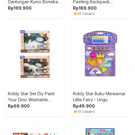
Gantungan Kunci Boneka
Painting Backpack
Plush Bakery
Mermaid - Mix
Rp
199.900
Rp
169.900
5
1
(ulasan)
Kiddy Star Set Diy Paint
Kiddy Star Buku Mewarnai
Your Dino Washable
Little Fairy - Ungu
FK047651 Random
Rp
69.900
Rp
49.900
5
1
(ulasan)