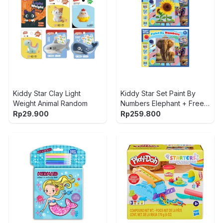
Kiddy Star Clay Light
Kiddy Star Set Paint By
Weight Animal Random
Numbers Elephant + Free
Set Paint By Numbers
Rp
29.900
Rp
259.800
Sunflowers - Mix