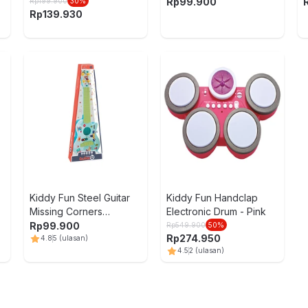
Random
Rp
99.900
Rp
199.900
30
%
Rp
139.930
Kiddy Fun Steel Guitar
Kiddy Fun Handclap
Missing Corners
Electronic Drum - Pink
Random
Rp
99.900
Rp
549.900
50
%
Rp
274.950
4.8
5
(ulasan)
4.5
2
(ulasan)