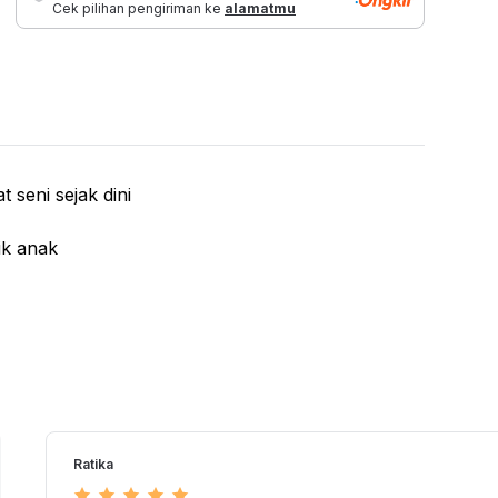
Cek pilihan pengiriman ke
alamatmu
seni sejak dini
rik anak
as
/03-II/2025 | 2-135-116-25000415-1, 2-135-116-
Ratika