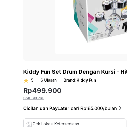
Kiddy Fun Set Drum Dengan Kursi - H
5
6
Ulasan
Brand:
Kiddy Fun
Rp
499.900
S&K Berlaku
Cicilan
dan PayLater
dari Rp185.000/bulan
Cek Lokasi Ketersediaan