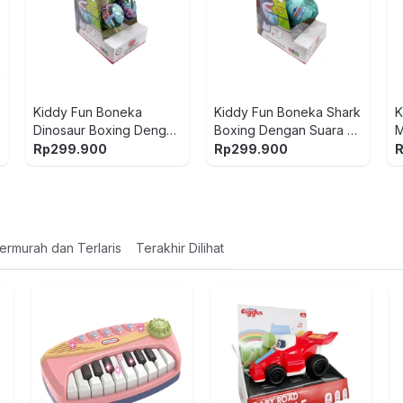
Kiddy Fun Boneka
Kiddy Fun Boneka Shark
K
Dinosaur Boxing Dengan
Boxing Dengan Suara -
M
Suara - Hijau
Abu-Abu
S
Rp
299.900
Rp
299.900
ermurah dan Terlaris
Terakhir Dilihat