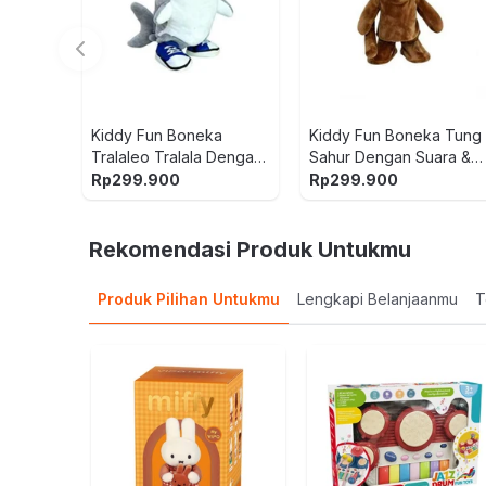
Kiddy Fun Boneka
Kiddy Fun Boneka Tung
Tralaleo Tralala Dengan
Sahur Dengan Suara &
Suara & Gerak - Mix
Gerak - Cokelat
Rp
299.900
Rp
299.900
Rekomendasi Produk Untukmu
Produk Pilihan Untukmu
Lengkapi Belanjaanmu
T