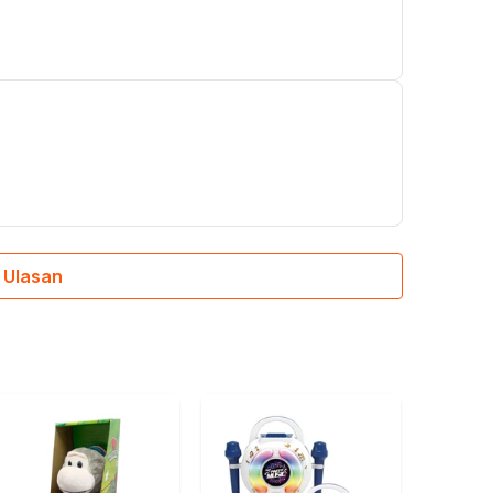
 Ulasan
Kiddy F