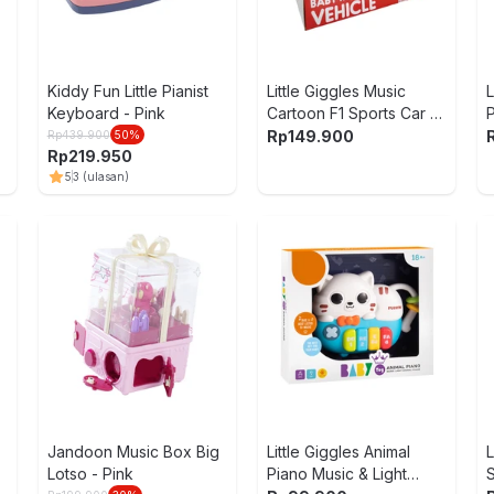
Kiddy Fun Little Pianist
Little Giggles Music
L
Keyboard - Pink
Cartoon F1 Sports Car -
Merah
Rp
149.900
Rp
439.900
50
%
Rp
219.950
5
3
(ulasan)
Jandoon Music Box Big
Little Giggles Animal
L
Lotso - Pink
Piano Music & Light