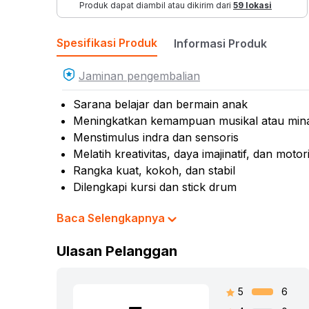
Produk dapat diambil atau dikirim dari
59 lokasi
Spesifikasi Produk
Informasi Produk
Jaminan pengembalian
Sarana belajar dan bermain anak
Meningkatkan kemampuan musikal atau minat 
Menstimulus indra dan sensoris
Melatih kreativitas, daya imajinatif, dan moto
Rangka kuat, kokoh, dan stabil
Dilengkapi kursi dan stick drum
Cocok dijadikan koleksi atau referensi hadiah
Baca Selengkapnya
Rekomendasi umur pengguna: 3 tahun ke at
Rekomendasi gender pengguna: unisex
Ulasan Pelanggan
No. Sertifikat (SNI, K3L, UTTP): 109/LSP/QI
25000414-1
Material: metal & plastik
5
6
Isi set: 1 set drum