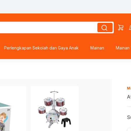
s
roes
Perlengkapan Sekolah dan Gaya Anak
Mainan
Mainan 
M
ds
A
S