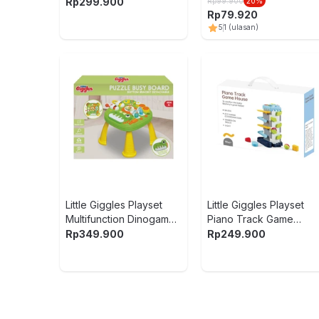
Rp
299.900
Rp
99.900
20
%
Rp
79.920
5
1
(ulasan)
Little Giggles Playset
Little Giggles Playset
Multifunction Dinogame
Piano Track Game
Table - Hijau
House - Mix
Rp
349.900
Rp
249.900