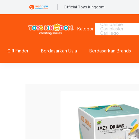
|
Official Toys Kingdom
Cari lego botanical
Cari barbie
Kategori
Cari blaster
Cari lego
Cari batman
Cari miffy
Cari lego superhe
Cari rolife sanrio
Gift Finder
Berdasarkan Usia
Berdasarkan Brands
Cari diecast
Cari pokemon
Cari mobil
Cari rolife
Cari blokees
Cari squishy
Cari hot wheels
Cari fuggler
Cari sylvanian
Cari thomas
Cari marvel legen
Cari beyblade
Cari kiddy fun
Cari hello kitty
Cari spiderman
Cari gel blaster
Cari tobot