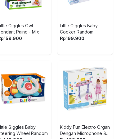
ittle Giggles Owl
Little Giggles Baby
Pendant Paino - Mix
Cooker Random
Rp
159.900
Rp
199.900
LEGO Tech
Farious D
R/T Set 15
Rp
3.299.
Hitam
LEGO Tech
Tumbler Se
42239 - Hi
Rp
4.918.
New Arri
ittle Giggles Baby
Kiddy Fun Electro Organ
Steering Wheel Random
Dengan Microphone &