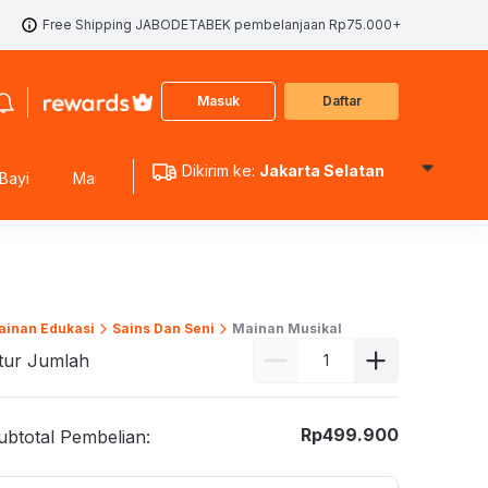
Free Shipping JABODETABEK pembelanjaan Rp75.000+
Masuk
Daftar
Dikirim ke:
Jakarta Selatan
Bayi
Mainan Edukasi
Mainan Koleksi
Mainan Outdoo
ainan Edukasi
Sains Dan Seni
Mainan Musikal
tur Jumlah
Rp
499.900
ubtotal Pembelian: