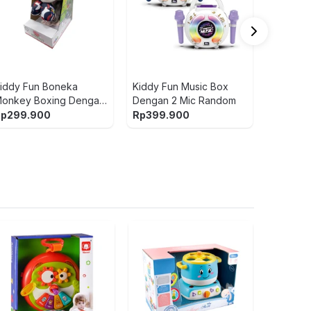
Dengan 
Mix
Rp
149.
5
3
(ula
iddy Fun Boneka
Kiddy Fun Music Box
onkey Boxing Dengan
Dengan 2 Mic Random
uara - Mix
Rp
299.900
Rp
399.900
LEGO Ninja
Land Bount
pcs 71869
Rp
2.979.