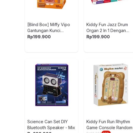
[Blind Box] Miffy Vipo
Kiddy Fun Jazz Drum
Gantungan Kunci
Organ 2 In 1 Dengan
Boneka Plush Bakery
Microphone Random
Rp
199.900
Rp
199.900
Science Can Set DIY
Kiddy Fun Run Rhythm
Bluetooth Speaker - Mix
Game Console Random