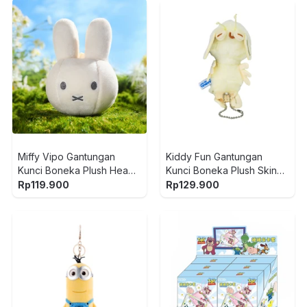
Miffy Vipo Gantungan
Kiddy Fun Gantungan
Kunci Boneka Plush Head -
Kunci Boneka Plush Skin
Putih
Shrimp - Putih
Rp
119.900
Rp
129.900