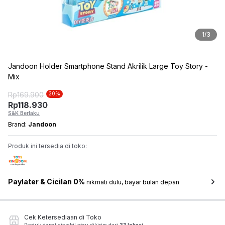
1
/
3
Jandoon Holder Smartphone Stand Akrilik Large Toy Story -
Mix
Rp
169.900
30
%
Rp
118.930
S&K Berlaku
Brand:
Jandoon
Produk ini tersedia di toko:
Paylater & Cicilan 0%
nikmati dulu, bayar bulan depan
Cek Ketersediaan di Toko