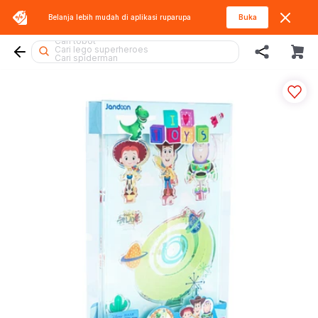
Belanja lebih mudah di aplikasi
ruparupa
Buka
Cari diecast
Cari tobot
Cari lego superheroes
Cari spiderman
Cari blokees
Cari rolife
Cari kiddy fun
Cari barbie
Cari lego botanicals
Cari sylvanian
Cari batman
Cari beyblade
Cari miffy
Cari squishy
Cari pokemon
Cari lego
Cari mobil
Cari marvel legends
Cari blaster
Cari hello kitty
Cari gel blaster
Cari rolife sanrio
Cari thomas
Cari hot wheels
Cari fuggler