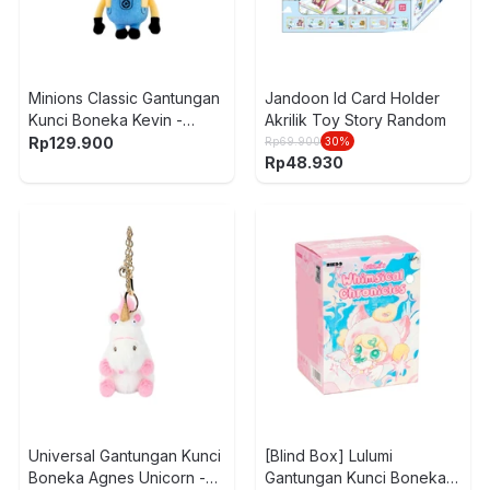
Minions Classic Gantungan
Jandoon Id Card Holder
Kunci Boneka Kevin -
Akrilik Toy Story Random
Kuning
Rp
129.900
Rp
69.900
30
%
Rp
48.930
Universal Gantungan Kunci
[Blind Box] Lulumi
Boneka Agnes Unicorn -
Gantungan Kunci Boneka