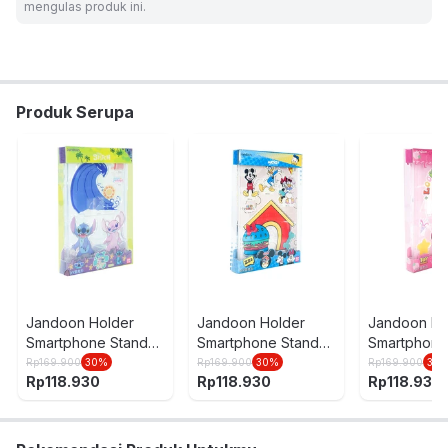
mengulas produk ini.
TOYSTORY LRGE
Produk Serupa
Jandoon Holder
Jandoon Holder
Jandoon Ho
Smartphone Stand
Smartphone Stand
Smartphone
Akrilik Large Stitch -
Large Akrilik Mickey
Akrilik Larg
Rp
169.900
30
%
Rp
169.900
30
%
Rp
169.900
30
Rp
118.930
Rp
118.930
Rp
118.930
Mix
- Mix
Pink