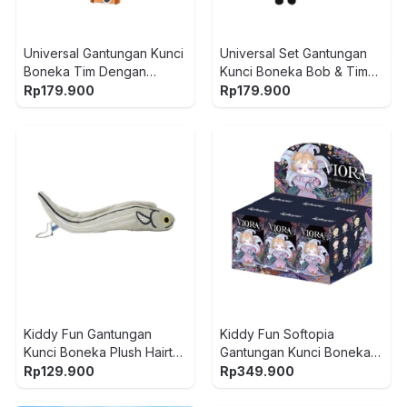
Universal Gantungan Kunci
Universal Set Gantungan
Boneka Tim Dengan
Kunci Boneka Bob & Tim
Kamera - Cokelat
Gentleman -
Rp
179.900
Rp
179.900
Kuning/Cokelat
Kiddy Fun Gantungan
Kiddy Fun Softopia
Kunci Boneka Plush Hairtail
Gantungan Kunci Boneka
- Abu-Abu
Viora Floraison Libre
Rp
129.900
Rp
349.900
Random