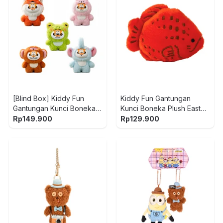
[Blind Box] Kiddy Fun
Kiddy Fun Gantungan
Gantungan Kunci Boneka
Kunci Boneka Plush East
Plush Fat Tiger Being Cute
Star Spot - Oranye
Rp
149.900
Rp
129.900