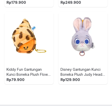
Putih/Pink
Plush Whimsical Chronicle
Rp
179.900
Rp
249.900
Kiddy Fun Gantungan
Disney Gantungan Kunci
Kunci Boneka Plush Flower
Boneka Plush Judy Head -
Snail - Cokelat
Abu-Abu
Rp
79.900
Rp
129.900