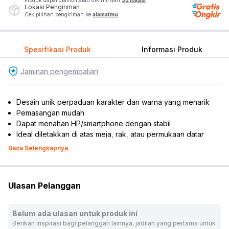
Produk dapat diambil atau dikirim dari
33 lokasi
Lokasi Pengiriman
Cek pilihan pengiriman ke
alamatmu
Spesifikasi Produk
Informasi Produk
Jaminan pengembalian
Desain unik perpaduan karakter dan warna yang menarik
Pemasangan mudah
Dapat menahan HP/smartphone dengan stabil
Ideal diletakkan di atas meja, rak, atau permukaan datar
lainnya
Baca Selengkapnya
Rekomendasi umur: 8 tahun ke atas
Dimensi produk: 15.3 cm x 2.2 cm x 23 cm
Warna:
Mix
Ulasan Pelanggan
Dimensi Kemasan:
16.0 x 2.5 x 25.0
cm
Berat:
0.39
kg
Belum ada ulasan untuk produk ini
SKU:
10627046
Berikan inspirasi bagi pelanggan lainnya, jadilah yang pertama untuk
Nama Komoditas:
JD-ACRYLIC CELLPHONE STAND