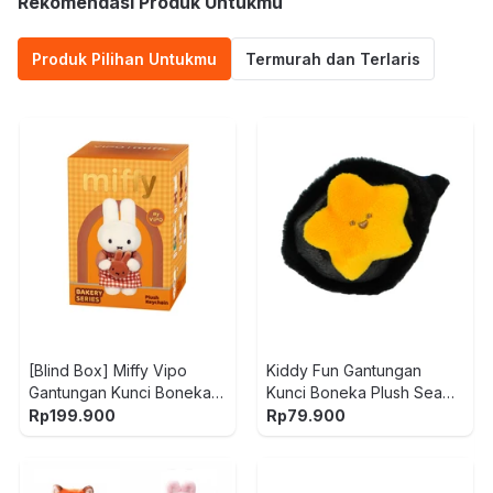
Rekomendasi Produk Untukmu
Produk Pilihan Untukmu
Termurah dan Terlaris
[Blind Box] Miffy Vipo
Kiddy Fun Gantungan
Gantungan Kunci Boneka
Kunci Boneka Plush Sea
Plush Bakery
Urchin - Hitam/Kuning
Rp
199.900
Rp
79.900