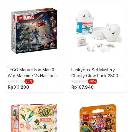
LEGO Marvel Iron Man &
Lankybox Set Mystery
War Machine Vs Hammer
Ghosty Glow Pack 2800
Drones Set 204 pcs 76320
Random
Rp
389.000
20
%
Rp
279.900
40
%
Rp
311.200
Rp
167.940
- Mix