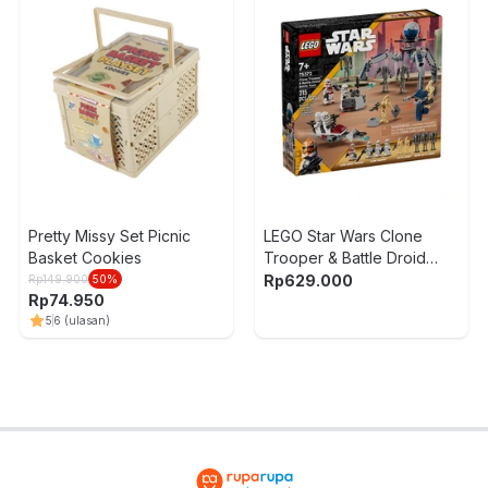
Pretty Missy Set Picnic
LEGO Star Wars Clone
Basket Cookies
Trooper & Battle Droid
Battle 75372
Rp
629.000
Rp
149.900
50
%
Rp
74.950
5
6
(ulasan)