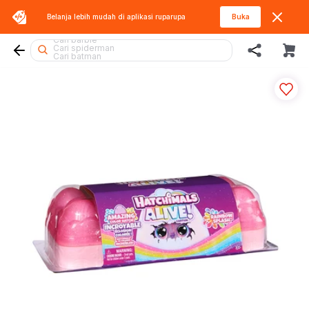
Belanja lebih mudah di aplikasi
ruparupa
Buka
Cari tobot
Cari barbie
Cari spiderman
Cari batman
Cari beyblade
Cari sylvanian
Cari miffy
Cari marvel legends
Cari hot wheels
Cari diecast
Cari rolife
Cari thomas
Cari mobil
Cari gel blaster
Cari blaster
Cari lego superheroes
Cari pokemon
Cari hello kitty
Cari squishy
Cari lego botanicals
Cari kiddy fun
Cari fuggler
Cari rolife sanrio
Cari lego
Cari blokees