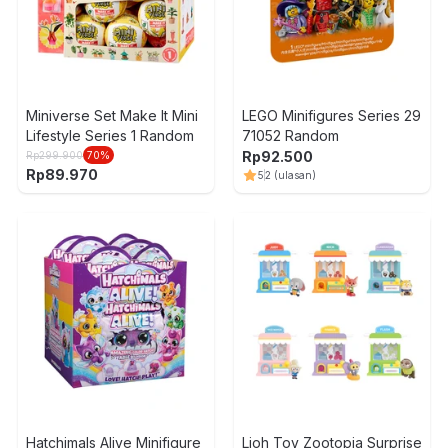
Miniverse Set Make It Mini
LEGO Minifigures Series 29
Lifestyle Series 1 Random
71052 Random
Rp
92.500
Rp
299.900
70
%
Rp
89.970
5
2
(ulasan)
Hatchimals Alive Minifigure
Lioh Toy Zootopia Surprise