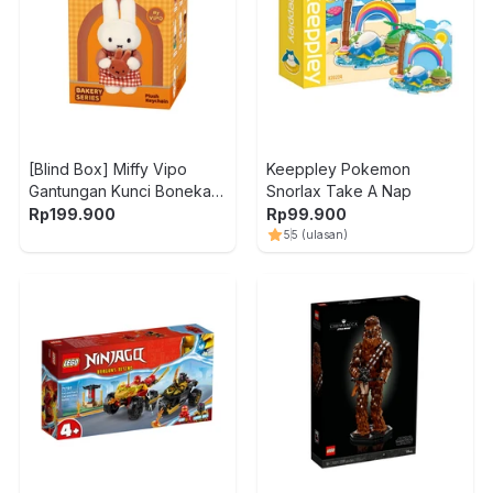
[Blind Box] Miffy Vipo
Keeppley Pokemon
Gantungan Kunci Boneka
Snorlax Take A Nap
Plush Bakery
Rp
199.900
Rp
99.900
5
5
(ulasan)