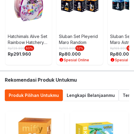
Nama Komoditas:
HATC-ALIVE RAINBOW SPLASH CARTON
6069777
Hatchimals Alive Set
Sluban Set Pleyerid
Sluban Set 
Rainbow Hatchery
Maro Random
Maro Astron
Random
Random
Rp
729.900
60
%
Rp
169.900
52
%
Rp
169.900
52
Rp
291.960
Rp
80.000
Rp
80.000
Spesial Online
Spesial On
Rekomendasi Produk Untukmu
Produk Pilihan Untukmu
Lengkapi Belanjaanmu
Termu