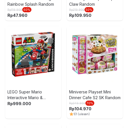
Rainbow Splash Random
Claw Random
Rp
119.900
60
%
Rp
219.900
50
%
Rp
47.960
Rp
109.950
LEGO Super Mario
Miniverse Playset Mini
Interactive Mario &
Dinner Cafe S2 SK Random
Standard Kart Set 278 pcs
Rp
999.000
Rp
349.900
70
%
Rp
104.970
72043 - Mix
5
1
(ulasan)