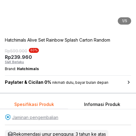
1
/
5
Hatchimals Alive Set Rainbow Splash Carton Random
Rp
599.900
60
%
Rp
239.960
S&K Berlaku
Brand:
Hatchimals
Paylater & Cicilan 0%
nikmati dulu, bayar bulan depan
Spesifikasi Produk
Informasi Produk
Jaminan pengembalian
Rekomendasi umur pengguna: 3 tahun ke atas