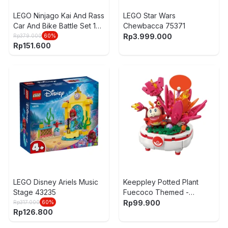
LEGO Ninjago Kai And Rass
LEGO Star Wars
Car And Bike Battle Set 103
Chewbacca 75371
pcs 71789 - Mix
Rp
3.999.000
Rp
379.000
60
%
Rp
151.600
LEGO Disney Ariels Music
Keeppley Potted Plant
Stage 43235
Fuecoco Themed -
Pink/Merah
Rp
99.900
Rp
317.000
60
%
Rp
126.800