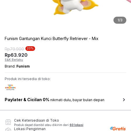
1
/
3
Funism Gantungan Kunci Butterfly Retriever - Mix
Rp
79.900
20
%
Rp
63.920
S&K Berlaku
Brand:
Funism
Produk ini tersedia di toko:
Paylater & Cicilan 0%
nikmati dulu, bayar bulan depan
Cek Ketersediaan di Toko
Produk dapat diambil atau dikirim dari
60 lokasi
Lokasi Pengiriman