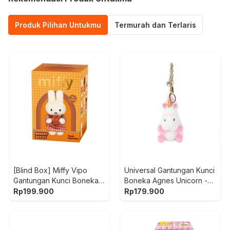
Produk Pilihan Untukmu
Termurah dan Terlaris
[Blind Box] Miffy Vipo
Universal Gantungan Kunci
Gantungan Kunci Boneka
Boneka Agnes Unicorn -
Plush Bakery
Putih/Pink
Rp
199.900
Rp
179.900