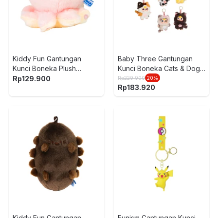
Kiddy Fun Gantungan
Baby Three Gantungan
Kunci Boneka Plush
Kunci Boneka Cats & Dogs
Octopus - Pink
Random
Rp
129.900
Rp
229.900
20
%
Rp
183.920
Kiddy Fun Gantungan
Funism Gantungan Kunci