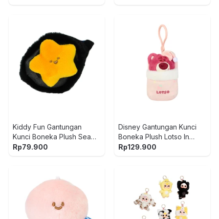
Kiddy Fun Gantungan
Disney Gantungan Kunci
Kunci Boneka Plush Sea
Boneka Plush Lotso In
Urchin - Hitam/Kuning
Bucket - Pink
Rp
79.900
Rp
129.900