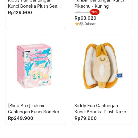
Kunci Boneka Plush Sea
Pikachu - Kuning
Cucumber - Cokelat
Rp
129.900
Rp
79.900
20
%
Rp
63.920
5
6
(ulasan)
[Blind Box] Lulumi
Kiddy Fun Gantungan
Gantungan Kunci Boneka
Kunci Boneka Plush Razor
Plush Whimsical Chronicle
Clam - Cokelat/Putih
Rp
249.900
Rp
79.900