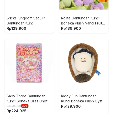
Bricks Kingdom Set DIY
Rolife Gantungan Kunci
Gantungan Kunci
Boneka Plush Nanci Fruit
Handmade Food Bento V2
Mood Random
Rp
129.900
Rp
189.900
Random
Baby Three Gantungan
Kiddy Fun Gantungan
Kunci Boneka Liilas Chef
Kunci Boneka Plush Oyster
Kitten Random
- Cokelat/Putih
Rp
129.900
Rp
299.900
25
%
Rp
224.925