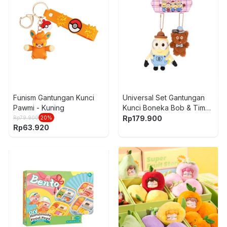
Funism Gantungan Kunci
Universal Set Gantungan
Pawmi - Kuning
Kunci Boneka Bob & Tim
Gentleman -
Rp
179.900
Rp
79.900
20
%
Rp
63.920
Kuning/Cokelat