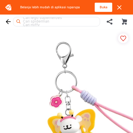
Cari diecast
Belanja lebih mudah di aplikasi
ruparupa
Buka
Cari squishy
Cari blaster
Cari lego superheroes
Cari spiderman
Cari miffy
Cari fuggler
Cari beyblade
Cari sylvanian
Cari tobot
Cari marvel legends
Cari barbie
Cari lego
Cari mobil
Cari blokees
Cari batman
Cari thomas
Cari hot wheels
Cari kiddy fun
Cari pokemon
Cari rolife
Cari lego botanicals
Cari rolife sanrio
Cari gel blaster
Cari hello kitty