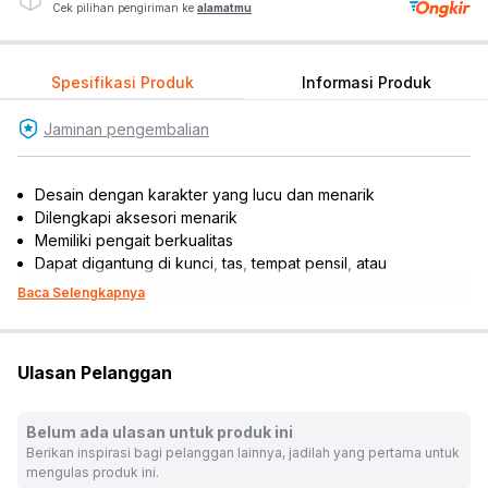
Cek pilihan pengiriman ke
alamatmu
Spesifikasi Produk
Informasi Produk
Jaminan pengembalian
Desain dengan karakter yang lucu dan menarik
Dilengkapi aksesori menarik
Memiliki pengait berkualitas
Dapat digantung di kunci, tas, tempat pensil, atau
sebagainya
Baca Selengkapnya
Isi : 1 pc
Material: PVC
Rekomendasi umur: 14 tahun ke atas
Ulasan Pelanggan
Dimensi produk: 12 cm x 3.5 cm x 12 cm
Warna:
Mix
Belum ada ulasan untuk produk ini
Dimensi Kemasan:
12.0 x 3.0 x 12.0
cm
Berikan inspirasi bagi pelanggan lainnya, jadilah yang pertama untuk
Berat:
0.5
kg
mengulas produk ini.
SKU:
10630821