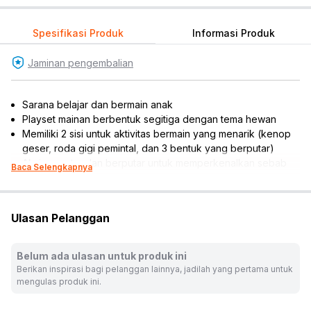
Spesifikasi Produk
Informasi Produk
Jaminan pengembalian
Sarana belajar dan bermain anak
Playset mainan berbentuk segitiga dengan tema hewan
Memiliki 2 sisi untuk aktivitas bermain yang menarik (kenop
geser, roda gigi pemintal, dan 3 bentuk yang berputar)
Aksi memutar dan berputar untuk memperkenalkan sebab
Baca Selengkapnya
dan akibat
Memiliki ukuran yang pas di tangan anak
Membantu si kecil untuk mengenalkan proses menyentuh,
Ulasan Pelanggan
menggenggam, dan memutar
Melatih kemampuan kognitif, sensoris, motorik, daya
imajinatif, dan kreativitas
Belum ada ulasan untuk produk ini
Meningkatkan ketangkasan, kesabaran, konsentrasi, trial &
Berikan inspirasi bagi pelanggan lainnya, jadilah yang pertama untuk
error
mengulas produk ini.
Bersertifikat FSC
Cocok dijadikan koleksi atau referensi hadiah