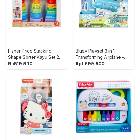
Fisher Price Stacking
Bluey Playset 3 in 1
Shape Sorter Kayu Set 26
Transforming Airplane -
pcs - Mix
Biru
Rp
519.900
Rp
1.699.900