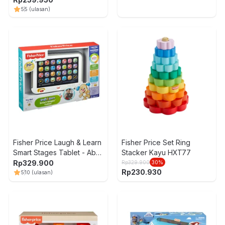
5
5
(ulasan)
Fisher Price Laugh & Learn
Fisher Price Set Ring
Smart Stages Tablet - Abu-
Stacker Kayu HXT77
Abu
Rp
329.900
Rp
329.900
30
%
Rp
230.930
5
10
(ulasan)