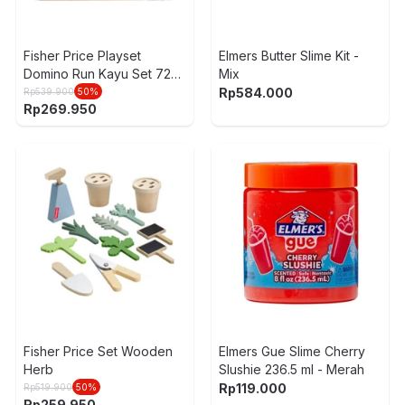
Fisher Price Playset
Elmers Butter Slime Kit -
Domino Run Kayu Set 72
Mix
pcs - Mix
Rp
584.000
Rp
539.900
50
%
Rp
269.950
Fisher Price Set Wooden
Elmers Gue Slime Cherry
Herb
Slushie 236.5 ml - Merah
Rp
119.000
Rp
519.900
50
%
Rp
259.950