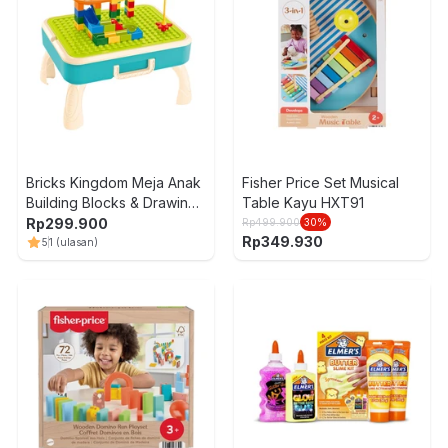
Bricks Kingdom Meja Anak
Fisher Price Set Musical
Building Blocks & Drawing
Table Kayu HXT91
- Mix
Rp
299.900
Rp
499.900
30
%
Rp
349.930
5
1
(ulasan)