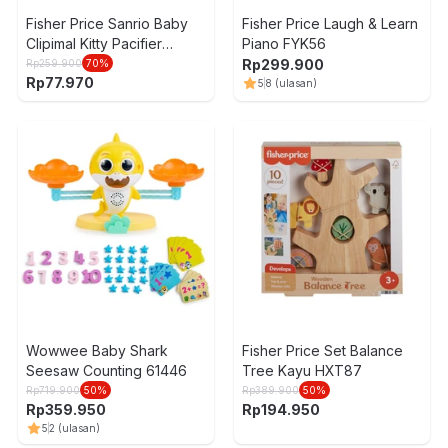
Fisher Price Sanrio Baby
Fisher Price Laugh & Learn
Clipimal Kitty Pacifier
Piano FYK56
Holder GXR52
Rp
299.900
Rp
259.900
70
%
Rp
77.970
5
8
(ulasan)
Wowwee Baby Shark
Fisher Price Set Balance
Seesaw Counting 61446
Tree Kayu HXT87
Rp
719.900
50
%
Rp
389.900
50
%
Rp
359.950
Rp
194.950
5
2
(ulasan)