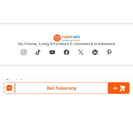
No.1 Home, Living & Furniture E-commerce in Indonesia
E-catalogue
Beli Sekarang
Layanan Konsumen
Pusat Bantuan
Tentang ruparupa
Program Cicilan & Paylater
Blog ruparupa
ruparupa bisnis
Hubungi Kami