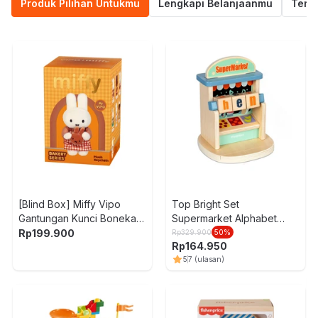
Produk Pilihan Untukmu
Lengkapi Belanjaanmu
Termu
[Blind Box] Miffy Vipo
Top Bright Set
Gantungan Kunci Boneka
Supermarket Alphabet
Plush Bakery
Learning
Rp
199.900
Rp
329.900
50
%
Rp
164.950
5
7
(ulasan)