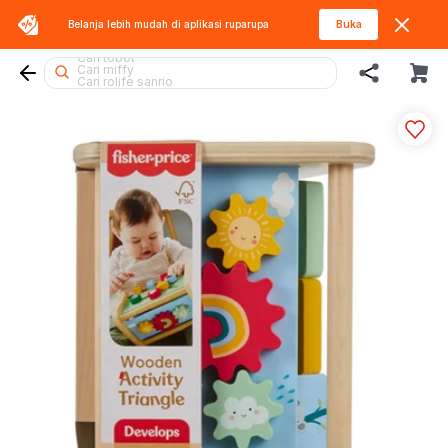
Belanja lebih mudah di aplikasi
ruparupa
Buka
Cari thomas
Cari tobot
Cari miffy
Cari rolife sanrio
Cari hot wheels
Cari rolife
Cari squishy
Cari hello kitty
Cari gel blaster
Cari batman
Cari mobil
Cari spiderman
Cari lego botanicals
Cari blaster
Cari kiddy fun
Cari sylvanian
Cari diecast
Cari barbie
Cari blokees
Cari lego
Cari beyblade
Cari pokemon
Cari fuggler
Cari lego superheroes
Cari marvel legends