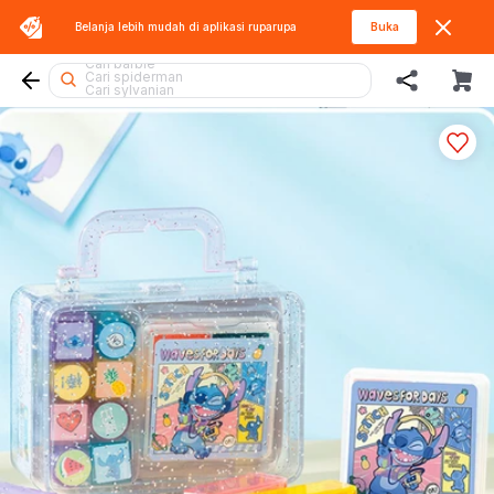
Belanja lebih mudah di aplikasi
ruparupa
Buka
Cari rolife sanrio
Cari barbie
Cari spiderman
Cari sylvanian
Cari pokemon
Cari miffy
Cari batman
Cari thomas
Cari lego botanicals
Cari squishy
Cari gel blaster
Cari lego
Cari hello kitty
Cari mobil
Cari hot wheels
Cari lego superheroes
Cari tobot
Cari beyblade
Cari kiddy fun
Cari diecast
Cari fuggler
Cari blokees
Cari rolife
Cari marvel legends
Cari blaster