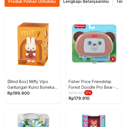
Produk Pilihan Untukmu
Lengkapi Belanjaanmu
Termu
[Blind Box] Miffy Vipo
Fisher Price Friendship
Gantungan Kunci Boneka
Forest Doodle Pro Bear -
Plush Bakery
Cokelat
Rp
199.900
Rp
199.900
10
%
Rp
179.910