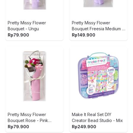
Pretty Missy Flower
Pretty Missy Flower
Bouquet - Ungu
Bouquet Freesia Medium -
Ungu
Rp
79.900
Rp
149.900
Pretty Missy Flower
Make It Real Set DIY
Bouquet Rose - Pink
Creator Bead Studio - Mix
Fuchsia
Rp
79.900
Rp
249.900