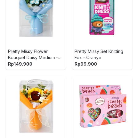
Pretty Missy Flower
Pretty Missy Set Knitting
Bouquet Daisy Medium -
Fox - Oranye
Biru
Rp
149.900
Rp
99.900