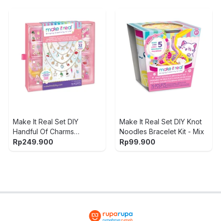
Make It Real Set DIY
Make It Real Set DIY Knot
Handful Of Charms
Noodles Bracelet Kit - Mix
Jewelry - Mix
Rp
249.900
Rp
99.900