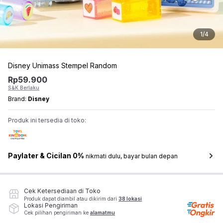
1
/
4
Disney Unimass Stempel Random
Rp
59.900
S&K Berlaku
Brand:
Disney
Produk ini tersedia di toko:
Paylater & Cicilan 0%
nikmati dulu, bayar bulan depan
Cek Ketersediaan di Toko
Produk dapat diambil atau dikirim dari
38 lokasi
Lokasi Pengiriman
Cek pilihan pengiriman ke
alamatmu