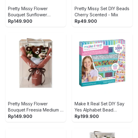
Pretty Missy Flower
Pretty Missy Set DIY Beads
Bouquet Sunflower
Cherry Scented - Mix
Medium - Oranye
Rp
149.900
Rp
49.900
Pretty Missy Flower
Make It Real Set DIY Say
Bouquet Freesia Medium -
Yes Alphabet Bead
Cokelat
Bracelet - Mix
Rp
149.900
Rp
199.900