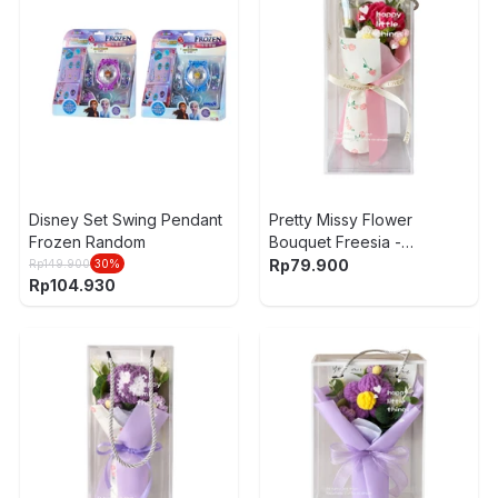
Disney Set Swing Pendant
Pretty Missy Flower
Frozen Random
Bouquet Freesia -
Pink/Merah
Rp
79.900
Rp
149.900
30
%
Rp
104.930