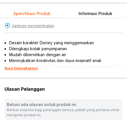
Spesifikasi Produk
Informasi Produk
Jaminan pengembalian
Desain karakter Disney yang menggemaskan
Dilengkapi kotak penyimpanan
Mudah dibersihkan dengan air
Meningkatkan kreativitas dan daya imajinatif anak
Cocok digunakan untuk menghias buku, jurnal, alat tulis, dan
Baca Selengkapnya
sebagainya
*Desain dan warna tidak dapat dipilih, disesuaikan dengan
ketersediaan produk
Ulasan Pelanggan
Rekomendasi umur pengguna: 8 tahun ke atas
Rekomendasi gender pengguna: unisex
Karakter: Disney
Belum ada ulasan untuk produk ini
Isi set: 1 pc kotak penyimpanan, 4 pcs stample
Berikan inspirasi bagi pelanggan lainnya, jadilah yang pertama untuk
Dimensi produk: 7.6 cm x 0.2 cm x 5.5 cm
mengulas produk ini.
Warna:
Mix