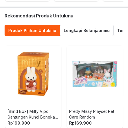
Rekomendasi Produk Untukmu
Produk Pilihan Untukmu
Lengkapi Belanjaanmu
Termu
[Blind Box] Miffy Vipo
Pretty Missy Playset Pet
Gantungan Kunci Boneka
Care Random
Plush Bakery
Rp
199.900
Rp
169.900