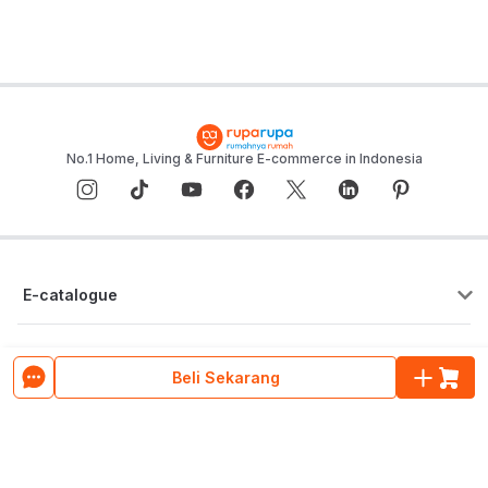
No.1 Home, Living & Furniture E-commerce in Indonesia
E-catalogue
Layanan Konsumen
Beli Sekarang
Pusat Bantuan
Tentang ruparupa
Program Cicilan & Paylater
Blog ruparupa
ruparupa bisnis
Hubungi Kami