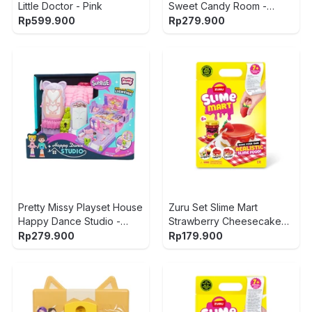
Little Doctor - Pink
Sweet Candy Room -
Hijau/Ungu
Rp
599.900
Rp
279.900
Pretty Missy Playset House
Zuru Set Slime Mart
Happy Dance Studio -
Strawberry Cheesecake
Ungu/Pink
Bag - Mix
Rp
279.900
Rp
179.900