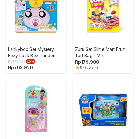
Lankybox Set Mystery
Zuru Set Slime Mart Fruit
Foxy Lock Box Random
Tart Bag - Mix
Rp
179.900
Rp
879.900
20
%
Rp
703.920
5
2
(ulasan)