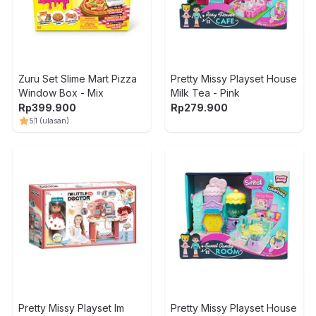
Zuru Set Slime Mart Pizza
Pretty Missy Playset House
Window Box - Mix
Milk Tea - Pink
Rp
399.900
Rp
279.900
5
1
(ulasan)
1
Pretty Missy Playset Im
Pretty Missy Playset House