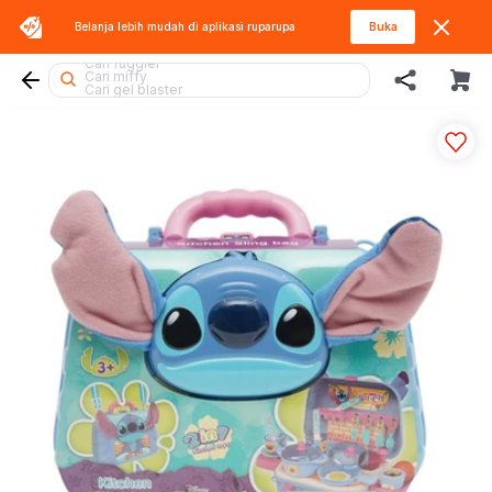
Belanja lebih mudah di aplikasi
ruparupa
Buka
Cari diecast
Cari fuggler
Cari miffy
Cari gel blaster
Cari lego
Cari tobot
Cari hello kitty
Cari blaster
Cari blokees
Cari kiddy fun
Cari rolife sanrio
Cari lego superheroes
Cari squishy
Cari lego botanicals
Cari rolife
Cari mobil
Cari barbie
Cari batman
Cari spiderman
Cari pokemon
Cari thomas
Cari sylvanian
Cari beyblade
Cari hot wheels
Cari marvel legends