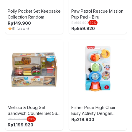
Polly Pocket Set Keepsake
Paw Patrol Rescue Mission
Collection Random
Pup Pad - Biru
Rp
149.900
Rp
699.900
20
%
Rp
559.920
5
1
(ulasan)
Melissa & Doug Set
Fisher Price High Chair
Sandwich Counter Set 56
Busy Activity Dengan
pcs - Mix
Suction Cup - Mix
Rp
219.900
Rp
1.499.900
20
%
Rp
1.199.920