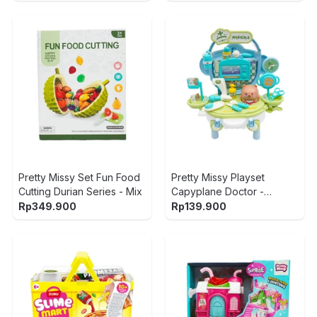
Pretty Missy Set Fun Food
Pretty Missy Playset
Cutting Durian Series - Mix
Capyplane Doctor -
Biru/Hijau
Rp
349.900
Rp
139.900