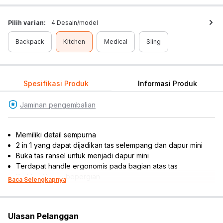
Pilih varian:
4 Desain/model
Backpack
Kitchen
Medical
Sling
Spesifikasi Produk
Informasi Produk
Jaminan pengembalian
Memiliki detail sempurna
2 in 1 yang dapat dijadikan tas selempang dan dapur mini
Buka tas ransel untuk menjadi dapur mini
Terdapat handle ergonomis pada bagian atas tas
Praktis dibawa bepergian
Baca Selengkapnya
Melatih kemampuan kognitif, keterampilan sosial, kreativitas,
motorik, dan daya imajinatif anak
Cocok dijadikan koleksi atau referensi hadiah
Ulasan Pelanggan
Rekomendasi umur pengguna: 3 tahun ke atas