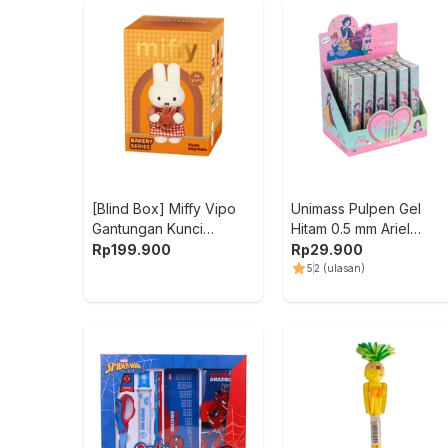
[Blind Box] Miffy Vipo
Unimass Pulpen Gel
Gantungan Kunci
Hitam 0.5 mm Ariel
Boneka Plush Bakery
Random
Rp
199.900
Rp
29.900
5
2
(ulasan)