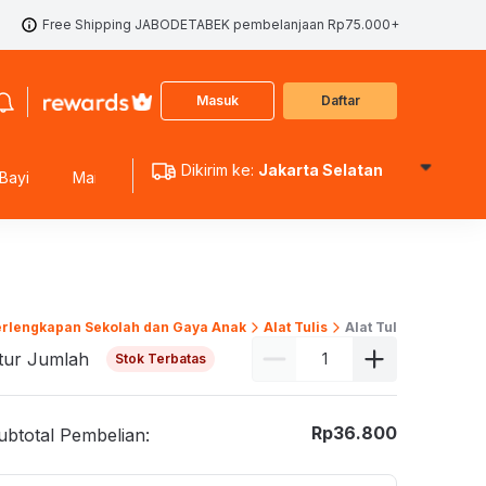
Free Shipping JABODETABEK pembelanjaan Rp75.000+
Masuk
Daftar
Dikirim ke:
Jakarta Selatan
Bayi
Mainan Edukasi
Mainan Koleksi
Mainan Outdoo
erlengkapan Sekolah dan Gaya Anak
Alat Tulis
Alat Tulis
tur Jumlah
Stok Terbatas
Rp
36.800
ubtotal Pembelian: