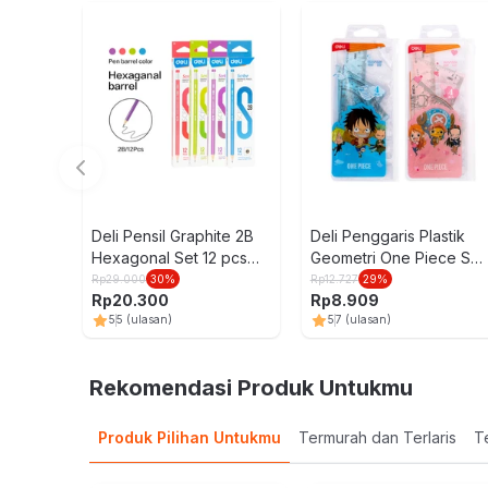
Deli Pensil Graphite 2B
Deli Penggaris Plastik
Hexagonal Set 12 pcs
Geometri One Piece Set
Random
4 pcs Random
Rp
29.000
30
%
Rp
12.727
29
%
Rp
20.300
Rp
8.909
5
5
(ulasan)
5
7
(ulasan)
Rekomendasi Produk Untukmu
Produk Pilihan Untukmu
Termurah dan Terlaris
Te