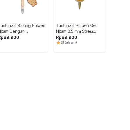
Prehistori
Rex - Abu
Rp
699.900
5
Rp
349.9
5
4
(ulasan
Tuntunzai Baking Pulpen
Tuntunzai Pulpen Gel
Hitam Dengan
Hitam 0.5 mm Stress
Gantungan Fish Taiyaki
Relief Baking Capybara
Rp
89.900
Rp
89.900
5
1
(ulasan)