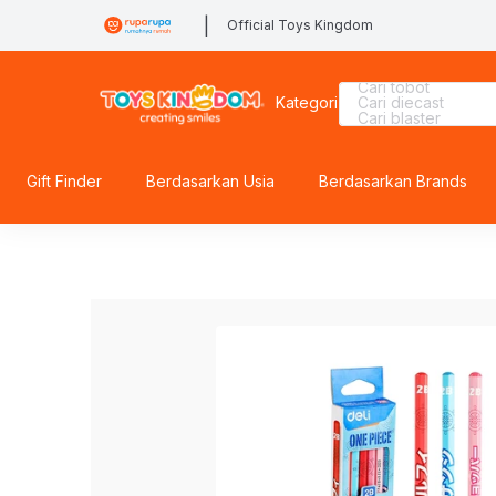
|
Official Toys Kingdom
Cari kiddy fun
Cari tobot
Kategori
Cari diecast
Cari blaster
Cari barbie
Cari lego botanical
Cari batman
Cari rolife sanrio
Gift Finder
Berdasarkan Usia
Berdasarkan Brands
Cari lego
Cari blokees
Cari rolife
Cari hello kitty
Cari marvel legen
Cari miffy
Cari fuggler
Cari thomas
Cari lego superhe
Cari sylvanian
Cari pokemon
Cari spiderman
Cari mobil
Cari beyblade
Cari hot wheels
Cari gel blaster
Cari squishy