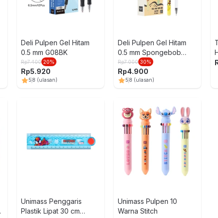
Deli Pulpen Gel Hitam
Deli Pulpen Gel Hitam
0.5 mm G08BK
0.5 mm Spongebob
G91BK
Rp
7.400
20
%
Rp
7.000
30
%
Rp
5.920
Rp
4.900
5
8
(ulasan)
5
8
(ulasan)
Unimass Penggaris
Unimass Pulpen 10
Plastik Lipat 30 cm
Warna Stitch