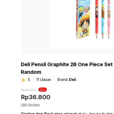
Deli Pensil Graphite 2B One Piece Set
Random
5
11
Ulasan
Brand:
Deli
20
%
Rp
46.000
Rp
36.800
S&K Berlaku