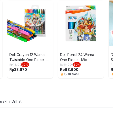
Deli Crayon 12 Warna
Deli Pensil 24 Warna
D
Twistable One Piece -
One Piece - Mix
S
Mix
Rp
48.100
30
%
Rp
98.000
30
%
R
Rp
33.670
Rp
68.600
5
2
(ulasan)
rakhir Dilihat