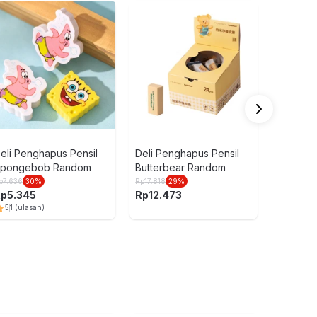
Deli Rau
Manual
Random
Rp
17.000
Rp
11.9
5
5
(ula
eli Penghapus Pensil
Deli Penghapus Pensil
pongebob Random
Butterbear Random
p
7.636
30
%
Rp
17.818
29
%
Rp
5.345
Rp
12.473
5
1
(ulasan)