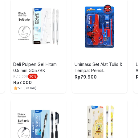
Deli Pulpen Gel Hitam
Unimass Set Alat Tulis &
0.5 mm G057BK
Tempat Pensil
Spiderman V1 -
Rp
79.900
Rp
10.000
30
%
Rp
7.000
Biru/Merah
5
6
(ulasan)