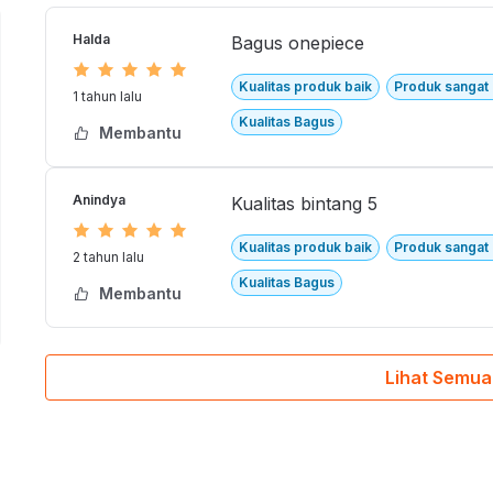
kan sesuai ketersediaan barang
Halda
Bagus onepiece
Kualitas produk baik
Produk sanga
1 tahun lalu
Kualitas Bagus
Membantu
Anindya
Kualitas bintang 5
2B OP ASST EC002-2B
Kualitas produk baik
Produk sanga
2 tahun lalu
Kualitas Bagus
Membantu
Lihat Semua