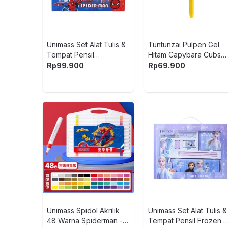
Unimass Set Alat Tulis &
Tuntunzai Pulpen Gel
Tempat Pensil
Hitam Capybara Cubs
Spiderman V2 -
Fuzzy
Rp
99.900
Rp
69.900
Biru/Merah
Unimass Spidol Akrilik
Unimass Set Alat Tulis &
48 Warna Spiderman -
Tempat Pensil Frozen -