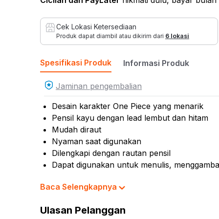
Cicilan
dan PayLater
nikmati dulu, bayar bulan
Cek Lokasi Ketersediaan
Produk dapat diambil atau dikirim dari
6 lokasi
Spesifikasi Produk
Informasi Produk
Jaminan pengembalian
Desain karakter One Piece yang menarik
Pensil kayu dengan lead lembut dan hitam
Mudah diraut
Nyaman saat digunakan
Dilengkapi dengan rautan pensil
Dapat digunakan untuk menulis, menggambar
Cocok untuk melengkapi alat tulis sekolah, k
Baca Selengkapnya
Isi set : 12 pcs
Ketebalan : 2B
Ulasan Pelanggan
Diameter : 2.4 mm