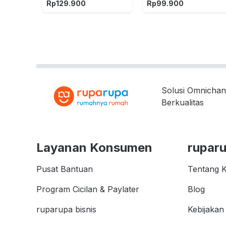
Mix
Biru/Ungu
Rp
129.900
Rp
99.900
Solusi Omnichan
Berkualitas
Layanan Konsumen
rupar
Pusat Bantuan
Tentang 
Program Cicilan & Paylater
Blog
ruparupa bisnis
Kebijakan 