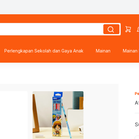
s
Perlengkapan Sekolah dan Gaya Anak
Mainan
Mainan 
ds
roes
P
A
S