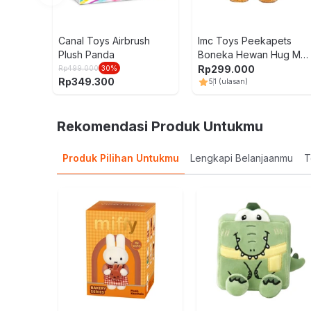
Canal Toys Airbrush
Imc Toys Peekapets
Plush Panda
Boneka Hewan Hug Me
Bear - Cokelat
Rp
299.000
Rp
499.000
30
%
Rp
349.300
5
1
(ulasan)
Rekomendasi Produk Untukmu
Produk Pilihan Untukmu
Lengkapi Belanjaanmu
T