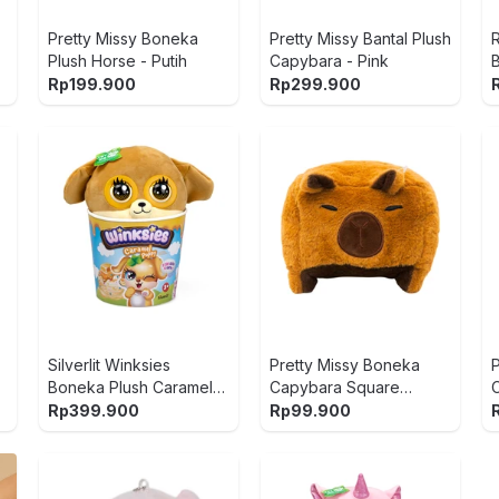
Pretty Missy Boneka
Pretty Missy Bantal Plush
Plush Horse - Putih
Capybara - Pink
Rp
199.900
Rp
299.900
Silverlit Winksies
Pretty Missy Boneka
Boneka Plush Caramel
Capybara Square
Puppy - Cokelat
Stackable 20 cm -
Rp
399.900
Rp
99.900
Cokelat