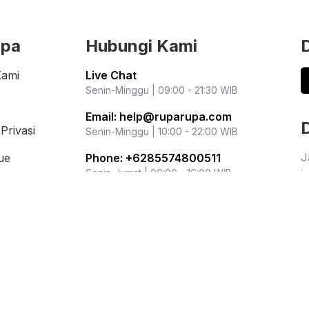
upa
Hubungi Kami
Kami
Live Chat
Senin-Minggu | 09:00 - 21:30 WIB
Email:
help@ruparupa.com
Privasi
Senin-Minggu | 10:00 - 22:00 WIB
J
ue
Phone:
+6285574800511
i
Senin-Jumat | 09:00 - 16:00 WIB
i Populer
r
Kementerian Perdagangan Republik
ation
Indonesia
Direktorat Jenderal Perlindungan
Konsumen dan Tertib Niaga
WhatsApp: 0853 1111 1010