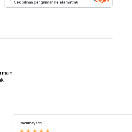
Cek pilihan pengiriman ke
alamatmu
ermain
ak
ak
i hadiah
as
Rachmayanti