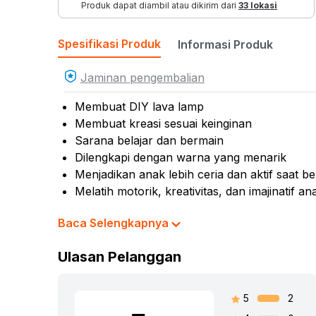
Produk dapat diambil atau dikirim dari
33 lokasi
Spesifikasi Produk
Informasi Produk
Jaminan pengembalian
Membuat DIY lava lamp
Membuat kreasi sesuai keinginan
Sarana belajar dan bermain
Dilengkapi dengan warna yang menarik
Menjadikan anak lebih ceria dan aktif saat b
Melatih motorik, kreativitas, dan imajinatif an
Material yang aman digunakan oleh anak-an
Baca Selengkapnya
Cocok dijadikan sebagai koleksi dan referens
Rekomendasi umur pengguna: 6 tahun ke at
Ulasan Pelanggan
Rekomendasi gender pengguna: girls
Isi set: 1 set diy lava lamp
5
2
Warna:
Mix