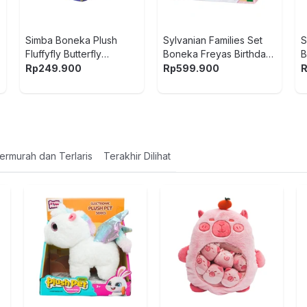
Simba Boneka Plush
Sylvanian Families Set
S
Fluffyfly Butterfly
Boneka Freyas Birthday
B
Random
Celebration Strawberry
5
Rp
249.900
Rp
599.900
Cake Dress 5847 - Mix
ermurah dan Terlaris
Terakhir Dilihat