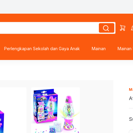
roes
Perlengkapan Sekolah dan Gaya Anak
Mainan
Mainan 
ds
M
A
s
S