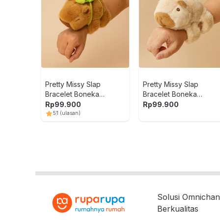
Pretty Missy Slap
Pretty Missy Slap
Bracelet Boneka
Bracelet Boneka
Capybara Dengan Turtle
Capybara Random
Rp
99.900
Rp
99.900
Random
5
1
(ulasan)
Solusi Omnichan
Berkualitas