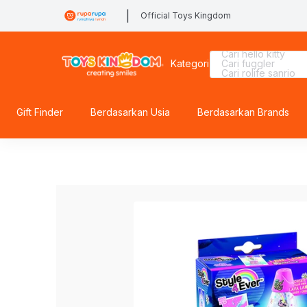
|
Official Toys Kingdom
Cari barbie
Cari hello kitty
Kategori
Cari fuggler
Cari rolife sanrio
Cari tobot
Cari lego superhe
Cari mobil
Cari rolife
Gift Finder
Berdasarkan Usia
Berdasarkan Brands
Cari beyblade
Cari kiddy fun
Cari miffy
Cari spiderman
Cari marvel legen
Cari lego
Cari hot wheels
Cari sylvanian
Cari pokemon
Cari blokees
Cari gel blaster
Cari batman
Cari blaster
Cari diecast
Cari thomas
Cari lego botanical
Cari squishy