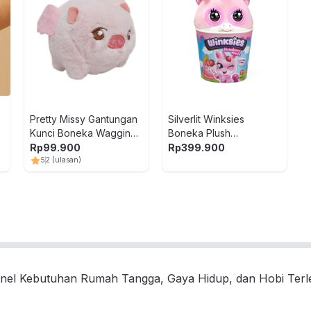
Pretty Missy Gantungan
Silverlit Winksies
Kunci Boneka Wagging
Boneka Plush
Pig Random
Strawberry Unicorn -
Rp
99.900
Rp
399.900
Pink
5
2
(ulasan)
nel Kebutuhan Rumah Tangga, Gaya Hidup, dan Hobi Ter