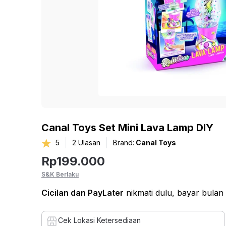
Canal Toys Set Mini Lava Lamp DIY
5
2
Ulasan
Brand:
Canal Toys
Rp
199.000
S&K Berlaku
Cicilan
dan PayLater
nikmati dulu, bayar bulan
Cek Lokasi Ketersediaan