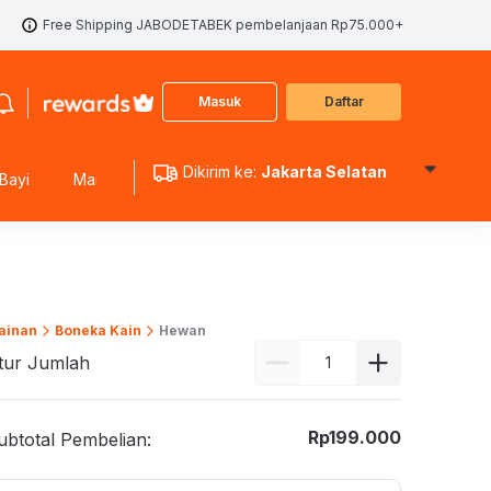
Free Shipping JABODETABEK pembelanjaan Rp75.000+
Masuk
Daftar
Dikirim ke:
Jakarta Selatan
Bayi
Mainan Edukasi
Mainan Koleksi
Mainan Outdoo
ainan
Boneka Kain
Hewan
tur Jumlah
Rp
199.000
ubtotal Pembelian: