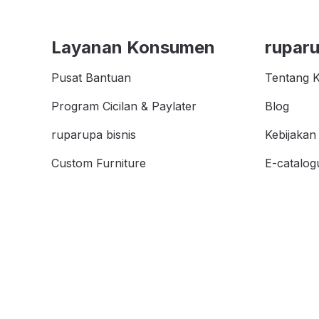
Layanan Konsumen
rupar
Pusat Bantuan
Tentang 
Program Cicilan & Paylater
Blog
ruparupa bisnis
Kebijakan 
Custom Furniture
E-catalog
Kata Kunc
affiliate
Store Loc