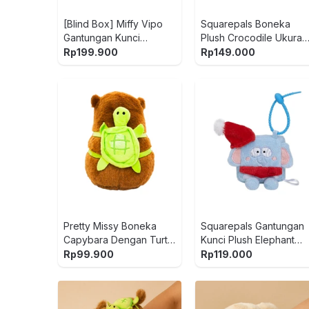
[Blind Box] Miffy Vipo
Squarepals Boneka
Gantungan Kunci
Plush Crocodile Ukuran
Boneka Plush Bakery
L - Hijau
Rp
199.900
Rp
149.000
Pretty Missy Boneka
Squarepals Gantungan
Capybara Dengan Turtle
Kunci Plush Elephant
20 cm - Cokelat
Ukuran S - Biru
Rp
99.900
Rp
119.000