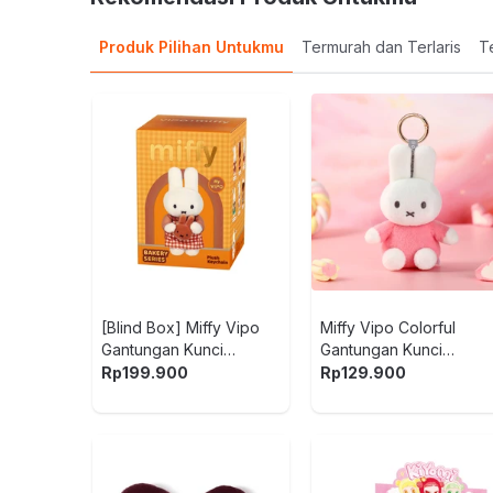
Produk Pilihan Untukmu
Termurah dan Terlaris
Te
[Blind Box] Miffy Vipo
Miffy Vipo Colorful
Gantungan Kunci
Gantungan Kunci
Boneka Plush Bakery
Boneka Plush - Pink
Rp
199.900
Rp
129.900