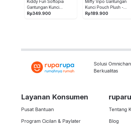
Kiddy Fun Softopia
Miffy Vipo Gantungan
Gantungan Kunci
Kunci Pouch Plush -
Boneka Viora Floraison
Putih
Rp
349.900
Rp
189.900
Libre Random
Solusi Omnichan
Berkualitas
Layanan Konsumen
rupar
Pusat Bantuan
Tentang 
Program Cicilan & Paylater
Blog