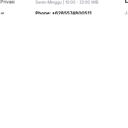
Privasi
Senin-Minggu | 10:00 - 22:00 WIB
J
ue
Phone:
+6285574800511
i
Senin-Jumat | 09:00 - 16:00 WIB
i Populer
r
Kementerian Perdagangan Republik
ation
Indonesia
Direktorat Jenderal Perlindungan
Konsumen dan Tertib Niaga
WhatsApp: 0853 1111 1010
Metode Pembayaran
Jasa Pengiriman