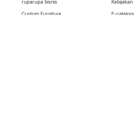
ruparupa bisnis
Kebijakan 
Custom Furniture
E-catalog
Kata Kunc
affiliate
Store Loc
Cicilan 0%