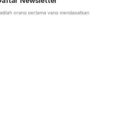
Daftar Newsletter
adilah orang pertama yang mendapatkan
nformasi diskon dan penawaran menarik dari
uparupa
Kirim
Keamanan Belanja