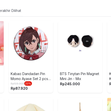
rakhir Dilihat
Kabao Dandadan Pin
BTS Tinytan Pin Magnet
Momo Ayase Set 2 pcs -
Mini Jin - Mix
Mix
Rp
245.000
Rp
109.900
20
%
Rp
87.920