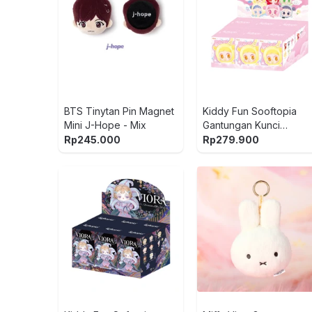
BTS Tinytan Pin Magnet
Kiddy Fun Sooftopia
Mini J-Hope - Mix
Gantungan Kunci
Boneka Kiyomi Soulful
Rp
245.000
Rp
279.900
Pacifier Baby Random