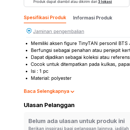
Produk dapat diambil atau dikirim dari
3 lokasi
Spesifikasi Produk
Informasi Produk
Jaminan pengembalian
Memiliki aksen figure TinyTAN personil BTS
Berfungsi sebagai penahan atau penjepit ker
Dapat dijadikan sebagai koleksi atau referens
Cocok untuk ditempatkan pada kulkas, papan
Isi : 1 pc
Material: polyester
Dimensi produk: 7 cm x 4 cm x 7 cm
Baca Selengkapnya
Warna:
Mix
Dimensi Kemasan:
11.0 x 9.5 x 5.0
cm
Ulasan Pelanggan
Berat:
0.06
kg
SKU:
10461471
Belum ada ulasan untuk produk ini
Nama Komoditas:
BTSX-TINYTAN MINI MA
Berikan inspirasi bagi pelanggan lainnya, jadila