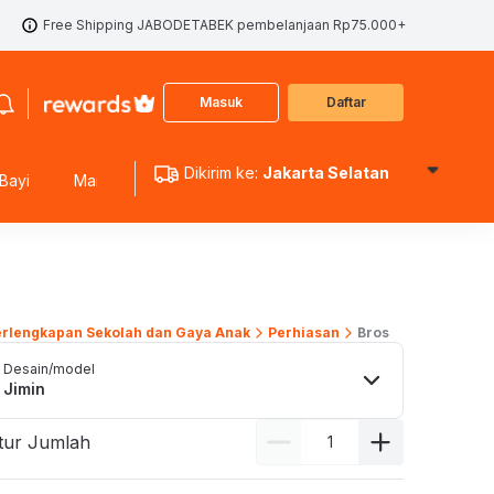
Free Shipping JABODETABEK pembelanjaan Rp75.000+
Masuk
Daftar
Dikirim ke:
Jakarta Selatan
Bayi
Mainan Edukasi
Mainan Koleksi
Mainan Outdoo
erlengkapan Sekolah dan Gaya Anak
Perhiasan
Bros
Desain/model
Jimin
tur Jumlah