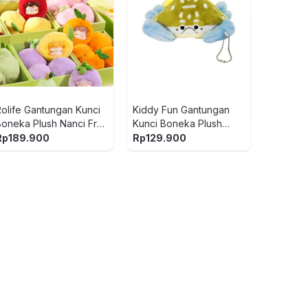
Cruzer Din
Prehistori
Rex - Abu
Rp
699.900
5
Rp
349.9
Rolife Gantungan Kunci
Kiddy Fun Gantungan
5
4
(ulasan
Boneka Plush Nanci Fruit
Kunci Boneka Plush
Mood Random
Swim Crab - Mix
Rp
189.900
Rp
129.900