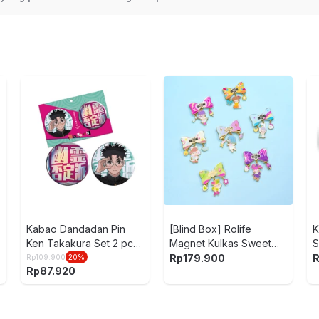
Kabao Dandadan Pin
[Blind Box] Rolife
K
Ken Takakura Set 2 pcs
Magnet Kulkas Sweet
S
- Mix
Moment Derivatives
Rp
179.900
Rp
109.900
20
%
Rp
87.920