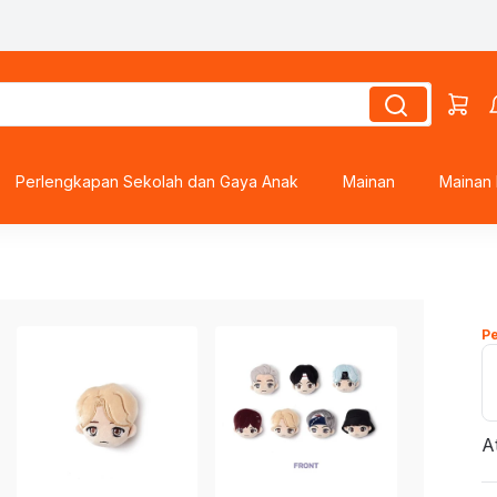
Perlengkapan Sekolah dan Gaya Anak
Mainan
Mainan 
roes
ds
P
s
A