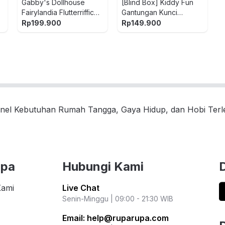
Gabby's Dollhouse
[Blind Box] Kiddy Fun
Fairylandia Flutterriffic
Gantungan Kunci
Fairy Ring Random
Boneka Plush Fat Tiger
Rp
199.900
Rp
149.900
Being Cute
nel Kebutuhan Rumah Tangga, Gaya Hidup, dan Hobi Ter
upa
Hubungi Kami
Kami
Live Chat
Senin-Minggu | 09:00 - 21:30 WIB
Email:
help@ruparupa.com