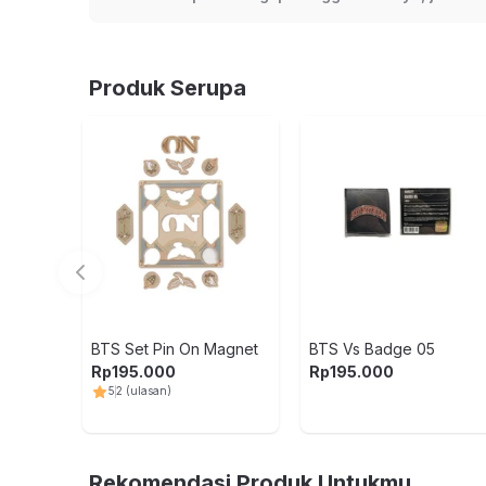
Produk Serupa
BTS Set Pin On Magnet
BTS Vs Badge 05
Rp
195.000
Rp
195.000
5
2
(ulasan)
Rekomendasi Produk Untukmu