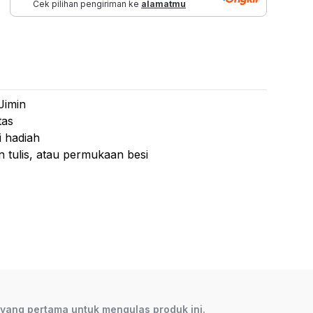
Cek pilihan pengiriman ke
alamatmu
 Jimin
tas
i hadiah
 tulis, atau permukaan besi
GNET JIMIN
h yang pertama untuk mengulas produk ini.