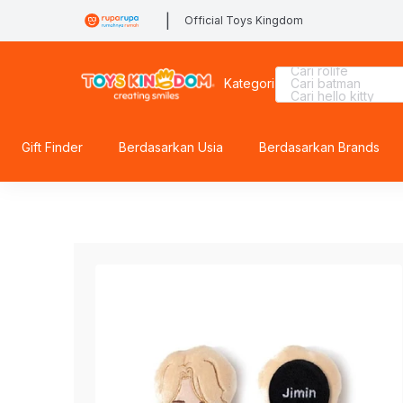
|
Official Toys Kingdom
Cari squishy
Cari rolife
Kategori
Cari batman
Cari hello kitty
Cari fuggler
Cari sylvanian
Cari blaster
Cari spiderman
Gift Finder
Berdasarkan Usia
Berdasarkan Brands
Cari rolife sanrio
Cari tobot
Cari barbie
Cari gel blaster
Cari lego superhe
Cari blokees
Cari kiddy fun
Cari marvel legen
Cari miffy
Cari mobil
Cari thomas
Cari lego botanical
Cari diecast
Cari beyblade
Cari hot wheels
Cari lego
Cari pokemon