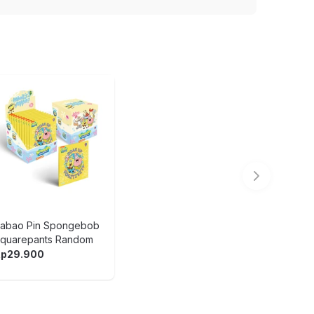
abao Pin Spongebob
quarepants Random
Rp
29.900