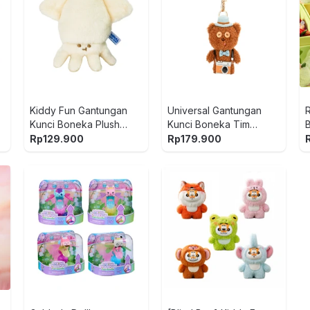
Kiddy Fun Gantungan
Universal Gantungan
Kunci Boneka Plush
Kunci Boneka Tim
Squid - Putih
Dengan Kamera -
Rp
129.900
Rp
179.900
Cokelat