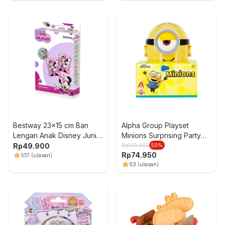
Bestway 23x15 cm Ban
Alpha Group Playset
Lengan Anak Disney Junior
Minions Surprising Party
Minnie
Random
Rp
49.900
Rp
149.900
50
%
Rp
74.950
5
17
(ulasan)
5
3
(ulasan)