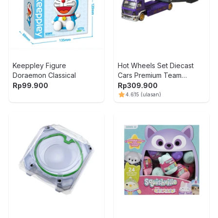
Keeppley Figure
Hot Wheels Set Diecast
Doraemon Classical
Cars Premium Team
Transport Random
Rp
99.900
Rp
309.900
4.6
15
(ulasan)