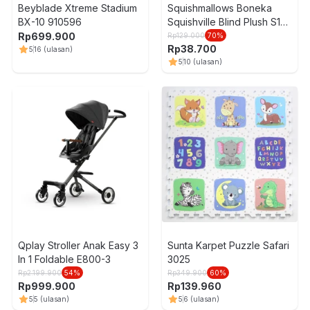
Beyblade Xtreme Stadium
Squishmallows Boneka
BX-10 910596
Squishville Blind Plush S10
Random
Rp
699.900
Rp
129.000
70
%
Rp
38.700
5
16
(ulasan)
5
10
(ulasan)
Qplay Stroller Anak Easy 3
Sunta Karpet Puzzle Safari
In 1 Foldable E800-3
3025
Rp
2.199.900
54
%
Rp
349.900
60
%
Rp
999.900
Rp
139.960
5
5
(ulasan)
5
6
(ulasan)