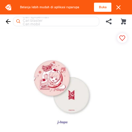
Belanja lebih mudah di aplikasi
ruparupa
Buka
Cari fuggler
Cari spiderman
Cari blaster
Cari mobil
Cari lego botanicals
Cari rolife
Cari rolife sanrio
Cari blokees
Cari sylvanian
Cari diecast
Cari gel blaster
Cari hello kitty
Cari marvel legends
Cari lego
Cari tobot
Cari hot wheels
Cari squishy
Cari kiddy fun
Cari lego superheroes
Cari beyblade
Cari miffy
Cari thomas
Cari batman
Cari pokemon
Cari barbie