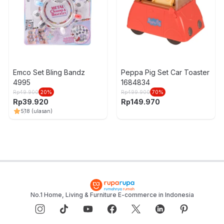
Emco Set Bling Bandz
Peppa Pig Set Car Toaster
4995
1684834
Rp
49.900
20
%
Rp
499.900
70
%
Rp
39.920
Rp
149.970
5
18
(ulasan)
No.1 Home, Living & Furniture E-commerce in Indonesia