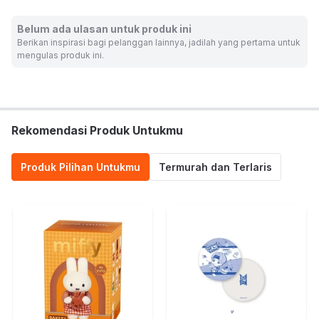
SKU:
10461420
Belum ada ulasan untuk produk ini
Nama Komoditas:
BTSX-TINYTAN COASTER J-HOPE
Berikan inspirasi bagi pelanggan lainnya, jadilah yang pertama untuk
mengulas produk ini.
Rekomendasi Produk Untukmu
Produk Pilihan Untukmu
Termurah dan Terlaris