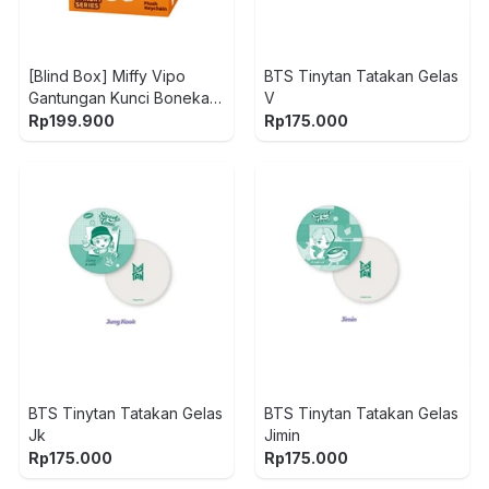
[Blind Box] Miffy Vipo
BTS Tinytan Tatakan Gelas
Gantungan Kunci Boneka
V
Plush Bakery
Rp
199.900
Rp
175.000
BTS Tinytan Tatakan Gelas
BTS Tinytan Tatakan Gelas
Jk
Jimin
Rp
175.000
Rp
175.000