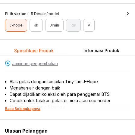
Pilih varian:
5 Desain/model
J-hope
Jk
Jimin
Rm
V
Spesifikasi Produk
Informasi Produk
Jaminan pengembalian
Alas gelas dengan tampilan TinyTan J-Hope
Menahan air dengan baik
Dapat dijadikan koleksi oleh para penggemar BTS
Cocok untuk tatakan gelas di meja atau cup holder
Material: melamine & bambu
Baca Selengkapnya
Panjang x lebar produk: 9 cm x 9 cm
Warna:
Mix
Dimensi Kemasan:
12.0 x 12.0 x 1.5
cm
Ulasan Pelanggan
Berat:
0.07
kg