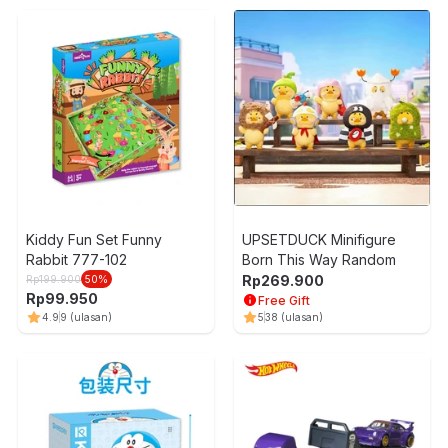
Kiddy Fun Set Funny
UPSETDUCK Minifigure
Rabbit 777-102
Born This Way Random
Rp
269.900
Rp
199.900
50
%
Rp
99.950
Free Gift
4.9
9
(ulasan)
5
38
(ulasan)