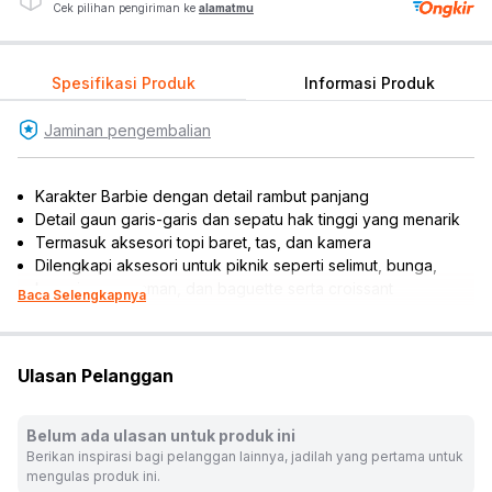
Cek pilihan pengiriman ke
alamatmu
Spesifikasi Produk
Informasi Produk
Jaminan pengembalian
Karakter Barbie dengan detail rambut panjang
Detail gaun garis-garis dan sepatu hak tinggi yang menarik
Termasuk aksesori topi baret, tas, dan kamera
Dilengkapi aksesori untuk piknik seperti selimut, bunga,
keranjang anyaman, dan baguette serta croissant
Baca Selengkapnya
Boneka dapat digerakkan untuk berbagai macam pose atau
permainan
Megembangkan motorik, kreativitas, dan daya imajinasi anak
Ulasan Pelanggan
Cocok dijadikan koleksi atau referensi hadiah
Rekomendasi umur pengguna: 3 tahun ke atas
Rekomendasi gender pengguna: girls
Belum ada ulasan untuk produk ini
Karakter: Barbie
Berikan inspirasi bagi pelanggan lainnya, jadilah yang pertama untuk
Material: plastik
mengulas produk ini.