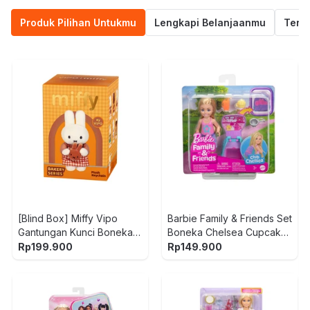
Produk Pilihan Untukmu
Lengkapi Belanjaanmu
Termu
[Blind Box] Miffy Vipo
Barbie Family & Friends Set
Gantungan Kunci Boneka
Boneka Chelsea Cupcake
Plush Bakery
Baking Backpack JBF46 -
Rp
199.900
Rp
149.900
Mix