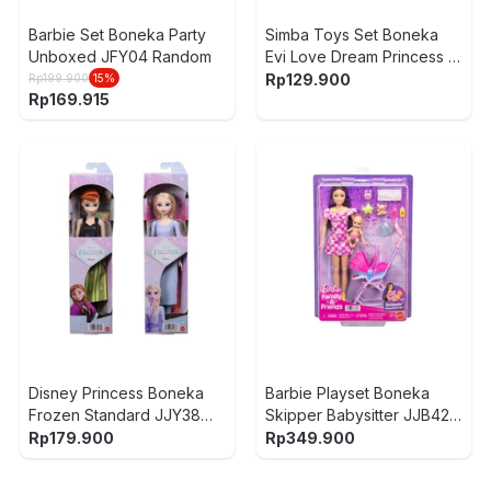
Barbie Set Boneka Party
Simba Toys Set Boneka
Unboxed JFY04 Random
Evi Love Dream Princess -
Mix
Rp
129.900
Rp
199.900
15
%
Rp
169.915
Disney Princess Boneka
Barbie Playset Boneka
Frozen Standard JJY38
Skipper Babysitter JJB42 -
Random
Mix
Rp
179.900
Rp
349.900