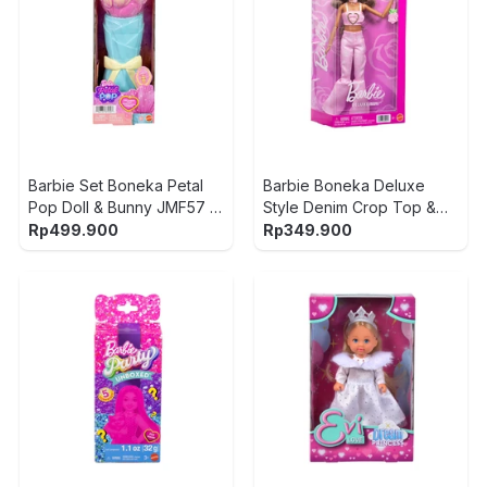
Barbie Set Boneka Petal
Barbie Boneka Deluxe
Pop Doll & Bunny JMF57 -
Style Denim Crop Top &
Pink/Biru
Flare Jeans JJN72 - Pink
Rp
499.900
Rp
349.900