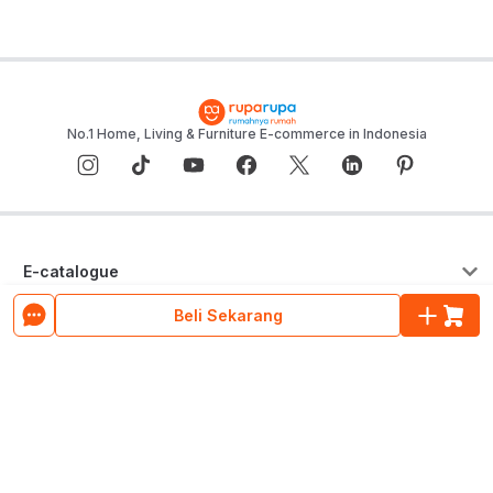
No.1 Home, Living & Furniture E-commerce in Indonesia
E-catalogue
Beli Sekarang
Layanan Konsumen
Pusat Bantuan
Tentang ruparupa
Program Cicilan & Paylater
Blog ruparupa
ruparupa bisnis
Hubungi Kami
Tentang ruparupa
Custom Furniture
Live Chat