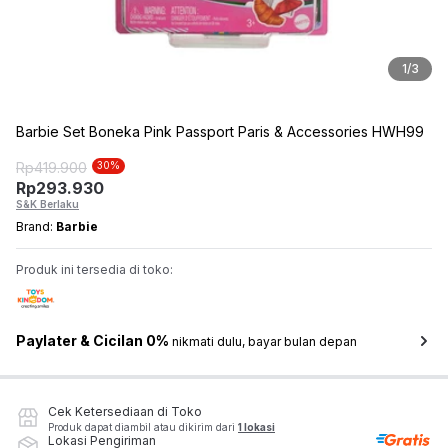
1
/
3
Barbie Set Boneka Pink Passport Paris & Accessories HWH99
Rp
419.900
30
%
Rp
293.930
S&K Berlaku
Brand:
Barbie
Produk ini tersedia di toko:
Paylater & Cicilan 0%
nikmati dulu, bayar bulan depan
Cek Ketersediaan di Toko
Produk dapat diambil atau dikirim dari
1 lokasi
Lokasi Pengiriman