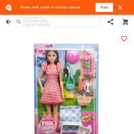
Belanja lebih mudah di aplikasi
ruparupa
Buka
Cari blokees
Cari thomas
Cari hello kitty
Cari hot wheels
Cari batman
Cari beyblade
Cari pokemon
Cari marvel legends
Cari spiderman
Cari barbie
Cari miffy
Cari fuggler
Cari rolife sanrio
Cari lego botanicals
Cari blaster
Cari mobil
Cari lego
Cari sylvanian
Cari gel blaster
Cari lego superheroes
Cari squishy
Cari kiddy fun
Cari tobot
Cari rolife
Cari diecast