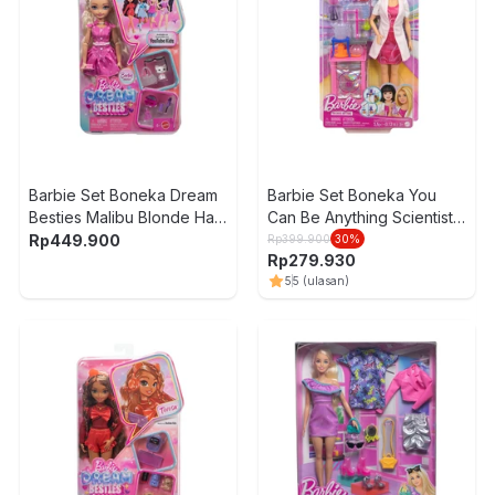
Barbie Set Boneka Dream
Barbie Set Boneka You
Besties Malibu Blonde Hair
Can Be Anything Scientist
JKP50 - Pink
& Accessories JCR70 - Mix
Rp
449.900
Rp
399.900
30
%
Rp
279.930
5
5
(ulasan)