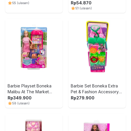
Rp
54.870
5
5
(ulasan)
5
1
(ulasan)
Barbie Playset Boneka
Barbie Set Boneka Extra
Malibu At The Market
Pet & Fashion Accessory
JCT05 - Mix
HDJ38
Rp
349.900
Rp
279.900
5
6
(ulasan)