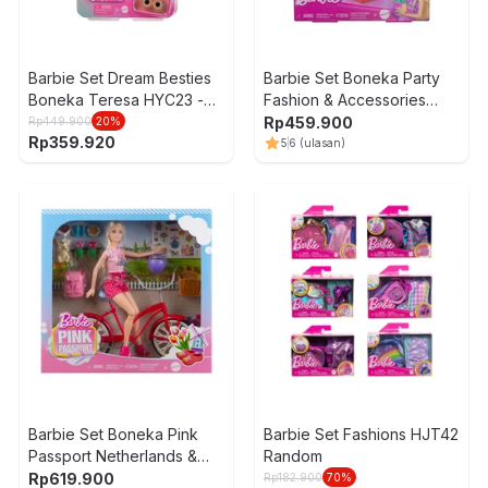
Barbie Set Dream Besties
Barbie Set Boneka Party
Boneka Teresa HYC23 -
Fashion & Accessories
Mix
HYT61 - Mix
Rp
459.900
Rp
449.900
20
%
Rp
359.920
5
6
(ulasan)
Barbie Set Boneka Pink
Barbie Set Fashions HJT42
Passport Netherlands &
Random
Accessories HWJ00
Rp
619.900
Rp
182.900
70
%