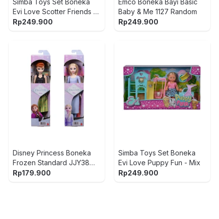
Simba Toys Set Boneka
Emco Boneka Bayi Basic
Evi Love Scotter Friends -
Baby & Me 1127 Random
Mix
Rp
249.900
Rp
249.900
Disney Princess Boneka
Simba Toys Set Boneka
Frozen Standard JJY38
Evi Love Puppy Fun - Mix
Random
Rp
179.900
Rp
249.900