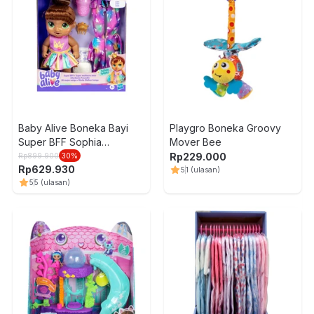
Baby Alive Boneka Bayi
Playgro Boneka Groovy
Super BFF Sophia
Mover Bee
Sparkles Brown Hair F9852
Rp
229.000
Rp
899.900
30
%
Rp
629.930
5
1
(ulasan)
5
5
(ulasan)