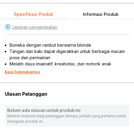
Spesifikasi Produk
Informasi Produk
Jaminan pengembalian
Boneka dengan rambut berwarna blonde
Tangan dan kaki dapat digerakkan untuk berbagai macam
pose dan permainan
Melatih daya imajinatif, kreativitas, dan motorik anak
Cocok dijadikan koleksi atau referensi hadiah
Baca Selengkapnya
Rekomendasi umur pengguna: 3 tahun ke atas
Rekomendasi gender pengguna: girls
Karakter: Baby Alive
Ulasan Pelanggan
No. Sertifikat (SNI, K3L, UTTP): 037/LSP/QI/03-I/2026
No. Pendaftaran Barang (NPB): 2-135-131-26000063-1
Material: plastik
Belum ada ulasan untuk produk ini
Isi set: 1 pc boneka & aksesori
Berikan inspirasi bagi pelanggan lainnya, jadilah yang pertama untuk
Publisher: Hasbro
mengulas produk ini.
Dimensi produk: 17.7 cm x 9.8 cm x 34.2 cm