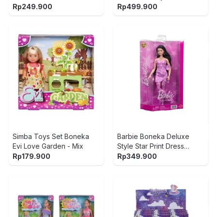
Mix
Lamb JJP66 - Pink
Rp
249.900
Rp
499.900
Simba Toys Set Boneka
Barbie Boneka Deluxe
Evi Love Garden - Mix
Style Star Print Dress
JJN77- Pink
Rp
179.900
Rp
349.900