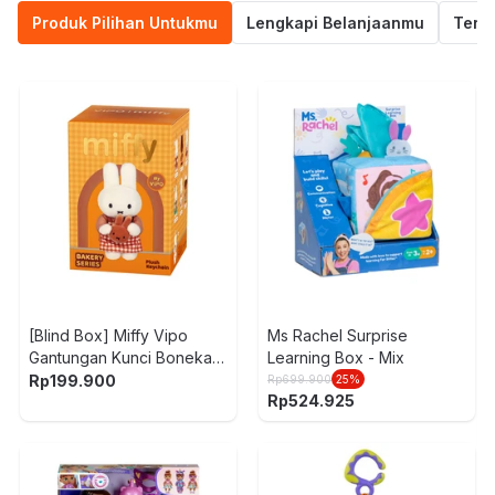
Produk Pilihan Untukmu
Lengkapi Belanjaanmu
Termu
[Blind Box] Miffy Vipo
Ms Rachel Surprise
Gantungan Kunci Boneka
Learning Box - Mix
Plush Bakery
Rp
199.900
Rp
699.900
25
%
Rp
524.925