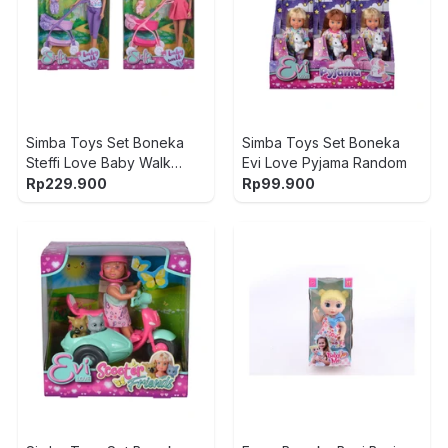
Simba Toys Set Boneka
Simba Toys Set Boneka
Steffi Love Baby Walk
Evi Love Pyjama Random
Random
Rp
229.900
Rp
99.900