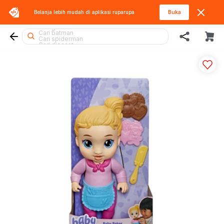
Cari squishy
Belanja lebih mudah di aplikasi
ruparupa
Buka
Cari barbie
Cari sylvanian
Cari gel blaster
Cari batman
Cari spiderman
Cari diecast
Cari beyblade
Cari rolife sanrio
Cari hot wheels
Cari rolife
Cari pokemon
Cari lego superheroes
Cari blaster
Cari mobil
Cari hello kitty
Cari thomas
Cari lego
Cari kiddy fun
Cari blokees
Cari tobot
Cari fuggler
Cari lego botanicals
Cari miffy
Cari marvel legends