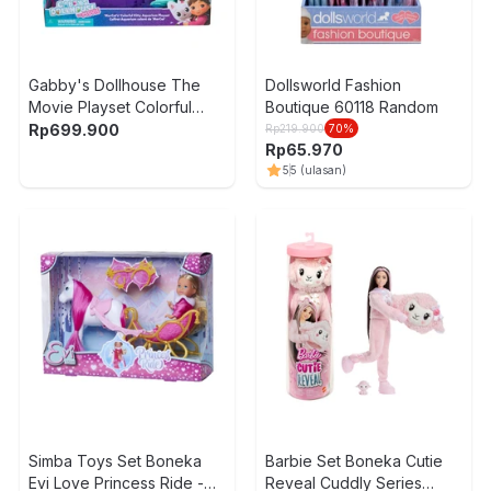
Gabby's Dollhouse The
Dollsworld Fashion
Movie Playset Colorful
Boutique 60118 Random
Kitty Aquarium - Mix
Rp
699.900
Rp
219.900
70
%
Rp
65.970
5
5
(ulasan)
Simba Toys Set Boneka
Barbie Set Boneka Cutie
Evi Love Princess Ride -
Reveal Cuddly Series