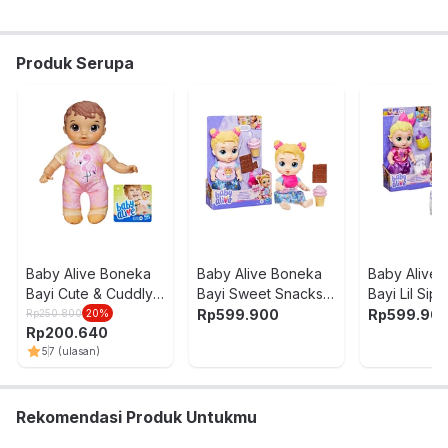
Warna:
Mix
Dimensi Kemasan:
17.8 x 9.8 x 34.3
cm
Berat:
0.45
kg
Produk Serupa
SKU:
10694047
Nama Komoditas:
BA BABY BAKER BLONDE HAIR G2983
Baby Alive Boneka
Baby Alive Boneka
Baby Alive
Bayi Cute & Cuddly
Bayi Sweet Snacks
Bayi Lil Sip
Brown Hair F3569 -
Harper Hugs G1449
Goo G1447 
Rp
599.900
Rp
599.90
Rp
250.800
20
%
Rp
200.640
Mix
- Mix
5
7
(ulasan)
Rekomendasi Produk Untukmu