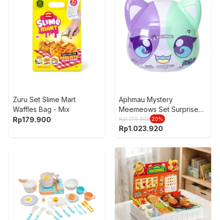
Zuru Set Slime Mart
Aphmau Mystery
Waffles Bag - Mix
Meemeows Set Surprise
Elemental Random
Rp
179.900
Rp
1.279.900
20
%
Rp
1.023.920