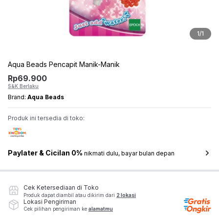
1
/
1
Aqua Beads Pencapit Manik-Manik
Rp
69.900
S&K Berlaku
Brand:
Aqua Beads
Produk ini tersedia di toko:
Paylater & Cicilan 0%
nikmati dulu, bayar bulan depan
Cek Ketersediaan di Toko
Produk dapat diambil atau dikirim dari
2 lokasi
Lokasi Pengiriman
Cek pilihan pengiriman ke
alamatmu