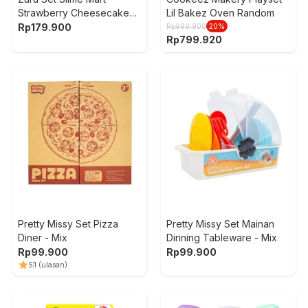
Strawberry Cheesecake
Lil Bakez Oven Random
Bag - Mix
Rp
179.900
Rp
999.900
20
%
Rp
799.920
Pretty Missy Set Pizza
Pretty Missy Set Mainan
Diner - Mix
Dinning Tableware - Mix
Rp
99.900
Rp
99.900
5
1
(ulasan)