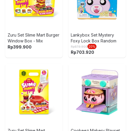
Zuru Set Slime Mart Burger
Lankybox Set Mystery
Window Box - Mix
Foxy Lock Box Random
Rp
399.900
Rp
879.900
20
%
Rp
703.920
Zuru Set Slime Mart
Cookeez Makery Playset