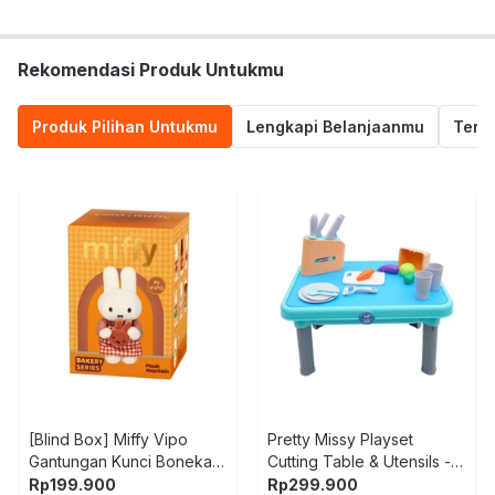
Rekomendasi Produk Untukmu
Produk Pilihan Untukmu
Lengkapi Belanjaanmu
Termu
[Blind Box] Miffy Vipo
Pretty Missy Playset
Gantungan Kunci Boneka
Cutting Table & Utensils -
Plush Bakery
Mix
Rp
199.900
Rp
299.900