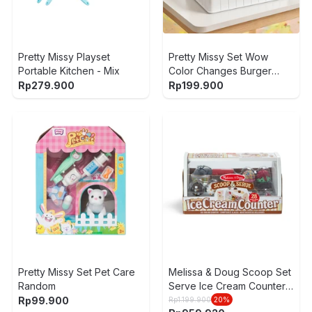
Pretty Missy Playset
Pretty Missy Set Wow
Portable Kitchen - Mix
Color Changes Burger
Kiosk - Mix
Rp
279.900
Rp
199.900
Pretty Missy Set Pet Care
Melissa & Doug Scoop Set
Random
Serve Ice Cream Counter
Set 28 pcs - Mix
Rp
99.900
Rp
1.199.900
20
%