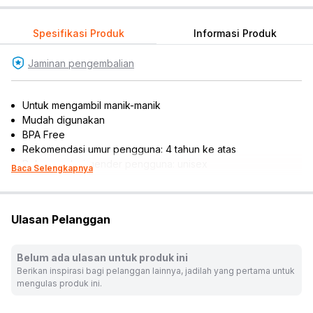
Spesifikasi Produk
Informasi Produk
Jaminan pengembalian
Untuk mengambil manik-manik
Mudah digunakan
BPA Free
Rekomendasi umur pengguna: 4 tahun ke atas
Rekomendasi gender pengguna: unisex
Baca Selengkapnya
Warna:
Lainnya
Dimensi Kemasan:
7.0 x 2.0 x 18.0
cm
Berat:
1.05
kg
Ulasan Pelanggan
SKU:
10076395
Nama Komoditas:
AQUABEADS-ACCS BEAD PICKER 79658
Belum ada ulasan untuk produk ini
UK
Berikan inspirasi bagi pelanggan lainnya, jadilah yang pertama untuk
mengulas produk ini.