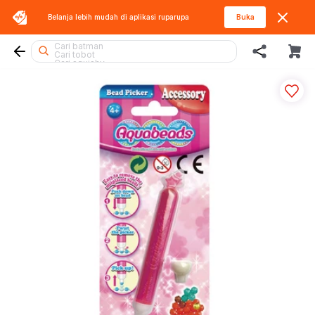
Cari diecast
Belanja lebih mudah di aplikasi
ruparupa
Buka
Cari fuggler
Cari spiderman
Cari rolife
Cari batman
Cari tobot
Cari squishy
Cari blokees
Cari lego superheroes
Cari marvel legends
Cari lego
Cari rolife sanrio
Cari kiddy fun
Cari sylvanian
Cari blaster
Cari hello kitty
Cari pokemon
Cari miffy
Cari hot wheels
Cari mobil
Cari beyblade
Cari barbie
Cari thomas
Cari gel blaster
Cari lego botanicals