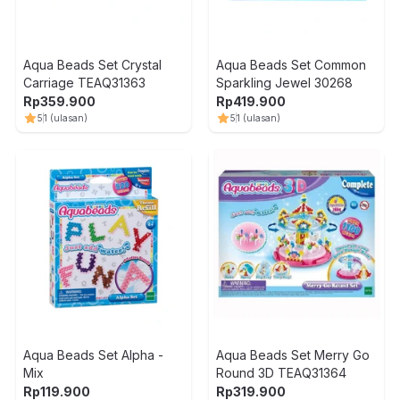
Aqua Beads Set Crystal
Aqua Beads Set Common
Carriage TEAQ31363
Sparkling Jewel 30268
Rp
359.900
Rp
419.900
5
1
(ulasan)
5
1
(ulasan)
Aqua Beads Set Alpha -
Aqua Beads Set Merry Go
Mix
Round 3D TEAQ31364
Rp
119.900
Rp
319.900