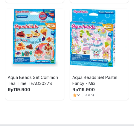
Aqua Beads Set Common
Aqua Beads Set Pastel
Tea Time TEAQ30278
Fancy - Mix
Rp
119.900
Rp
119.900
5
1
(ulasan)