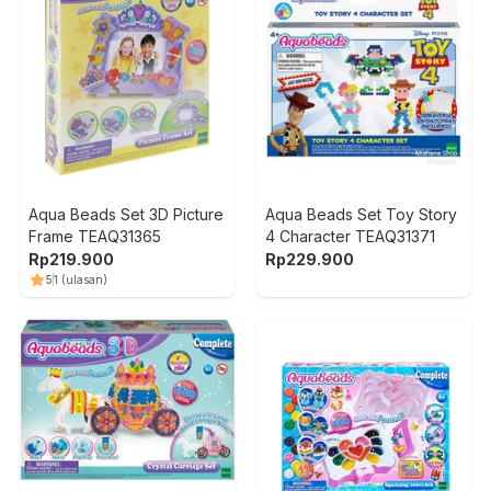
Aqua Beads Set 3D Picture
Aqua Beads Set Toy Story
Frame TEAQ31365
4 Character TEAQ31371
Rp
219.900
Rp
229.900
5
1
(ulasan)