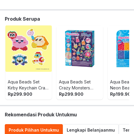
Produk Serupa
Aqua Beads Set
Aqua Beads Set
Aqua Beads
Kirby Keychain Craft
Crazy Monsters
Neon Bead
Kit 36164 - Mix
Craft Kit 35144 - Mix
35143 - Mix
Rp
299.900
Rp
299.900
Rp
199.900
Rekomendasi Produk Untukmu
Produk Pilihan Untukmu
Lengkapi Belanjaanmu
Termu