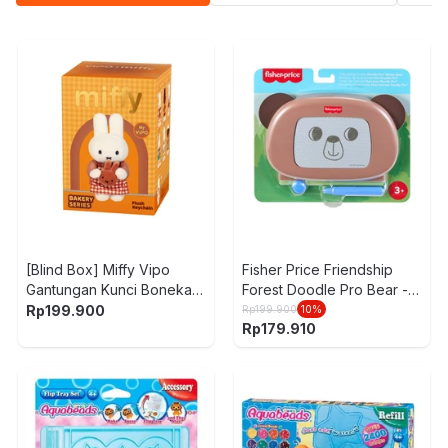
[Blind Box] Miffy Vipo
Fisher Price Friendship
Gantungan Kunci Boneka
Forest Doodle Pro Bear -
Plush Bakery
Cokelat
Rp
199.900
Rp
199.900
10
%
Rp
179.910