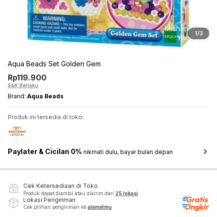
1
/
3
Aqua Beads Set Golden Gem
Rp
119.900
S&K Berlaku
Brand:
Aqua Beads
Produk ini tersedia di toko:
Paylater & Cicilan 0%
nikmati dulu, bayar bulan depan
Cek Ketersediaan di Toko
Produk dapat diambil atau dikirim dari
25 lokasi
Lokasi Pengiriman
Cek pilihan pengiriman ke
alamatmu