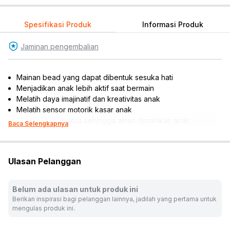
Spesifikasi Produk
Informasi Produk
Jaminan pengembalian
Mainan bead yang dapat dibentuk sesuka hati
Menjadikan anak lebih aktif saat bermain
Melatih daya imajinatif dan kreativitas anak
Melatih sensor motorik kasar anak
Material berkualitas sehingga aman dimainkan anak
Baca Selengkapnya
Rekomendasi umur pengguna: 4 tahun ke atas
Rekomendasi gender pengguna: girls
Isi set: 400 pcs manik-manik, 1 pc template sheet, dan kertas
Ulasan Pelanggan
instruksi
Warna:
Mix
Belum ada ulasan untuk produk ini
Dimensi Kemasan:
15.0 x 4.0 x 18.0
cm
Berikan inspirasi bagi pelanggan lainnya, jadilah yang pertama untuk
Berat:
0.09
kg
mengulas produk ini.
SKU:
10207055
Nama Komoditas:
AQUABEADS-GOLDEN GEM SET