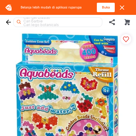
Belanja lebih mudah di aplikasi
ruparupa
Buka
Cari lego superheroes
Cari gel blaster
Cari barbie
Cari lego botanicals
Cari diecast
Cari rolife
Cari blokees
Cari marvel legends
Cari fuggler
Cari squishy
Cari kiddy fun
Cari tobot
Cari miffy
Cari batman
Cari mobil
Cari rolife sanrio
Cari spiderman
Cari blaster
Cari sylvanian
Cari hot wheels
Cari thomas
Cari beyblade
Cari hello kitty
Cari lego
Cari pokemon