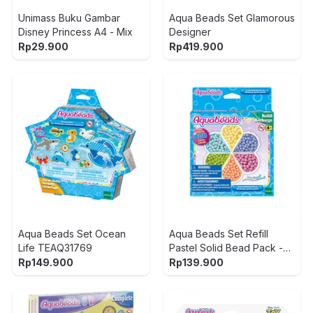
Unimass Buku Gambar
Aqua Beads Set Glamorous
Disney Princess A4 - Mix
Designer
Rp
29.900
Rp
419.900
Aqua Beads Set Ocean
Aqua Beads Set Refill
Life TEAQ31769
Pastel Solid Bead Pack -
Mix
Rp
149.900
Rp
139.900