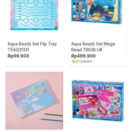
Aqua Beads Set Flip Tray
Aqua Beads Set Mega
TEAQ31331
Bead 79638 UK
Rp
99.900
Rp
499.900
5
1
(ulasan)