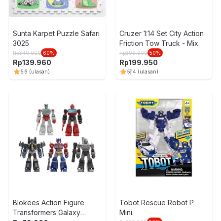
Sunta Karpet Puzzle Safari
Cruzer 1:14 Set City Action
3025
Friction Tow Truck - Mix
Rp
349.900
60
%
Rp
399.900
50
%
Rp
139.960
Rp
199.950
5
6
(ulasan)
5
14
(ulasan)
Blokees Action Figure
Tobot Rescue Robot P
Transformers Galaxy
Mini