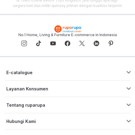
di Toko Online Resmi Toys kingdom. jadi tunggu apa lagi?
segera beli dan miliki quinzey pilihan dengan kualitas terjamin
sekarang juga!
No.1 Home, Living & Furniture E-commerce in Indonesia
E-catalogue
Layanan Konsumen
Pusat Bantuan
Tentang ruparupa
Program Cicilan & Paylater
Blog ruparupa
ruparupa bisnis
Hubungi Kami
Tentang ruparupa
Custom Furniture
Live Chat