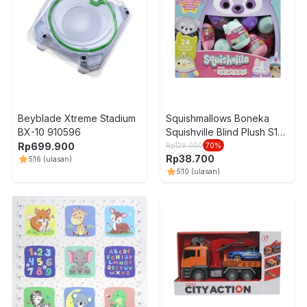
Beyblade Xtreme Stadium
Squishmallows Boneka
BX-10 910596
Squishville Blind Plush S10
Random
Rp
699.900
Rp
129.000
70
%
Rp
38.700
5
16
(ulasan)
5
10
(ulasan)