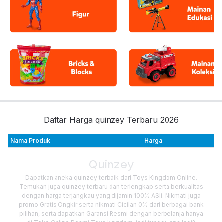
Daftar Harga quinzey Terbaru 2026
Nama Produk
Harga
Quinzey
Dapatkan aneka quinzey terbaik dari Toys Kingdom Online.
Temukan juga quinzey terbaru dan terlengkap serta berkualitas
dengan harga terjangkau yang dijamin 100% ASli. Nikmati juga
promo Gratis Ongkir serta nikmati Cicilan 0% dari berbagai bank
pilihan, serta dapatkan Garansi Resmi dengan berbelanja hanya