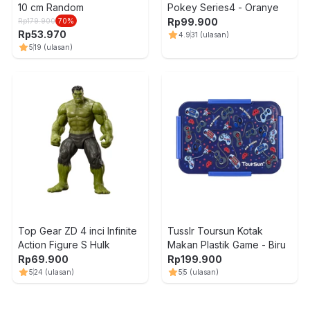
10 cm Random
Pokey Series4 - Oranye
Rp
99.900
Rp
179.900
70
%
Rp
53.970
4.9
31
(ulasan)
5
19
(ulasan)
Top Gear ZD 4 inci Infinite
Tusslr Toursun Kotak
Action Figure S Hulk
Makan Plastik Game - Biru
Rp
69.900
Rp
199.900
5
24
(ulasan)
5
5
(ulasan)