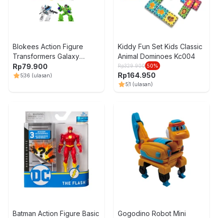
Blokees Action Figure
Kiddy Fun Set Kids Classic
Transformers Galaxy
Animal Dominoes Kc004
Version 3 The Autobot Run
Rp
79.900
Rp
329.900
50
%
Rp
164.950
Random
5
36
(ulasan)
5
1
(ulasan)
Batman Action Figure Basic
Gogodino Robot Mini