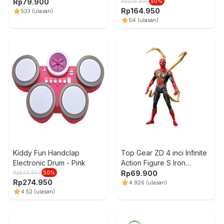
Version 1 Roll Out Random
Rp
79.900
Rp
329.900
50
%
Rp
164.950
5
33
(ulasan)
5
4
(ulasan)
Kiddy Fun Handclap
Top Gear ZD 4 inci Infinite
Electronic Drum - Pink
Action Figure S Iron
Spiderman
Rp
69.900
Rp
549.900
50
%
Rp
274.950
4.9
26
(ulasan)
4.5
2
(ulasan)