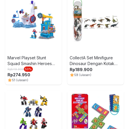
Marvel Playset Stunt
CollectA Set Minifigure
Squad Smashin Heroes
Dinosaur Dengan Kotak
F6894
Penyimpanan V1 - Mix
Rp
189.900
Rp
549.900
50
%
Rp
274.950
5
8
(ulasan)
5
1
(ulasan)