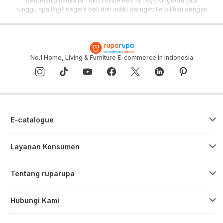
berbelanja hanya di Toko Online Resmi Toys kingdom. jadi
tunggu apa lagi? segera beli dan miliki owingsville pilihan dengan
kualitas terjamin sekarang juga!
No.1 Home, Living & Furniture E-commerce in Indonesia
E-catalogue
Layanan Konsumen
Pusat Bantuan
Tentang ruparupa
Program Cicilan & Paylater
Blog ruparupa
ruparupa bisnis
Hubungi Kami
Tentang ruparupa
Custom Furniture
Live Chat