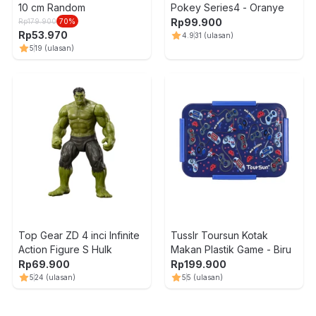
10 cm Random
Pokey Series4 - Oranye
Rp
99.900
Rp
179.900
70
%
Rp
53.970
4.9
31
(ulasan)
5
19
(ulasan)
Top Gear ZD 4 inci Infinite
Tusslr Toursun Kotak
Action Figure S Hulk
Makan Plastik Game - Biru
Rp
69.900
Rp
199.900
5
24
(ulasan)
5
5
(ulasan)