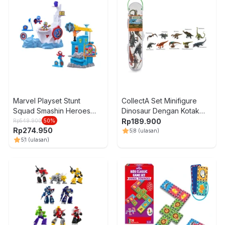
Marvel Playset Stunt
CollectA Set Minifigure
Squad Smashin Heroes
Dinosaur Dengan Kotak
F6894
Penyimpanan V1 - Mix
Rp
189.900
Rp
549.900
50
%
Rp
274.950
5
8
(ulasan)
5
1
(ulasan)