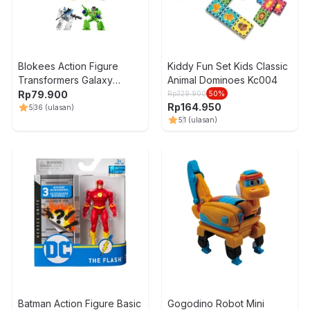
Blokees Action Figure
Kiddy Fun Set Kids Classic
Transformers Galaxy
Animal Dominoes Kc004
Version 3 The Autobot Run
Rp
79.900
Rp
329.900
50
%
Rp
164.950
Random
5
36
(ulasan)
5
1
(ulasan)
Batman Action Figure Basic
Gogodino Robot Mini