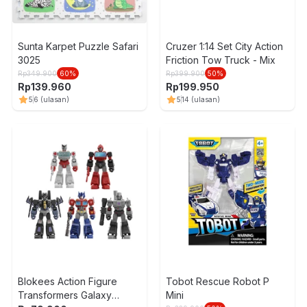
Sunta Karpet Puzzle Safari
Cruzer 1:14 Set City Action
3025
Friction Tow Truck - Mix
Rp
349.900
60
%
Rp
399.900
50
%
Rp
139.960
Rp
199.950
5
6
(ulasan)
5
14
(ulasan)
Blokees Action Figure
Tobot Rescue Robot P
Transformers Galaxy
Mini