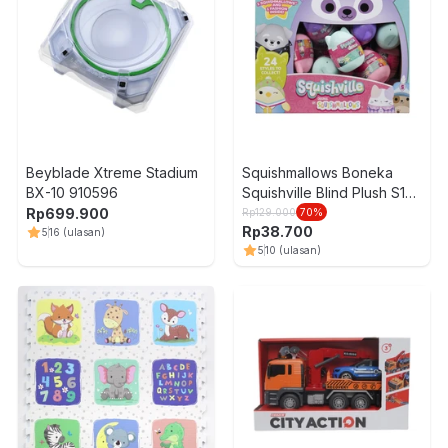
Beyblade Xtreme Stadium
Squishmallows Boneka
BX-10 910596
Squishville Blind Plush S10
Random
Rp
699.900
Rp
129.000
70
%
Rp
38.700
5
16
(ulasan)
5
10
(ulasan)