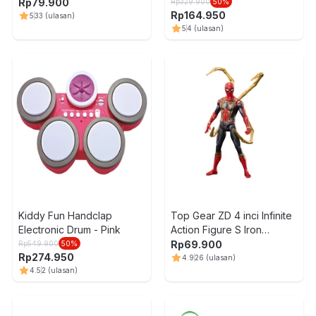
Version 1 Roll Out Random
Rp
79.900
Rp
329.900
50
%
Rp
164.950
5
33
(ulasan)
5
4
(ulasan)
Kiddy Fun Handclap
Top Gear ZD 4 inci Infinite
Electronic Drum - Pink
Action Figure S Iron
Spiderman
Rp
69.900
Rp
549.900
50
%
Rp
274.950
4.9
26
(ulasan)
4.5
2
(ulasan)