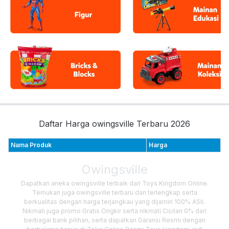
Daftar Harga owingsville Terbaru 2026
Nama Produk
Harga
Owingsville
Dapatkan aneka owingsville terbaik dari Toys Kingdom Online.
Temukan juga owingsville terbaru dan terlengkap serta
berkualitas dengan harga terjangkau yang dijamin 100% ASli.
Nikmati juga promo Gratis Ongkir serta nikmati Cicilan 0% dari
berbagai bank pilihan, serta dapatkan Garansi Resmi dengan