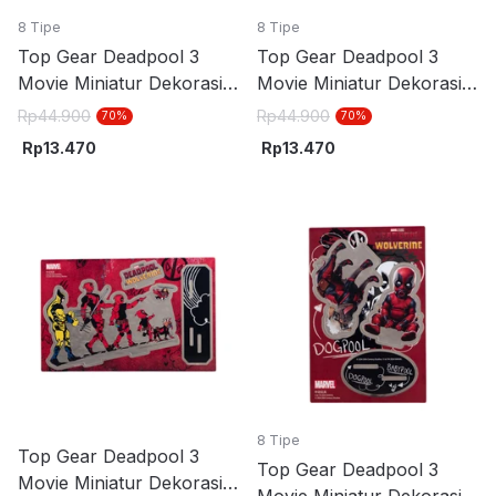
8 Tipe
8 Tipe
Top Gear Deadpool 3
Top Gear Deadpool 3
Movie Miniatur Dekorasi
Movie Miniatur Dekorasi
Stand Akrilik S7 -
Stand Akrilik S10 -
Rp
44.900
Rp
44.900
70
%
70
%
Hitam/Merah
Hitam/Merah
Rp
13.470
Rp
13.470
8 Tipe
Top Gear Deadpool 3
Top Gear Deadpool 3
Movie Miniatur Dekorasi