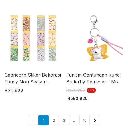
Capricorn Stiker Dekorasi
Funism Gantungan Kunci
Fancy Non Season
Butterfly Retriever - Mix
Random
Rp
11.900
Rp
79.900
20
%
Rp
63.920
1
2
3
...
10