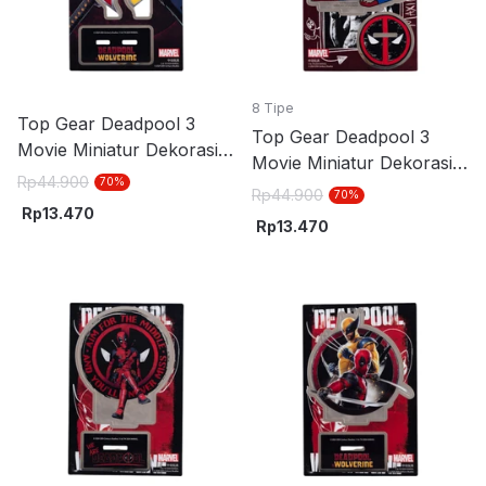
8 Tipe
Top Gear Deadpool 3
Top Gear Deadpool 3
Movie Miniatur Dekorasi
Movie Miniatur Dekorasi
Stand Akrilik S6 - Mix
Rp
44.900
70
%
Stand Akrilik S4 - Merah
Rp
44.900
70
%
Rp
13.470
Rp
13.470