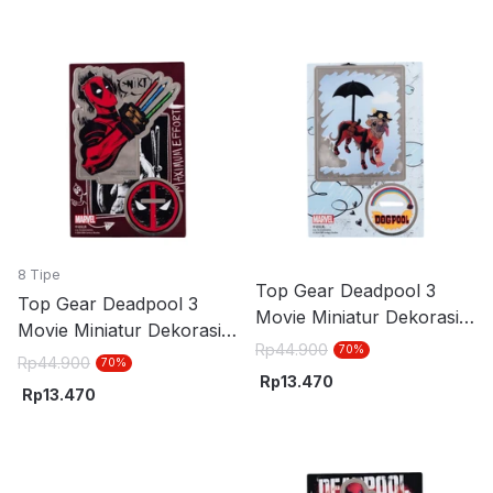
8 Tipe
Top Gear Deadpool 3
Top Gear Deadpool 3
Movie Miniatur Dekorasi
Movie Miniatur Dekorasi
Stand Akrilik S3 - Biru
Rp
44.900
70
%
Stand Akrilik S8 - Merah
Rp
44.900
70
%
Rp
13.470
Rp
13.470