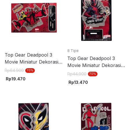
8 Tipe
Top Gear Deadpool 3
Top Gear Deadpool 3
Movie Miniatur Dekorasi
Movie Miniatur Dekorasi
Stand Akrilik S15 - Merah
Rp
64.900
70
%
Stand Akrilik S9 -
Rp
44.900
70
%
Rp
19.470
Hitam/Merah
Rp
13.470