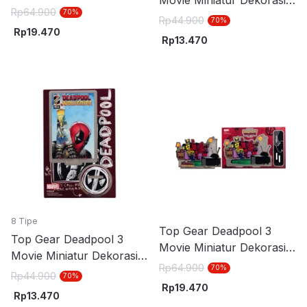
Movie Miniatur Dekorasi
Stand Akrilik 13 - Merah
Rp
64.900
70
%
Stand Akrilik S5 - Merah
Rp
44.900
70
%
Rp
19.470
Rp
13.470
8 Tipe
Top Gear Deadpool 3
Top Gear Deadpool 3
Movie Miniatur Dekorasi
Movie Miniatur Dekorasi
Stand Akrilik 14 - Mix
Rp
64.900
70
%
Stand Akrilik S1 - Mix
Rp
44.900
70
%
Rp
19.470
Rp
13.470