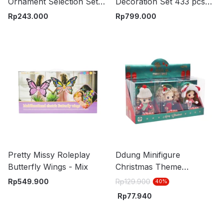
Ornament Selection Set
Decoration Set 433 pcs
153 pcs 40744 - Mix
40743 - Merah
Rp
243.000
Rp
799.000
Pretty Missy Roleplay
Ddung Minifigure
Butterfly Wings - Mix
Christmas Theme
Random
Rp
549.900
Rp
129.900
40
%
Rp
77.940