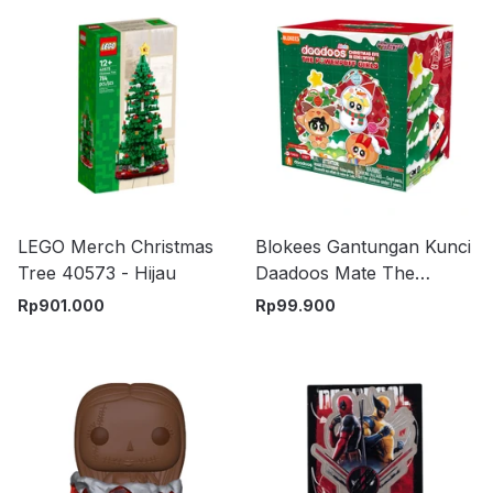
LEGO Merch Christmas
Blokees Gantungan Kunci
Tree 40573 - Hijau
Daadoos Mate The
Powerpuff Girls Christmas
Rp
901.000
Rp
99.900
Eve Random