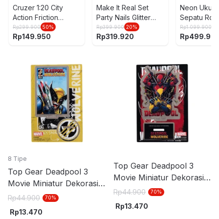
Cruzer 1:20 City
Make It Real Set
Neon Ukura
Action Friction
Party Nails Glitter
Sepatu Roda
Electric Truck
Studio
Rp
299.900
50
%
Rp
399.900
20
%
Rp
1.099.900
5
Rp
149.950
Rp
319.920
Rp
499.90
8 Tipe
Top Gear Deadpool 3
Top Gear Deadpool 3
Movie Miniatur Dekorasi
Movie Miniatur Dekorasi
Stand Akrilik S11 - Mix
Rp
44.900
70
%
Stand Akrilik S2 - Kuning
Rp
44.900
70
%
Rp
13.470
Rp
13.470