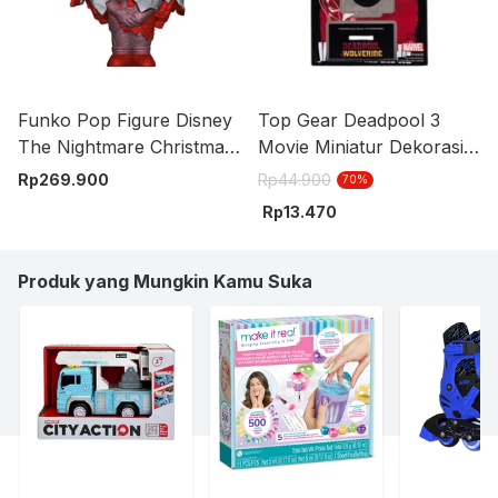
Funko Pop Figure Disney
Top Gear Deadpool 3
The Nightmare Christmas
Movie Miniatur Dekorasi
Sally FUN76223
Stand Akrilik S12 - Mix
Rp
269.900
Rp
44.900
70
%
Rp
13.470
Produk yang Mungkin Kamu Suka