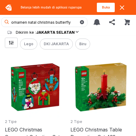
Belanja lebih mudah di aplikasi
ruparupa
Buka
Dikirim ke :
JAKARTA SELATAN
Lego
DKI JAKARTA
Biru
2 Tipe
2 Tipe
LEGO Christmas
LEGO Christmas Table