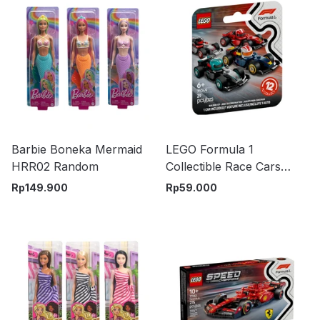
Barbie Boneka Mermaid
LEGO Formula 1
HRR02 Random
Collectible Race Cars
71049 Random
Rp
149.900
Rp
59.000