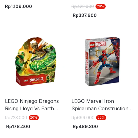
10464 - Mix
pcs 60479 - Mix
Rp
1.109.000
Rp
422.000
20
%
Rp
337.600
LEGO Ninjago Dragons
LEGO Marvel Iron
Rising Lloyd Vs Earth
Spiderman Construction
Monster Spinner Set 52
Figure 76298
Rp
223.000
Rp
699.000
20
%
30
%
pcs 71850 - Mix
Rp
178.400
Rp
489.300