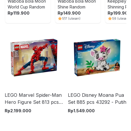
Waboba Bola Moon
Waboba Bola Moon
Keeppley He
World Cup Random
Shine Random
Shinning Pu
Shop
Rp
119.900
Rp
149.900
Rp
199.900
5
17
(ulasan)
5
6
(ulasan)
LEGO Marvel Spider-Man
LEGO Disney Moana Pua
Hero Figure Set 813 pcs
Set 885 pcs 43292 - Putih
76346 - Merah
Rp
2.199.000
Rp
1.549.000