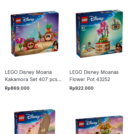
LEGO Disney Moana
LEGO Disney Moanas
Kakamora Set 407 pcs
Flower Pot 43252
43293 - Cokelat
Rp
869.000
Rp
922.000