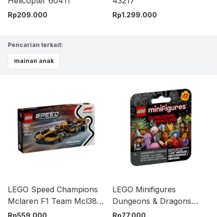
Helicopter 60411
43217
Rp
209.000
Rp
1.299.000
Pencarian terkait:
mainan anak
LEGO Speed Champions
LEGO Minifigures
Mclaren F1 Team Mcl38
Dungeons & Dragons
Set 269 pcs 77251 -
71047 Random
Rp
559.000
Rp
77.000