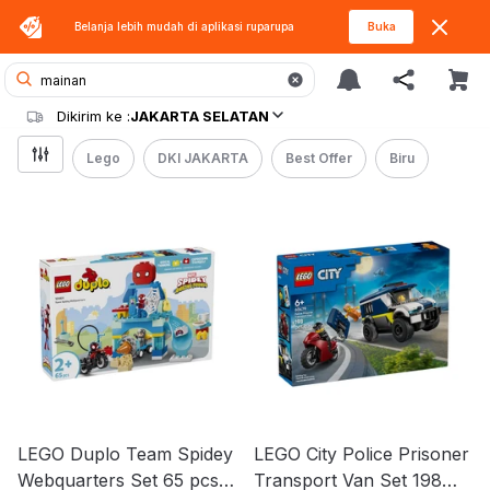
Belanja lebih mudah di aplikasi
ruparupa
Buka
Dikirim ke :
JAKARTA SELATAN
Lego
DKI JAKARTA
Best Offer
Biru
LEGO Duplo Team Spidey
LEGO City Police Prisoner
Webquarters Set 65 pcs
Transport Van Set 198