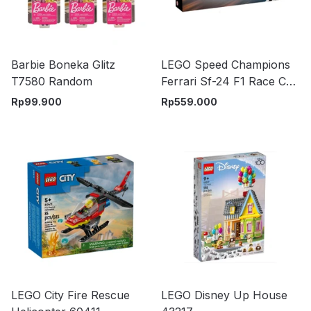
Barbie Boneka Glitz
LEGO Speed Champions
T7580 Random
Ferrari Sf-24 F1 Race Car
Set 275 pcs 77242 -
Rp
99.900
Rp
559.000
Merah
LEGO City Fire Rescue
LEGO Disney Up House