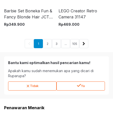
Barbie Set Boneka Fun &
LEGO Creator Retro
Fancy Blonde Hair JCT72
Camera 31147
- Mix
Rp
349.900
Rp
469.000
1
2
3
...
105
Bantu kami optimalkan hasil pencarian kamu!
Apakah kamu sudah menemukan apa yang dicari di
Ruparupa?
Tidak
Ya
Penawaran Menarik