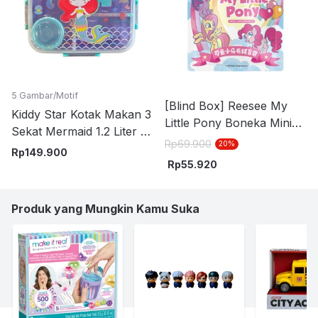
5 Gambar/Motif
[Blind Box] Reesee My
Kiddy Star Kotak Makan 3
Little Pony Boneka Mini
Sekat Mermaid 1.2 Liter -
7.6 cm
Rp
69.900
20
%
Mix
Rp
149.900
Rp
55.920
Produk yang Mungkin Kamu Suka