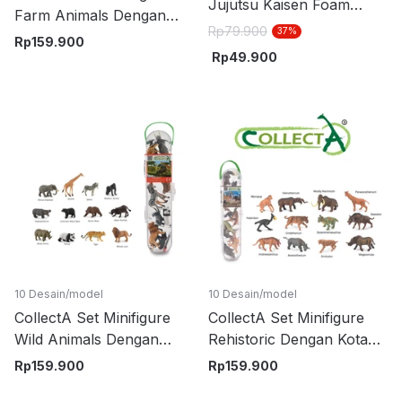
Jujutsu Kaisen Foam
Farm Animals Dengan
Gravity Random
Rp
79.900
37
%
Kotak Penyimpanan - Mix
Rp
159.900
Rp
49.900
10 Desain/model
10 Desain/model
CollectA Set Minifigure
CollectA Set Minifigure
Wild Animals Dengan
Rehistoric Dengan Kotak
Kotak Penyimpanan - Mix
Penyimpanan - Mix
Rp
159.900
Rp
159.900