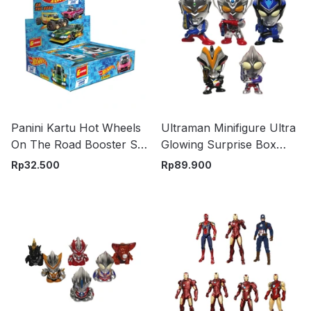
Panini Kartu Hot Wheels
Ultraman Minifigure Ultra
On The Road Booster Set
Glowing Surprise Box
6 Pcs Random
Random
Rp
32.500
Rp
89.900