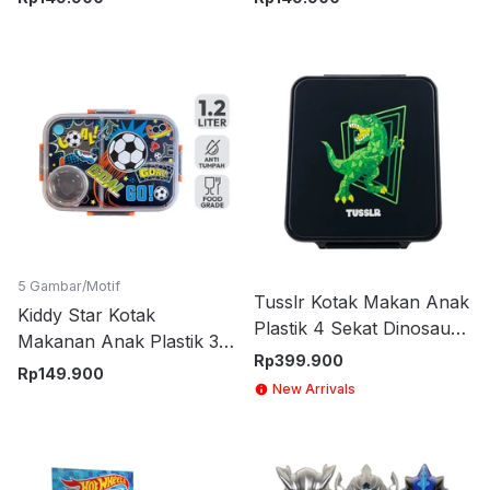
- Biru
5 Gambar/Motif
Tusslr Kotak Makan Anak
Kiddy Star Kotak
Plastik 4 Sekat Dinosaur
Makanan Anak Plastik 3
1.35 Liter - Hitam
Rp
399.900
Sekat Ball 1.2 Liter - Biru
Rp
149.900
New Arrivals