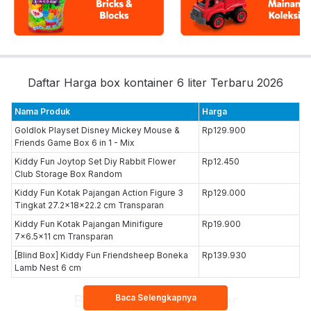
Daftar Harga box kontainer 6 liter Terbaru 2026
Nama Produk
Harga
Goldlok Playset Disney Mickey Mouse &
Rp129.900
Friends Game Box 6 in 1 - Mix
Kiddy Fun Joytop Set Diy Rabbit Flower
Rp12.450
Club Storage Box Random
Kiddy Fun Kotak Pajangan Action Figure 3
Rp129.000
Tingkat 27.2x18x22.2 cm Transparan
Kiddy Fun Kotak Pajangan Minifigure
Rp19.900
7x6.5x11 cm Transparan
[Blind Box] Kiddy Fun Friendsheep Boneka
Rp139.930
Lamb Nest 6 cm
Box Kontainer-6-liter
Baca Selengkapnya