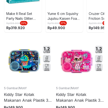
Make It Real Set
Yume 6 cm Squishy
Cruzer City 
Party Nails Glitter
Jujutsu Kaisen Foam
Friction Sch
Studio
Gravity Random
1:20 - Kunin
Rp
399.900
20
%
Rp
79.900
37
%
Rp
299.900
50
Rp
319.920
Rp
49.900
Rp
149.950
5 Gambar/Motif
5 Gambar/Motif
Kiddy Star Kotak
Kiddy Star Kotak
Makanan Anak Plastik 3
Makanan Anak Plastik 3
Sekat Space Dino 1.2 Liter
Sekat Cat 1.2 Liter - Pink
Rp
149.900
Rp
149.900