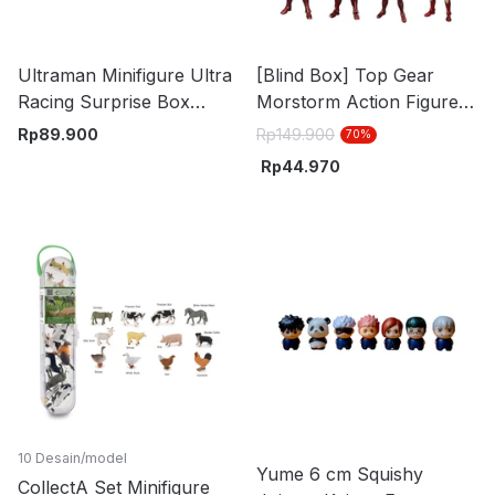
Ultraman Minifigure Ultra
[Blind Box] Top Gear
Racing Surprise Box
Morstorm Action Figure
Random
Marvel
Rp
89.900
Rp
149.900
70
%
Rp
44.970
10 Desain/model
Yume 6 cm Squishy
CollectA Set Minifigure