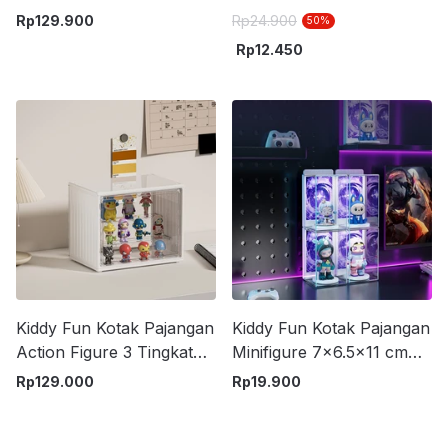
Game Box 6 in 1 - Mix
Storage Box Random
Rp
129.900
Rp
24.900
50
%
Rp
12.450
Kiddy Fun Kotak Pajangan
Kiddy Fun Kotak Pajangan
Action Figure 3 Tingkat
Minifigure 7x6.5x11 cm
27.2x18x22.2 cm
Transparan
Rp
129.000
Rp
19.900
Transparan