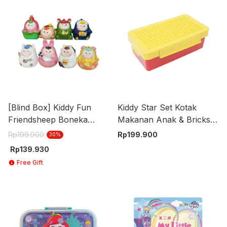
[Blind Box] Kiddy Fun
Kiddy Star Set Kotak
Friendsheep Boneka
Makanan Anak & Bricks
Lamb Nest 6 cm
Plastik 1.15 Liter - Mix
Rp
199.900
Rp
199.900
30
%
Rp
139.930
Free Gift