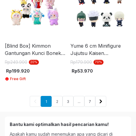
[Blind Box] Kimmon
Yume 6 cm Minifigure
Gantungan Kunci Boneka
Jujutsu Kaisen
V8
Bobblehead 11200
Rp
249.900
Rp
179.900
20
%
70
%
Random
Rp
199.920
Rp
53.970
Free Gift
1
2
3
...
7
Bantu kami optimalkan hasil pencarian kamu!
Apakah kamu sudah menemukan apa yang dicari di