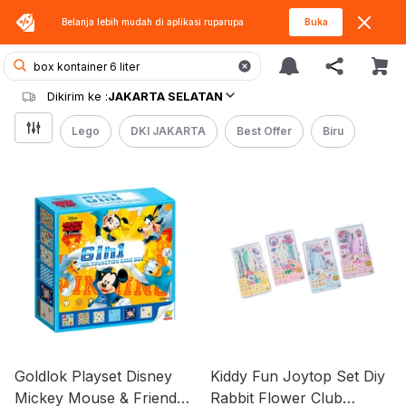
Belanja lebih mudah di aplikasi
ruparupa
Buka
Dikirim ke :
JAKARTA SELATAN
Lego
DKI JAKARTA
Best Offer
Biru
Goldlok Playset Disney
Kiddy Fun Joytop Set Diy
Mickey Mouse & Friends
Rabbit Flower Club