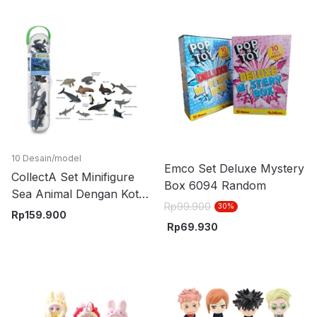
10 Desain/model
Emco Set Deluxe Mystery
CollectA Set Minifigure
Box 6094 Random
Sea Animal Dengan Kotak
Rp
99.900
30
%
Penyimpanan V1 - Mix
Rp
159.900
Rp
69.930