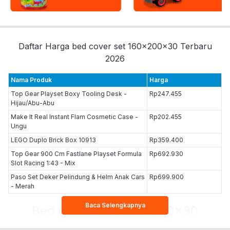
Daftar Harga bed cover set 160x200x30 Terbaru
2026
Nama Produk
Harga
Top Gear Playset Boxy Tooling Desk -
Rp247.455
Hijau/Abu-Abu
Make It Real Instant Flam Cosmetic Case -
Rp202.455
Ungu
LEGO Duplo Brick Box 10913
Rp359.400
Top Gear 900 Cm Fastlane Playset Formula
Rp692.930
Slot Racing 1:43 - Mix
Paso Set Deker Pelindung & Helm Anak Cars
Rp699.900
- Merah
Baca Selengkapnya
Bed Cover-set-160x200x30
Dapatkan aneka bed cover-set-160x200x30 terbaik dari Toys