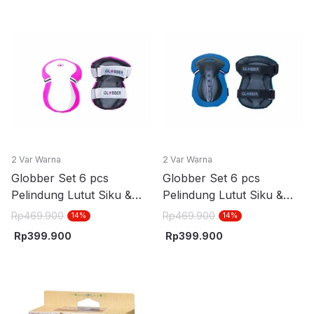
2 Var Warna
2 Var Warna
Globber Set 6 pcs
Globber Set 6 pcs
Pelindung Lutut Siku &
Pelindung Lutut Siku &
Tangan Junior - Pink
Tangan Junior - Biru
Rp
469.900
Rp
469.900
14
%
14
%
Navy
Rp
399.900
Rp
399.900