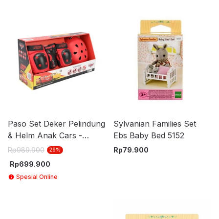
Paso Set Deker Pelindung
Sylvanian Families Set
& Helm Anak Cars -
Ebs Baby Bed 5152
Merah
Rp
989.900
Rp
79.900
29
%
Rp
699.900
Spesial Online