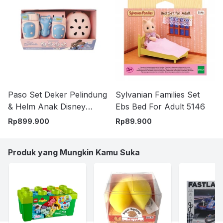
Paso Set Deker Pelindung
Sylvanian Families Set
& Helm Anak Disney
Ebs Bed For Adult 5146
Zootopia - Pink/Biru
Rp
899.900
Rp
89.900
Produk yang Mungkin Kamu Suka