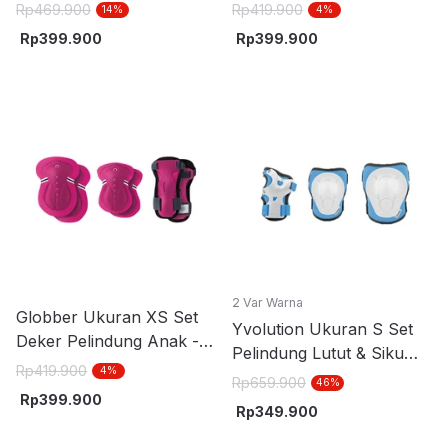
Hijau Mint
Biru Navy
Rp
469.900
Rp
419.900
14
%
4
%
Rp
399.900
Rp
399.900
2 Var Warna
Globber Ukuran XS Set
Yvolution Ukuran S Set
Deker Pelindung Anak -
Pelindung Lutut & Siku
Pink Fuchsia
Rp
419.900
4
%
Anak - Biru
Rp
659.900
46
%
Rp
399.900
Rp
349.900