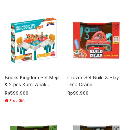
Bricks Kingdom Set Meja
Cruzer Set Build & Play
& 2 pcs Kursi Anak
Dino Crane
Building Bricks - Mix
Rp
599.900
Rp
99.900
Free Gift