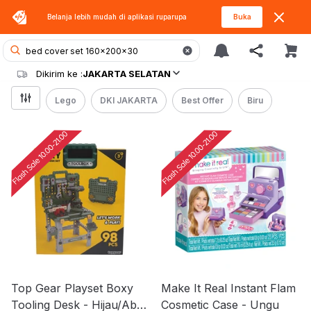
Belanja lebih mudah di aplikasi
ruparupa
Buka
Dikirim ke :
JAKARTA SELATAN
Lego
DKI JAKARTA
Best Offer
Biru
Top Gear Playset Boxy
Make It Real Instant Flam
Tooling Desk - Hijau/Abu-
Cosmetic Case - Ungu