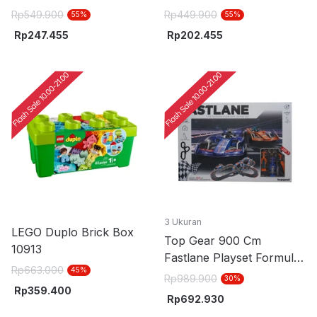
Abu
Rp
549.900
Rp
449.900
55
%
55
%
Rp
247.455
Rp
202.455
3 Ukuran
LEGO Duplo Brick Box
Top Gear 900 Cm
10913
Fastlane Playset Formula
Rp
663.000
45
%
Slot Racing 1:43 - Mix
Rp
989.900
30
%
Rp
359.400
Rp
692.930