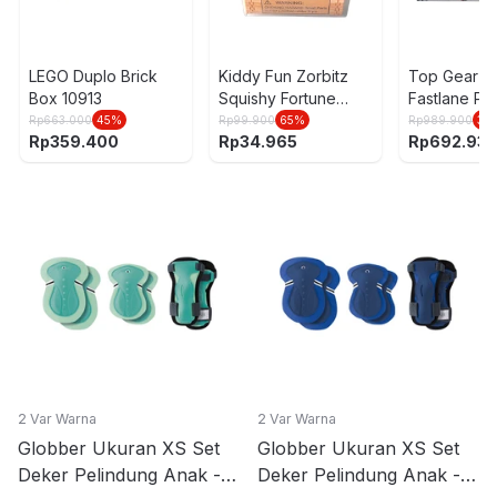
LEGO Duplo Brick
Kiddy Fun Zorbitz
Top Gear 9
Box 10913
Squishy Fortune
Fastlane Pl
Cookie 8215
Formula Slo
Rp
663.000
45
%
Rp
99.900
65
%
Rp
989.900
30
Rp
359.400
Rp
34.965
Rp
692.93
1:43 - Mix
2 Var Warna
2 Var Warna
Globber Ukuran XS Set
Globber Ukuran XS Set
Deker Pelindung Anak -
Deker Pelindung Anak -