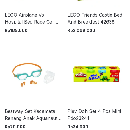
LEGO Airplane Vs
LEGO Friends Castle Bed
Hospital Bed Race Car
And Breakfast 42638
Pack
Rp
189.000
Rp
2.069.000
Bestway Set Kacamata
Play Doh Set 4 Pcs Mini
Renang Anak Aquanaut
Pdo23241
Essential 26034
Rp
79.900
Rp
34.900