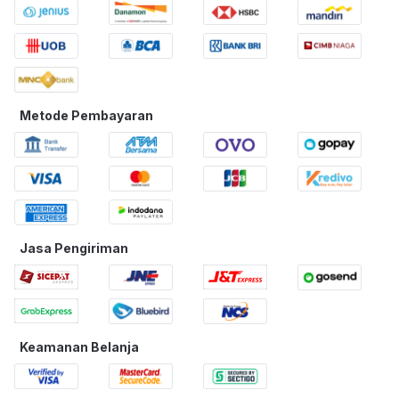
Apa manfaat bermain boneka bayi?
Membantu mengembangkan empati, kreativitas, serta
kemampuan sosial dan imajinasi anak.
Apakah boneka bayi aman untuk anak kecil?
Ya, selama dipilih sesuai usia dan menggunakan material yang
aman.
Apa perbedaan boneka bayi interaktif dan biasa?
Metode Pembayaran
Boneka interaktif memiliki fitur seperti suara atau gerakan,
sedangkan boneka biasa tidak.
Bagaimana memilih boneka bayi yang tepat?
Pilih berdasarkan usia anak, ukuran, fitur, serta bahan yang
digunakan.
Apakah bisa belanja boneka bayi secara online?
Anda dapat membeli berbagai pilihan boneka bayi melalui Toys
Kingdom Online di Ruparupa dengan mudah dan praktis.
Jasa Pengiriman
Keamanan Belanja