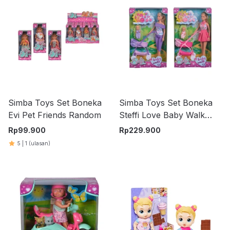
Simba Toys Set Boneka
Simba Toys Set Boneka
Evi Pet Friends Random
Steffi Love Baby Walk
Random
Rp
99.900
Rp
229.900
5
|
1
(ulasan)