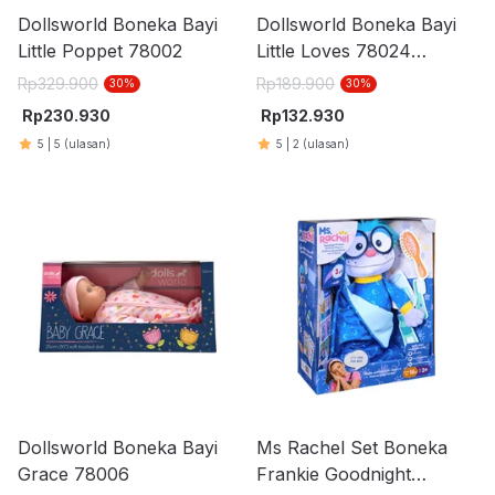
Dollsworld Boneka Bayi
Dollsworld Boneka Bayi
Little Poppet 78002
Little Loves 78024
Random
Rp
329.900
Rp
189.900
30
%
30
%
Rp
230.930
Rp
132.930
5
|
5
(ulasan)
5
|
2
(ulasan)
Dollsworld Boneka Bayi
Ms Rachel Set Boneka
Grace 78006
Frankie Goodnight