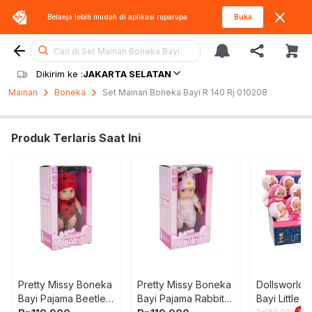
Belanja lebih mudah di aplikasi
ruparupa
Buka
Cari di Set Mainan Boneka Bayi
Dikirim ke :
JAKARTA SELATAN
Mainan
Boneka
Set Mainan Boneka Bayi R 140 Rj 010208
Produk Terlaris Saat Ini
Pretty Missy Boneka
Pretty Missy Boneka
Dollsworld
Bayi Pajama Beetle -
Bayi Pajama Rabbit -
Bayi Little 