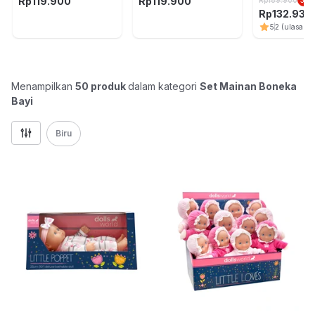
Merah
Pink
78024 Ran
Rp
119.900
Rp
119.900
Rp
189.900
30
Rp
132.930
5
2
(ulasan)
Menampilkan
50
produk
dalam kategori
Set Mainan Boneka
Bayi
Biru