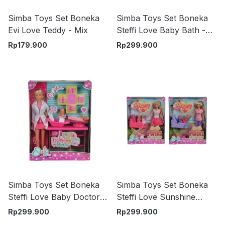
Simba Toys Set Boneka
Simba Toys Set Boneka
Evi Love Teddy - Mix
Steffi Love Baby Bath -
Mix
Rp
179.900
Rp
299.900
Simba Toys Set Boneka
Simba Toys Set Boneka
Steffi Love Baby Doctor -
Steffi Love Sunshine
Pink
Twins Random
Rp
299.900
Rp
299.900