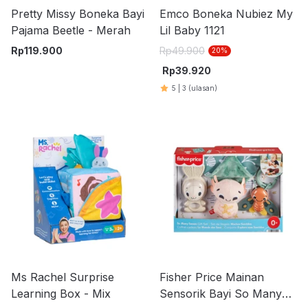
Pretty Missy Boneka Bayi
Emco Boneka Nubiez My
Pajama Beetle - Merah
Lil Baby 1121
Rp
119.900
Rp
49.900
20
%
Rp
39.920
5
|
3
(ulasan)
Ms Rachel Surprise
Fisher Price Mainan
Learning Box - Mix
Sensorik Bayi So Many