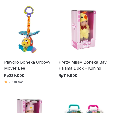
Playgro Boneka Groovy
Pretty Missy Boneka Bayi
Mover Bee
Pajama Duck - Kuning
Rp
229.000
Rp
119.900
5
|
1
(ulasan)