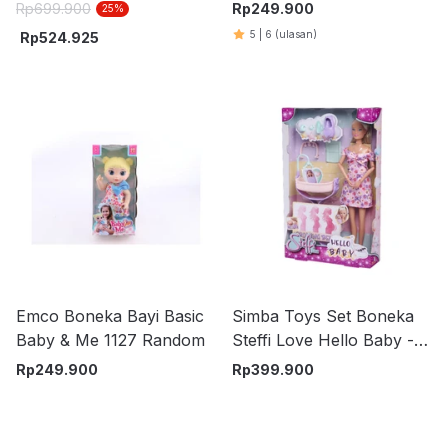
Senses Gift Set
Rp
699.900
Rp
249.900
25
%
5
|
6
(ulasan)
Rp
524.925
Emco Boneka Bayi Basic
Simba Toys Set Boneka
Baby & Me 1127 Random
Steffi Love Hello Baby -
Mix
Rp
249.900
Rp
399.900