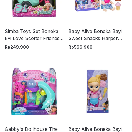
Simba Toys Set Boneka
Baby Alive Boneka Bayi
Evi Love Scotter Friends -
Sweet Snacks Harper
Mix
Hugs G1449 - Mix
Rp
249.900
Rp
599.900
Gabby's Dollhouse The
Baby Alive Boneka Bayi