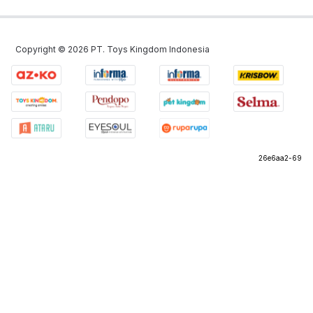
Copyright ©
2026
PT. Toys Kingdom Indonesia
26e6aa2-69
©
2026
PT Omni Digitama Internusa
26e6aa2-69