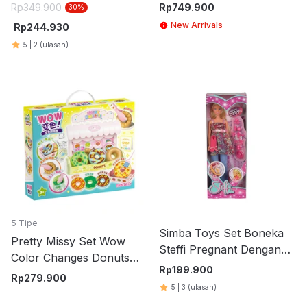
Bedtime - Biru
Rp
349.900
Rp
749.900
30
%
New Arrivals
Rp
244.930
5
|
2
(ulasan)
5 Tipe
Simba Toys Set Boneka
Pretty Missy Set Wow
Steffi Pregnant Dengan
Color Changes Donuts
Aksesori
Rp
199.900
Kiosk - Mix
Rp
279.900
5
|
3
(ulasan)