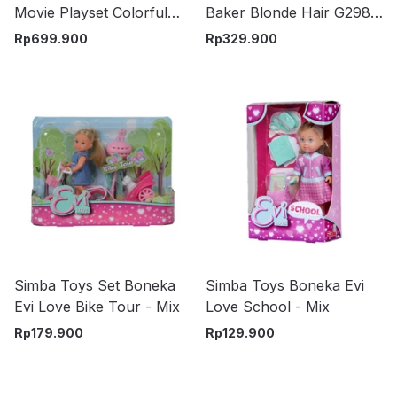
Movie Playset Colorful
Baker Blonde Hair G2983
Kitty Aquarium - Mix
- Mix
Rp
699.900
Rp
329.900
Simba Toys Set Boneka
Simba Toys Boneka Evi
Evi Love Bike Tour - Mix
Love School - Mix
Rp
179.900
Rp
129.900