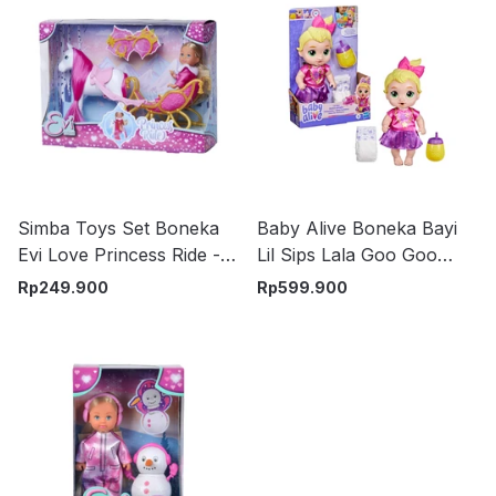
Simba Toys Set Boneka
Baby Alive Boneka Bayi
Evi Love Princess Ride -
Lil Sips Lala Goo Goo
Mix
G1447 - Mix
Rp
249.900
Rp
599.900