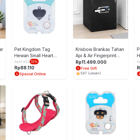
ar
Pet Kingdom Tag
Krisbow Brankas Tahan
P
Hewan Small Heart
Api & Air Fingerprint
H
Pt064-3
53x48.3x61 cm
P
Rp
11.499.000
Rp
97.900
10
%
R
Rp
88.110
R
FP3503F - Hitam
Free Gift
5
67
(ulasan)
Spesial Online