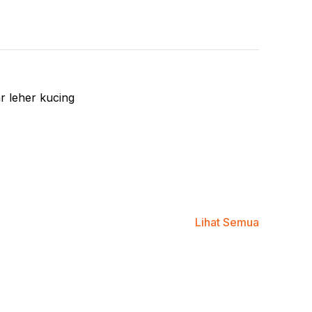
 Salon
 Salon Beroda
age and Facial Bed
i Keramas
ar leher kucing
Lihat Semua
VIOLET