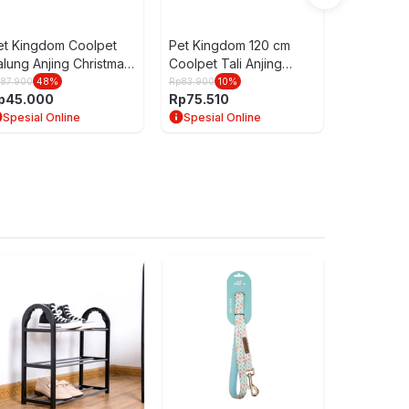
et Kingdom Coolpet
Pet Kingdom 120 cm
alung Anjing Christmas
Coolpet Tali Anjing
kuran L - Pink
Medium 20Mm - Abu
p
87.900
48
%
Rp
83.900
10
%
p
45.000
Rp
75.510
Spesial Online
Spesial Online
Dentalight C
Anjing All Li
Glucosamin
Rp
39.900
Chondroitin
5
6
(ulasan)
Jointsupport