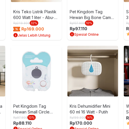
Kris Teko Listrik Plastik
Pet Kingdom Tag
S
600 Watt 1 liter - Abu-
Hewan Big Bone Camo
3
Abu
Pt109-3
Rp
249.900
32
%
Rp
107.900
10
%
R
Rp
97.110
R
Rp
169.000
Spesial Online
Jelas Lebih Untung
fa
Pet Kingdom Tag
Kris Dehumidifier Mini
W
r
Hewan Small Circle
60 ml 16 Watt - Putih
S
Pt063-3
R
Rp
97.900
10
%
Rp
199.900
14
%
Rp
88.110
Rp
170.000
Spesial Online
Spesial Online