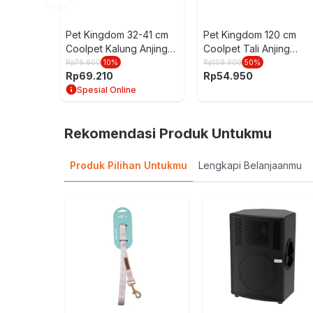
Pet Kingdom 32-41 cm
Pet Kingdom 120 cm
Coolpet Kalung Anjing
Coolpet Tali Anjing
Hllwn M - Ungu
Halloween - Ungu
Rp
76.900
10
%
Rp
109.900
50
%
Rp
69.210
Rp
54.950
Spesial Online
Rekomendasi Produk Untukmu
Produk Pilihan Untukmu
Lengkapi Belanjaanmu