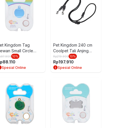
et Kingdom Tag
Pet Kingdom 240 cm
ewan Small Circle
Coolpet Tali Anjing
astel Pt107-2
Multiway Xs - Hitam
p
97.900
10
%
Rp
219.900
10
%
p
88.110
Rp
197.910
Spesial Online
Spesial Online