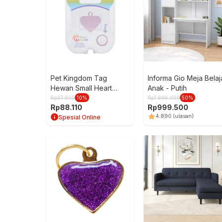
Pet Kingdom Tag
Informa Gio Meja Belaj
Hewan Small Heart
Anak - Putih
Pastel Pt108-1
Rp
97.900
10
%
Rp
1.999.000
50
%
Rp
88.110
Rp
999.500
4.8
90
(ulasan)
Spesial Online