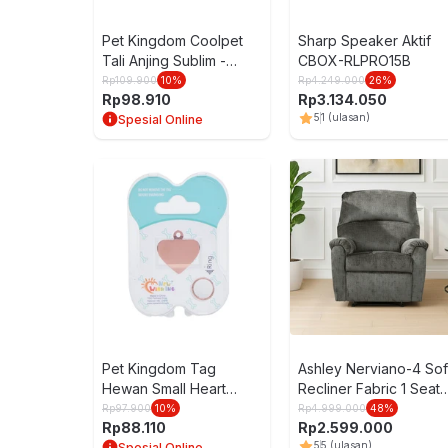
Pet Kingdom Coolpet
Sharp Speaker Aktif
Tali Anjing Sublim -
CBOX-RLPRO15B
Peach
Rp
109.900
10
%
Rp
4.249.000
26
%
Rp
98.910
Rp
3.134.050
5
1
(ulasan)
Spesial Online
Pet Kingdom Tag
Ashley Nerviano-4 So
Hewan Small Heart
Recliner Fabric 1 Seate
Pt064-2
- Abu-Abu
Rp
97.900
10
%
Rp
4.999.000
48
%
Rp
88.110
Rp
2.599.000
5
5
(ulasan)
Spesial Online