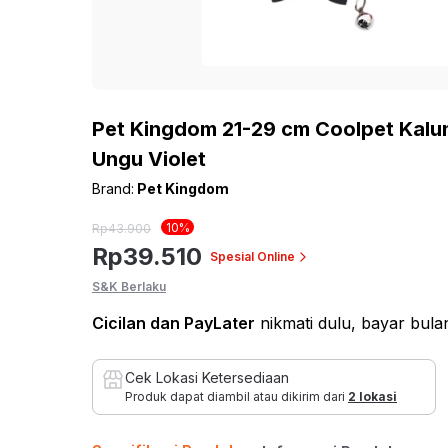
Home Improvement
Kursi
ROLKA
Lihat Semua Inspirasi
Bed & Bath
Sof
Pet Kingdom
Sofa
Hobi & Gaya Hidup
Pet Kingdom 21-29 cm Coolpet Kalu
Sofa
Ungu Violet
Pendopo
Kesehatan dan
Sofa
Brand:
Pet Kingdom
Olahraga
Set S
THYS
10
%
Rp
43.900
Mainan & Bayi
Sofa 
Rp
39.510
Spesial Online
Sofa 
EYE SOUL
S&K Berlaku
Otomotif
Sofa
Cicilan
dan PayLater
nikmati dulu, bayar bul
Bean
Sofa
Cek Lokasi Ketersediaan
Produk dapat diambil atau dikirim dari
2 lokasi
Fur