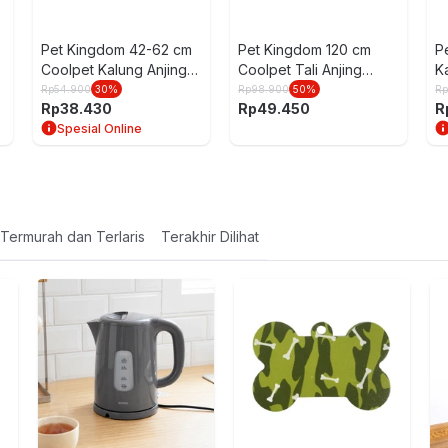
Pet Kingdom 42-62 cm
Pet Kingdom 120 cm
P
Coolpet Kalung Anjing
Coolpet Tali Anjing
K
Large - Abu-Abu
Christmas - Pink
U
Rp
54.900
30
%
Rp
98.900
50
%
R
Rp
38.430
Rp
49.450
R
Spesial Online
Termurah dan Terlaris
Terakhir Dilihat