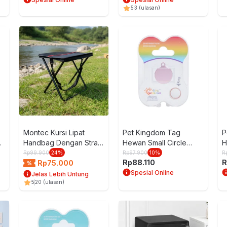
5
3
(ulasan)
Montec Kursi Lipat
Pet Kingdom Tag
P
ng
Handbag Dengan Strap
Hewan Small Circle
H
- Hitam
Pastel Pt107-1
P
Rp
99.900
24
%
Rp
97.900
10
%
R
Rp
88.110
R
Rp
75.000
Spesial Online
Jelas Lebih Untung
5
20
(ulasan)