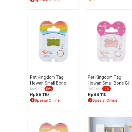
Pet Kingdom Tag
Pet Kingdom Tag
Hewan Small Bone
Hewan Small Bone Bli
Pastel Pt106-4
Pt100-2
Rp
97.900
10
%
Rp
97.900
10
%
Rp
88.110
Rp
88.110
Spesial Online
Spesial Online