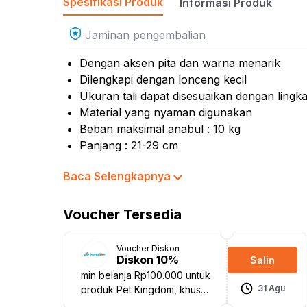
Spesifikasi Produk
Informasi Produk
Kursi
Kursi
Jaminan pengembalian
Mass
Dengan aksen pita dan warna menarik
Kurs
Dilengkapi dengan lonceng kecil
Ukuran tali dapat disesuaikan dengan lingk
Material yang nyaman digunakan
Beban maksimal anabul : 10 kg
Panjang : 21-29 cm
Material: nylon & polyester
Baca Selengkapnya
Panjang produk : 29 cm
Warna:
Ungu
Voucher Tersedia
Dimensi Kemasan:
19.0 x 6.0 x 3.0
cm
Berat:
0.03
kg
Voucher Diskon
SKU:
10556460
Diskon 10%
Salin
Nama Komoditas:
COOLPET CAT COLLAR 
min belanja Rp100.000 untuk
31 Agu
produk Pet Kingdom, khusus
pengguna baru