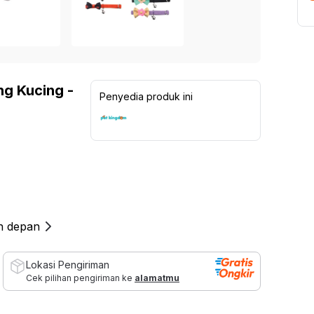
Lampu Indoor
Kinetic Sepeda Statis 8.5Be -
Kinetic Dumbbell Karet 2
 Sekolah
Abu-Abu / Hitam
1.099.000
Rp
Furn
Lampu untuk Outdoor
1.999.000
Rp
Rp
1.299.000
15
%
a
Kursi 
Rp
3.699.000
45
%
5
137
ulasan
5
70
ulasan
Ide dan Inspirasi
 > 3 Dudukan
Set Ka
ng Kucing -
Penyedia produk ini
Living Room Goals
 2 Dudukan
Kursi 
Organizer Storage Must Haves
 1 Dudukan
Shades of Brown
ofa
Dressing Room Essentials
Sectional
Recliner
 Bed
an depan
 Bag
 Modular
Lokasi Pengiriman
Cek pilihan pengiriman ke
alamatmu
nitur Salon & Spa