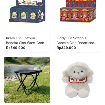
Kiddy Fun Softopia
Kiddy Fun Softopia
Boneka Cino Warm Corner
Boneka Cino Dreamland
Random
Circus Random
Rp
349.900
Rp
349.900