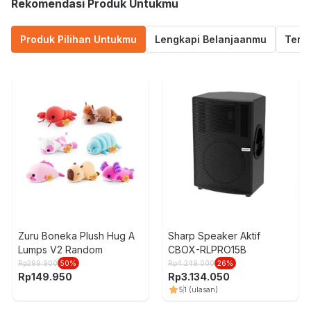
Rekomendasi Produk Untukmu
Produk Pilihan Untukmu
Lengkapi Belanjaanmu
Termu
Zuru Boneka Plush Hug A
Sharp Speaker Aktif
Lumps V2 Random
CBOX-RLPRO15B
Rp
299.900
50
%
Rp
4.249.000
26
%
Rp
149.950
Rp
3.134.050
5
1
(ulasan)