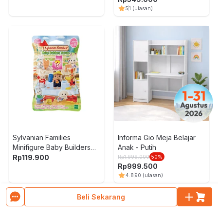
5
1
(ulasan)
Sylvanian Families
Informa Gio Meja Belajar
Minifigure Baby Builders
Anak - Putih
Series Random
Rp
119.900
Rp
1.999.000
50
%
Rp
999.500
4.8
90
(ulasan)
Muat Lebih Banyak Produk
Beli Sekarang