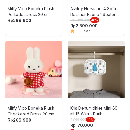
Miffy Vipo Boneka Plush
Ashley Nerviano-4 Sofa
Polkadot Dress 20 cm -
Recliner Fabric 1 Seater -
Cokelat/Putih
Abu-Abu
Rp
269.900
Rp
4.999.000
48
%
Rp
2.599.000
5
5
(ulasan)
Miffy Vipo Boneka Plush
Kris Dehumidifier Mini 60
Checkered Dress 20 cm -
ml 16 Watt - Putih
Putih/Merah
Rp
269.900
Rp
199.900
14
%
Rp
170.000