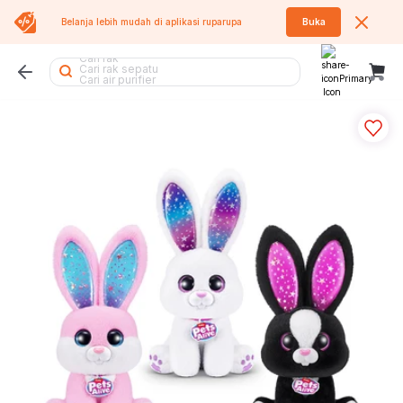
Belanja lebih mudah di aplikasi
ruparupa
Buka
Cari sofa
Cari rak
Cari rak sepatu
Cari air purifier
Cari kipas angin
Cari kursi lipat
Cari lemari besi
Cari kipas
Cari kursi
Cari kasur
Cari rak piring
Cari meja makan
Cari sofa bed
Cari koper
Cari meja belajar
Cari kursi kantor
Cari lemari
Cari tumbler
Cari meja lipat
Cari rak buku
Cari tangga
Cari tempat sampah
Cari lemari pakaian
Cari rak besi
Cari meja