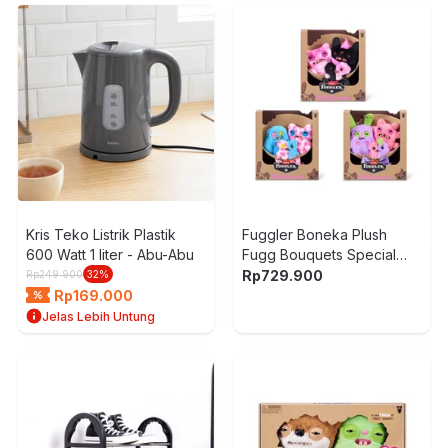
Kris Teko Listrik Plastik
Fuggler Boneka Plush
600 Watt 1 liter - Abu-Abu
Fugg Bouquets Special
Feature Series1 Random
Rp
729.900
Rp
249.900
32
%
Rp
169.000
Jelas Lebih Untung