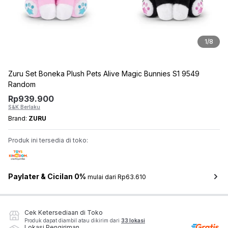
1
/
8
Zuru Set Boneka Plush Pets Alive Magic Bunnies S1 9549
Random
Rp
939.900
S&K Berlaku
Brand:
ZURU
Produk ini tersedia di toko:
Paylater & Cicilan 0%
mulai dari Rp63.610
Cek Ketersediaan di Toko
Produk dapat diambil atau dikirim dari
33 lokasi
Lokasi Pengiriman