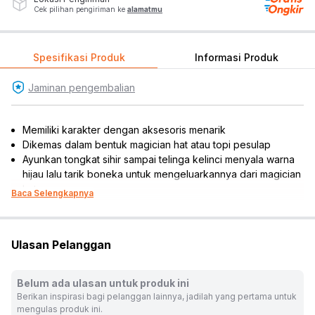
Cek pilihan pengiriman ke
alamatmu
Spesifikasi Produk
Informasi Produk
Jaminan pengembalian
Memiliki karakter dengan aksesoris menarik
Dikemas dalam bentuk magician hat atau topi pesulap
Ayunkan tongkat sihir sampai telinga kelinci menyala warna
hijau lalu tarik boneka untuk mengeluarkannya dari magician
hat
Baca Selengkapnya
Dilengkapi fitur lampu dan suara
Terdapat 30 fitur interaktif
Permukaan terasa halus, lembut, dan nyaman
Ulasan Pelanggan
Melatih kreativitas dan daya imajinatif anak
Cocok dijadikan sebagai koleksi atau referensi hadiah
Baterai : AAA x 3 pcs
Belum ada ulasan untuk produk ini
Isi set : 1 pc boneka, 1 pc star wand, 1 pc fluffy putty, 2 pcs
Berikan inspirasi bagi pelanggan lainnya, jadilah yang pertama untuk
mini bunnies, 5 pcs sticker, 1 conffetti, 1 buku panduan, 1
mengulas produk ini.