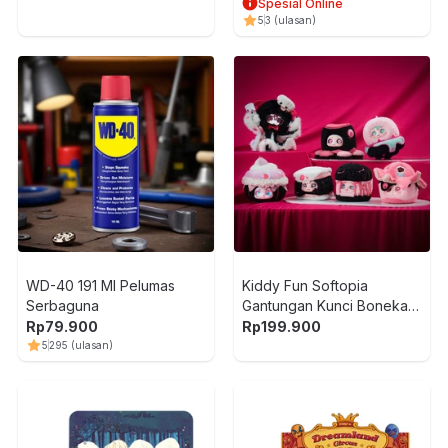
Spesial Online
5
3
(ulasan)
WD-40 191 Ml Pelumas
Kiddy Fun Softopia
Serbaguna
Gantungan Kunci Boneka
Plush Cino Black Monday
Rp
79.900
Rp
199.900
Random
5
295
(ulasan)