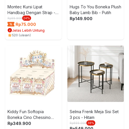
Montec Kursi Lipat
Hugs To You Boneka Plush
Handbag Dengan Strap -
Baby Lamb Bib - Putih
Hitam
Rp
149.900
Rp
99.900
24
%
Rp
75.000
Jelas Lebih Untung
5
20
(ulasan)
Kiddy Fun Softopia
Selma Frenk Meja Sisi Set
Boneka Cino Chessino
3 pcs - Hitam
Land Random
Rp
349.900
Rp
899.000
38
%
Rp
549.000