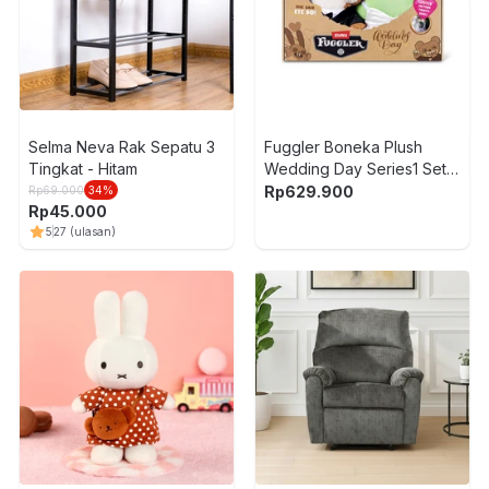
Selma Neva Rak Sepatu 3
Fuggler Boneka Plush
Tingkat - Hitam
Wedding Day Series1 Set 2
pcs Random
Rp
629.900
Rp
69.000
34
%
Rp
45.000
5
27
(ulasan)