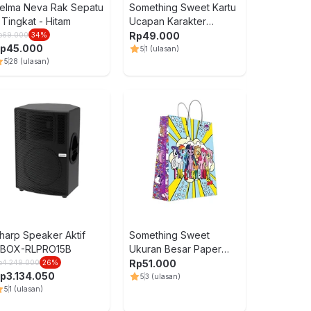
elma Neva Rak Sepatu
Something Sweet Kartu
 Tingkat - Hitam
Ucapan Karakter
Gc2618 Random
Rp
49.000
p
69.000
34
%
Westcott Sni
p
45.000
5
1
(ulasan)
Anak Blunt 
5
28
(ulasan)
Blueberry 5 
Rp
49.900
20
%
Rp
39.900
BTS Tinyta
Note Suga - 
Rp
245.000
harp Speaker Aktif
Something Sweet
BOX-RLPRO15B
Ukuran Besar Paper
Bag Ba3346
Rp
51.000
p
4.249.000
26
%
p
3.134.050
5
3
(ulasan)
5
1
(ulasan)
Ataru Paper 
Dengan Pus