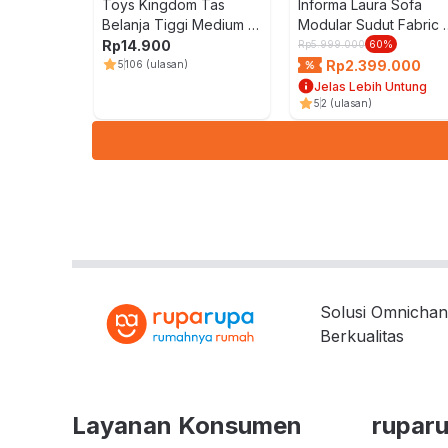
Toys Kingdom Tas
Informa Laura Sofa
Belanja Tiggi Medium -
Modular Sudut Fabric 
Putih/Oranye
Biru
Rp
14.900
Rp
5.999.000
60
%
Rp
2.399.000
5
106
(ulasan)
Jelas Lebih Untung
5
2
(ulasan)
Solusi Omnichan
Berkualitas
Layanan Konsumen
rupar