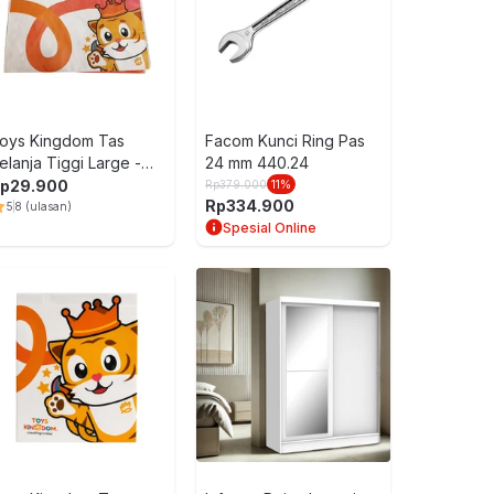
oys Kingdom Tas
Facom Kunci Ring Pas
elanja Tiggi Large -
24 mm 440.24
utih/Oranye
p
29.900
Rp
379.000
11
%
Rp
334.900
5
8
(ulasan)
Spesial Online