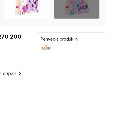
Lampu Indoor
Kinetic Sepeda Statis 8.5Be -
Kinetic Dumbbell Karet 2
 Sekolah
Abu-Abu / Hitam
1.099.000
Rp
Furn
Lampu untuk Outdoor
1.999.000
Rp
Rp
1.299.000
15
%
a
Kursi 
Rp
3.699.000
45
%
5
137
ulasan
5
70
ulasan
Ide dan Inspirasi
 > 3 Dudukan
Set Ka
270 200
Penyedia produk ini
Living Room Goals
 2 Dudukan
Kursi 
Organizer Storage Must Haves
 1 Dudukan
Shades of Brown
ofa
Dressing Room Essentials
Sectional
an depan
Recliner
 Bed
 Bag
 Modular
nitur Salon & Spa