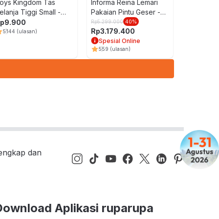
oys Kingdom Tas
Informa Reina Lemari
elanja Tiggi Small -
Pakaian Pintu Geser -
utih/Oranye
Putih
p
9.900
Rp
5.299.000
40
%
Rp
3.179.400
5
144
(ulasan)
Spesial Online
5
59
(ulasan)
lengkap dan
Download Aplikasi ruparupa