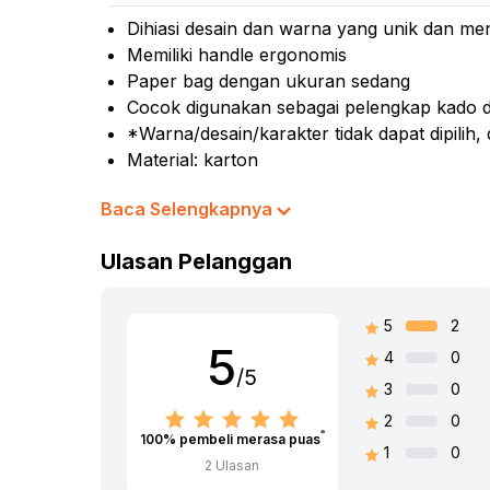
Kursi
Dihiasi desain dan warna yang unik dan me
Kursi
Memiliki handle ergonomis
Paper bag dengan ukuran sedang
Mass
Cocok digunakan sebagai pelengkap kado d
Kurs
*Warna/desain/karakter tidak dapat dipilih
Material: karton
Dimensi produk: 20 cm x 28 cm x 14 cm
Baca Selengkapnya
Warna:
Mix
Dimensi Kemasan:
0.0 x 0.0 x 0.0
cm
Ulasan Pelanggan
SKU:
042185-1
Nama Komoditas:
SOMETHING SWEET-PAP
5
2
5
4
0
/5
3
0
2
0
100
% pembeli merasa puas
1
0
2
Ulasan