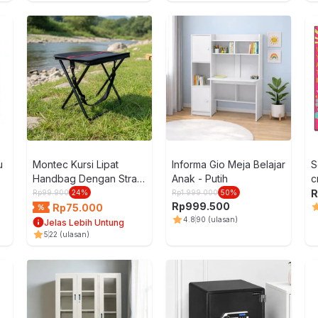
u
Montec Kursi Lipat
Informa Gio Meja Belajar
S
Handbag Dengan Strap
Anak - Putih
c
- Hitam
E
R
Rp
99.900
24
%
Rp
1.999.000
50
%
Rp
999.500
Rp
75.000
4.8
90
(ulasan)
Jelas Lebih Untung
5
22
(ulasan)