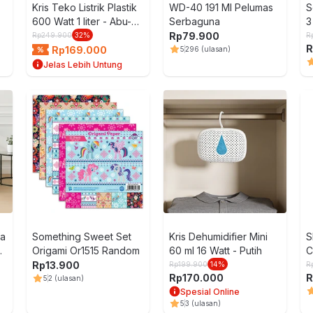
Kris Teko Listrik Plastik
WD-40 191 Ml Pelumas
S
600 Watt 1 liter - Abu-
Serbaguna
3
Abu
Rp
79.900
Rp
249.900
32
%
R
R
Rp
169.000
5
296
(ulasan)
Jelas Lebih Untung
fa
Something Sweet Set
Kris Dehumidifier Mini
S
r
Origami Or1515 Random
60 ml 16 Watt - Putih
C
Rp
13.900
Rp
199.900
14
%
R
Rp
170.000
R
5
2
(ulasan)
Spesial Online
5
3
(ulasan)