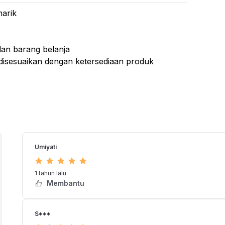
 Salon
narik
 Salon Beroda
age and Facial Bed
an barang belanja
i Keramas
, disesuaikan dengan ketersediaan produk
ER BAG BA200270 200
Umiyati
1 tahun lalu
Membantu
S***