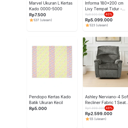
Marvel Ukuran L Kertas
Informa 180x200 cm
Kado 0000-5000
Livy Tempat Tidur -
Abu-Abu
Rp
7.500
Rp
8.500.000
40
%
Rp
5.099.000
5
37
(ulasan)
5
23
(ulasan)
Pendopo Kertas Kado
Ashley Nerviano-4 So
Batik Ukuran Kecil
Recliner Fabric 1 Seate
- Abu-Abu
Rp
5.000
Rp
4.999.000
48
%
Rp
2.599.000
5
5
(ulasan)