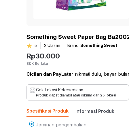
Home Improvement
Kursi
ROLKA
Lihat Semua Inspirasi
Bed & Bath
Sof
Pet Kingdom
Sofa
Hobi & Gaya Hidup
Something Sweet Paper Bag Ba200
Sofa
Pendopo
5
2
Ulasan
Brand:
Something Sweet
Kesehatan dan
Sofa
Rp
30.000
Olahraga
Set S
THYS
S&K Berlaku
Mainan & Bayi
Sofa 
Cicilan
dan PayLater
nikmati dulu, bayar bul
Sofa 
EYE SOUL
Otomotif
Sofa
Cek Lokasi Ketersediaan
Produk dapat diambil atau dikirim dari
25 lokasi
Bean
Sofa
Spesifikasi Produk
Informasi Produk
Fur
Jaminan pengembalian