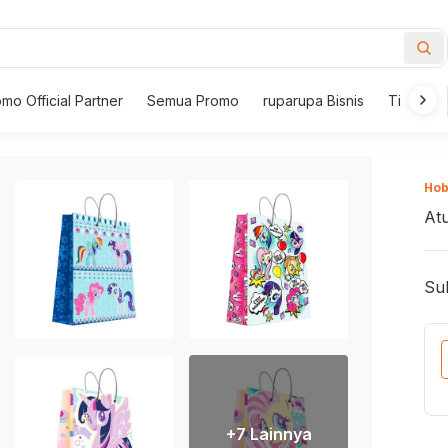
mo Official Partner
Semua Promo
ruparupa Bisnis
Tips Mem
New Inspirations
ur
Hob
i
Furnitur Outdoor
Meja
At
Pahlawan
i Makan
Kursi Outdoor
Meja 
Kebersihan
 Berlengan
Payung Taman dan Gazebo
Set M
Sub
Meja Taman
Meja 
Pahlawan
Kerapian
 Santai
Kursi Taman
Meja K
i Goyang
Set Furnitur Outdoor
Meja S
Pahlawan
l dan Bangku
Meja K
Kenyamanan
roduk yang bikin rumah makin nyaman,
Lampu
+
7
Lainnya
 Kantor
Set Me
bersih, dan tertata