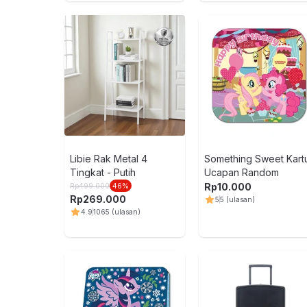
Libie Rak Metal 4
Something Sweet Kart
Tingkat - Putih
Ucapan Random
Rp
10.000
Rp
499.000
46
%
Rp
269.000
5
5
(ulasan)
4.9
1065
(ulasan)