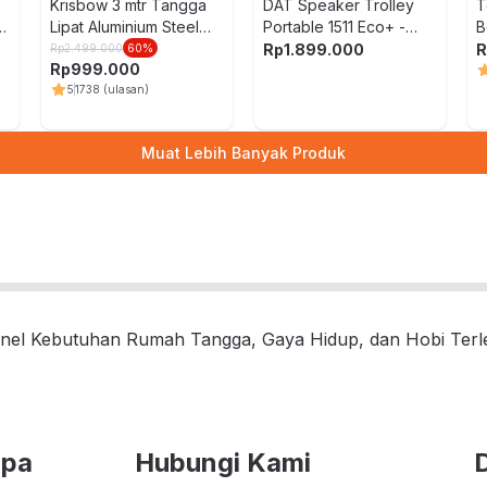
Krisbow 3 mtr Tangga
DAT Speaker Trolley
T
-
Lipat Aluminium Steel
Portable 1511 Eco+ -
B
4x3 Step - Hitam
Hitam
P
Rp
1.899.000
R
Rp
2.499.000
60
%
Rp
999.000
5
1738
(ulasan)
Muat Lebih Banyak Produk
nel Kebutuhan Rumah Tangga, Gaya Hidup, dan Hobi Ter
upa
Hubungi Kami