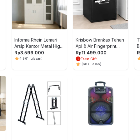
Informa Rhein Lemari
Krisbow Brankas Tahan
T
Arsip Kantor Metal High
Api & Air Fingerprint
B
- Putih
53x48.3x61 cm
P
Rp
3.599.000
Rp
11.499.000
R
FP3503F - Hitam
4.9
61
(ulasan)
Free Gift
5
68
(ulasan)