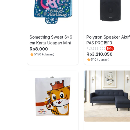
Something Sweet 6x6
Polytron Speaker Aktif
cm Kartu Ucapan Mini
PAS PRO15F3
Rp
8.000
Rp
3.599.000
10
%
Rp
3.210.050
5
150
(ulasan)
5
10
(ulasan)