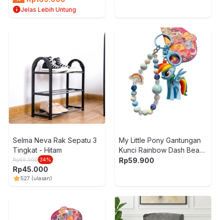
Jelas Lebih Untung
Selma Neva Rak Sepatu 3
My Little Pony Gantungan
Tingkat - Hitam
Kunci Rainbow Dash Bead
- Biru
Rp
59.900
Rp
69.000
34
%
Rp
45.000
5
27
(ulasan)