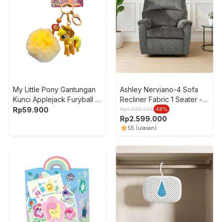
My Little Pony Gantungan
Ashley Nerviano-4 Sofa
Kunci Applejack Furyball -
Recliner Fabric 1 Seater -
Kuning
Abu-Abu
Rp
59.900
Rp
4.999.000
48
%
Rp
2.599.000
5
5
(ulasan)