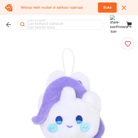
Belanja lebih mudah di aplikasi
ruparupa
Buka
Cari meja makan
Cari koper
Cari tempat sampah
Cari lemari besi
Cari rak piring
Cari air purifier
Cari kursi lipat
Cari meja belajar
Cari tangga
Cari lemari pakaian
Cari meja lipat
Cari rak sepatu
Cari lemari
Cari tumbler
Cari sofa bed
Cari kursi kantor
Cari kipas
Cari rak buku
Cari rak besi
Cari kursi
Cari kipas angin
Cari meja
Cari sofa
Cari rak
Cari kasur