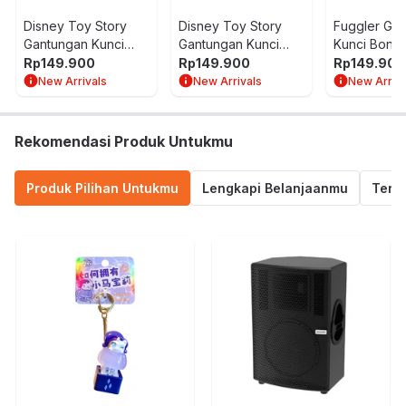
Disney Toy Story
Disney Toy Story
Fuggler Ga
Gantungan Kunci
Gantungan Kunci
Kunci Bonek
Boneka Plush
Boneka Plush
Mini Serie
Rp
149.900
Rp
149.900
Rp
149.900
Dekorasi Buzz -
Snappy -
New Arrivals
New Arrivals
New Arriva
Ungu
Ungu/Kuning
Rekomendasi Produk Untukmu
Produk Pilihan Untukmu
Lengkapi Belanjaanmu
Termu