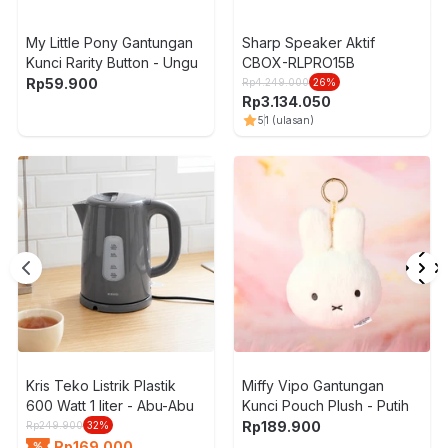
My Little Pony Gantungan
Sharp Speaker Aktif
Kunci Rarity Button - Ungu
CBOX-RLPRO15B
Rp
59.900
Rp
4.249.000
26
%
Rp
3.134.050
5
1
(ulasan)
Kris Teko Listrik Plastik
Miffy Vipo Gantungan
600 Watt 1 liter - Abu-Abu
Kunci Pouch Plush - Putih
Rp
189.900
Rp
249.900
32
%
Rp
169.000