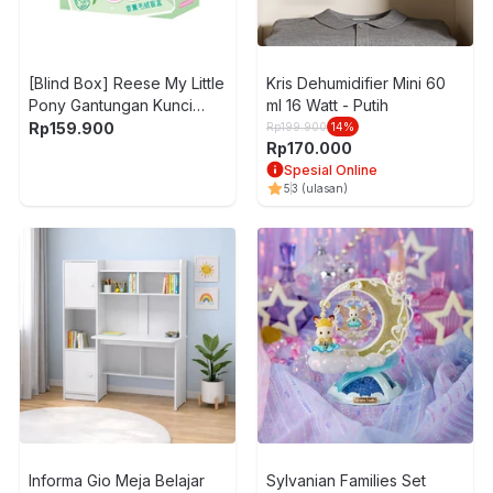
[Blind Box] Reese My Little
Kris Dehumidifier Mini 60
Pony Gantungan Kunci
ml 16 Watt - Putih
Boneka Scented Floral
Rp
159.900
Rp
199.900
14
%
Rp
170.000
Spesial Online
5
3
(ulasan)
Informa Gio Meja Belajar
Sylvanian Families Set