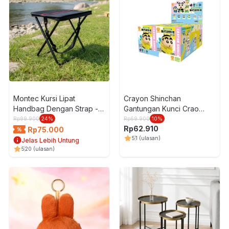
Montec Kursi Lipat
Crayon Shinchan
Handbag Dengan Strap -
Gantungan Kunci Crao
Hitam
Animal Suit Random
Rp
99.900
24
%
Rp
69.900
10
%
Rp
62.910
Rp
75.000
5
1
(ulasan)
Jelas Lebih Untung
5
20
(ulasan)