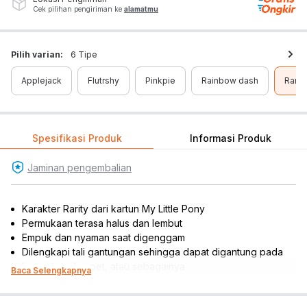
Cek pilihan pengiriman ke
alamatmu
Pilih varian:
6 Tipe
Applejack
Flutrshy
Pinkpie
Rainbow dash
Rarity
Spesifikasi Produk
Informasi Produk
Jaminan pengembalian
Karakter Rarity dari kartun My Little Pony
Permukaan terasa halus dan lembut
Empuk dan nyaman saat digenggam
Dilengkapi tali gantungan sehingga dapat digantung pada
kunci, tas, dompet, atau sebagainya
Baca Selengkapnya
Terdapat magnet sehingga dapat ditempel pada
kulkas/permukaan besi lainnya