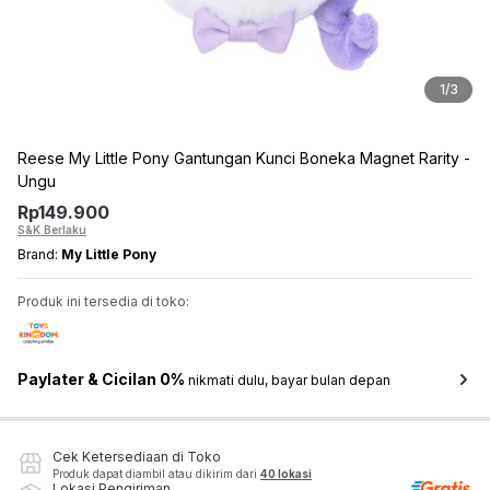
1
/
3
Reese My Little Pony Gantungan Kunci Boneka Magnet Rarity -
Ungu
Rp
149.900
S&K Berlaku
Brand:
My Little Pony
Produk ini tersedia di toko:
Paylater & Cicilan 0%
nikmati dulu, bayar bulan depan
Cek Ketersediaan di Toko
Produk dapat diambil atau dikirim dari
40 lokasi
Lokasi Pengiriman