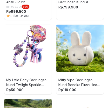
Anak - Putih
Gantungan Kunci &
Aksesoris Fairy Charm
Rp
799.900
Rp
1.999.000
50
%
Rp
999.500
Twilight 5854 - Mix
4.8
90
(ulasan)
My Little Pony Gantungan
Miffy Vipo Gantungan
Kunci Twilight Sparkle
Kunci Boneka Plush Head -
Bead - Ungu
Putih
Rp
59.900
Rp
119.900