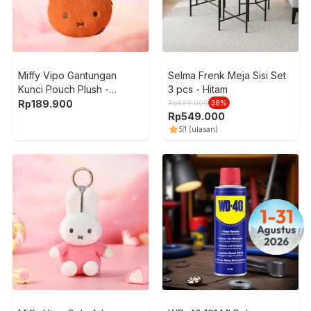
Miffy Vipo Gantungan
Selma Frenk Meja Sisi Set
Kunci Pouch Plush -
3 pcs - Hitam
Cokelat
Rp
189.900
Rp
899.000
38
%
Rp
549.000
5
1
(ulasan)